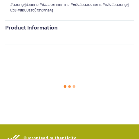
#สอบครูผู้ช่วยกทม #ข้อสอบภาคกภาคข #หนังสือสอบราชการ #คลังข้อสอบครูผู้
ช่วย #สอบบรรจุข้าราชการครู
Product Information
Guaranteed authenticity​