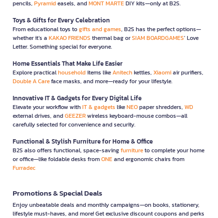
pencils,
Pyramid
easels, and
MONT MARTE
DIY kits—only at B2S.
Toys & Gifts for Every Celebration
From educational toys to
gifts and games
, B2S has the perfect options—
whether it’s a
KAKAO FRIENDS
thermal bag or
SIAM BOARDGAMES
’ Love
Letter. Something special for everyone.
Home Essentials That Make Life Easier
Explore practical
household
items like
Anitech
kettles,
Xiaomi
air purifiers,
Double A Care
face masks, and more—ready for your lifestyle.
Innovative IT & Gadgets for Every Digital Life
Elevate your workflow with
IT & gadgets
like
NEO
paper shredders,
WD
external drives, and
GEEZER
wireless keyboard-mouse combos—all
carefully selected for convenience and security.
Functional & Stylish Furniture for Home & Office
B2S also offers functional, space-saving
furniture
to complete your home
or office—like foldable desks from
ONE
and ergonomic chairs from
Furradec
Promotions & Special Deals
Enjoy unbeatable deals and monthly campaigns—on books, stationery,
lifestyle must-haves, and more! Get exclusive discount coupons and perks