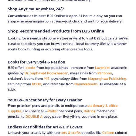
Shop Anytime, Anywhere, 24/7
Convenience at its best! B2S Online is open 24 hours a day, so you can
shop whenever inspiration strikes—just click and wait for your delivery.
Shop Recommended Products from B2S Online
Looking for a nearby stationery store or want to visit B2S but can't? We’ve
curated top picks you can browse online—ideal for every lifestyle, whether
you're book hunting or exploring other creative tools.
Books for Every Style & Passion
B2S offers
books
from top publishers—romance from
Lavender
, academic
guides by
Dr. Suphawat Pookcharoen
, magazines from
Penboon
,
children’s books from
MIS
, psychology titles from
Mugunghwa Publishing
,
self-help from
KOOB
, and literature from
Nanmeebooks
. All available at a
click.
Your Go-To Stationery for Every Creation
From premium pens and pencils to multipurpose
stationary & office
supplies
, B2S has it all—
Parker
ballpoint pens,
Rotring
mechanical
pencils, to
DOUBLE A
copy paper. Everything you need in one place.
Endless Possibilities for Art & DIY Lovers
Unleash your creativity with top
arts & crafts
supplies like
Colleen
colored