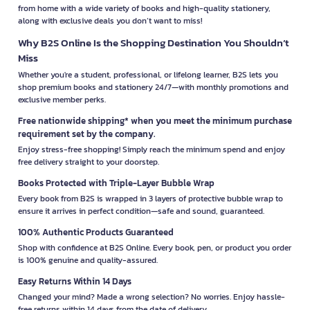
from home with a wide variety of books and high-quality stationery,
along with exclusive deals you don’t want to miss!
Why B2S Online Is the Shopping Destination You Shouldn’t
Miss
Whether you're a student, professional, or lifelong learner, B2S lets you
shop premium books and stationery 24/7—with monthly promotions and
exclusive member perks.
Free nationwide shipping* when you meet the minimum purchase
requirement set by the company.
Enjoy stress-free shopping! Simply reach the minimum spend and enjoy
free delivery straight to your doorstep.
Books Protected with Triple-Layer Bubble Wrap
Every book from B2S is wrapped in 3 layers of protective bubble wrap to
ensure it arrives in perfect condition—safe and sound, guaranteed.
100% Authentic Products Guaranteed
Shop with confidence at B2S Online. Every book, pen, or product you order
is 100% genuine and quality-assured.
Easy Returns Within 14 Days
Changed your mind? Made a wrong selection? No worries. Enjoy hassle-
free returns within 14 days from the date of delivery.