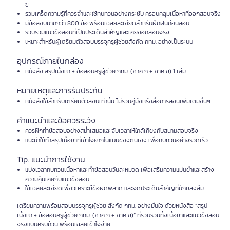
ข
รวมเกร็ดความรู้ที่ควรจำและใช้ทบทวนอย่างกระชับ ครอบคลุมเนื้อหาที่ออกสอบจริง
มีข้อสอบมากกว่า 800 ข้อ พร้อมเฉลยละเอียดสำหรับฝึกฝนก่อนสอบ
รวบรวมแนวข้อสอบที่เป็นประเด็นสำคัญและเคยออกสอบจริง
เหมาะสำหรับผู้เตรียมตัวสอบบรรจุครูผู้ช่วยสังกัด กทม. อย่างเป็นระบบ
อุปกรณ์ภายในกล่อง
หนังสือ สรุปเนื้อหา + ข้อสอบครูผู้ช่วย กทม. (ภาค ก + ภาค ข) 1 เล่ม
หมายเหตุและการรับประกัน
หนังสือใช้สำหรับเตรียมตัวสอบเท่านั้น ไม่รวมคู่มือหรือสื่อการสอนเพิ่มเติมอื่นๆ
คำแนะนำและข้อควรระวัง
ควรฝึกทำข้อสอบอย่างสม่ำเสมอและจับเวลาให้ใกล้เคียงกับสนามสอบจริง
แนะนำให้ทำสรุปเนื้อหาที่เข้าใจยากในแบบของตนเอง เพื่อทบทวนอย่างรวดเร็ว
Tip. แนะนำการใช้งาน
แบ่งเวลาทบทวนเนื้อหาและทำข้อสอบวันละหมวด เพื่อเสริมความแม่นยำและสร้าง
ความคุ้นเคยกับแนวข้อสอบ
ใช้เฉลยละเอียดเพื่อวิเคราะห์ข้อผิดพลาด และจดประเด็นสำคัญที่มักหลงลืม
เตรียมความพร้อมสอบบรรจุครูผู้ช่วย สังกัด กทม. อย่างมั่นใจ ด้วยหนังสือ “สรุป
เนื้อหา + ข้อสอบครูผู้ช่วย กทม. (ภาค ก + ภาค ข)” ที่รวบรวมทั้งเนื้อหาและแนวข้อสอบ
จริงแบบครบถ้วน พร้อมเฉลยเข้าใจง่าย