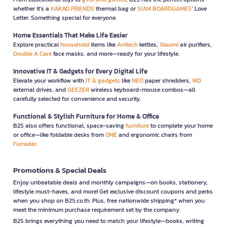
whether it’s a
KAKAO FRIENDS
thermal bag or
SIAM BOARDGAMES
’ Love
Letter. Something special for everyone.
Home Essentials That Make Life Easier
Explore practical
household
items like
Anitech
kettles,
Xiaomi
air purifiers,
Double A Care
face masks, and more—ready for your lifestyle.
Innovative IT & Gadgets for Every Digital Life
Elevate your workflow with
IT & gadgets
like
NEO
paper shredders,
WD
external drives, and
GEEZER
wireless keyboard-mouse combos—all
carefully selected for convenience and security.
Functional & Stylish Furniture for Home & Office
B2S also offers functional, space-saving
furniture
to complete your home
or office—like foldable desks from
ONE
and ergonomic chairs from
Furradec
Promotions & Special Deals
Enjoy unbeatable deals and monthly campaigns—on books, stationery,
lifestyle must-haves, and more! Get exclusive discount coupons and perks
when you shop on B2S.co.th. Plus, free nationwide shipping* when you
meet the minimum purchase requirement set by the company.
B2S brings everything you need to match your lifestyle—books, writing