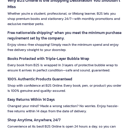
Why B2S Online Is the Shopping Destination You Shouldn’t
Miss
Whether you're a student, professional, or lifelong learner, B2S lets you
shop premium books and stationery 24/7—with monthly promotions and
exclusive member perks.
Free nationwide shipping* when you meet the minimum purchase
requirement set by the company.
Enjoy stress-free shopping! Simply reach the minimum spend and enjoy
free delivery straight to your doorstep.
Books Protected with Triple-Layer Bubble Wrap
Every book from B2S is wrapped in 3 layers of protective bubble wrap to
ensure it arrives in perfect condition—safe and sound, guaranteed.
100% Authentic Products Guaranteed
Shop with confidence at B2S Online. Every book, pen, or product you order
is 100% genuine and quality-assured.
Easy Returns Within 14 Days
Changed your mind? Made a wrong selection? No worries. Enjoy hassle-
free returns within 14 days from the date of delivery.
Shop Anytime, Anywhere, 24/7
Convenience at its best! B2S Online is open 24 hours a day, so you can