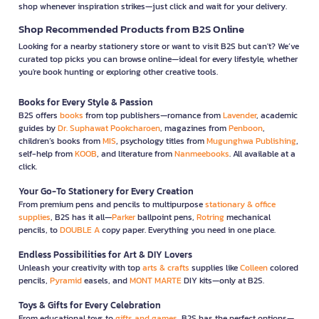
shop whenever inspiration strikes—just click and wait for your delivery.
Shop Recommended Products from B2S Online
Looking for a nearby stationery store or want to visit B2S but can't? We’ve
curated top picks you can browse online—ideal for every lifestyle, whether
you're book hunting or exploring other creative tools.
Books for Every Style & Passion
B2S offers
books
from top publishers—romance from
Lavender
, academic
guides by
Dr. Suphawat Pookcharoen
, magazines from
Penboon
,
children’s books from
MIS
, psychology titles from
Mugunghwa Publishing
,
self-help from
KOOB
, and literature from
Nanmeebooks
. All available at a
click.
Your Go-To Stationery for Every Creation
From premium pens and pencils to multipurpose
stationary & office
supplies
, B2S has it all—
Parker
ballpoint pens,
Rotring
mechanical
pencils, to
DOUBLE A
copy paper. Everything you need in one place.
Endless Possibilities for Art & DIY Lovers
Unleash your creativity with top
arts & crafts
supplies like
Colleen
colored
pencils,
Pyramid
easels, and
MONT MARTE
DIY kits—only at B2S.
Toys & Gifts for Every Celebration
From educational toys to
gifts and games
, B2S has the perfect options—