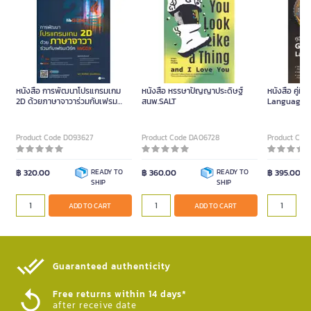
หนังสือ การพัฒนาโปรแกรมเกม
หนังสือ หรรษาปัญญาประดิษฐ์
หนังสือ คู่
2D ด้วยภาษาจาวาร่วมกับเฟรม
สนพ.SALT
Language (
เวิร์ค libGDX (ปกอ่อน)
Product Code D093627
Product Code DA06728
Product Cod
฿ 320.00
READY TO
฿ 360.00
READY TO
฿ 395.00
SHIP
SHIP
ADD TO CART
ADD TO CART
Guaranteed authenticity​
Free returns within 14 days*
after receive date