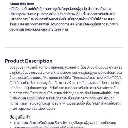
About this item
หนังสือเล่มนี้เผยให้เห็นโอกาสทางธุรกิจในยุคสังคมผู้สูงวัย ผ่านการสร้างและ
บริหารธุรกิจ Nursing Home อย่างมีประสิทธิภาพ ตั้งแต่แนวคิดการเริ่มต้น การ
บริหารจัดการ ไปจนถึงการสร้างความยั่งยืน เนื้อหาอ่านง่าย นำไปใช้ได้จริง เหมาะ
สำหรับบุคลากรทางการแพทย์ เจ้าของกิจการ และผู้ที่สนใจลงทุนในธุรกิจสุขภาพที่
ต้องการสร้างความมั่นคงและรายได้มหาศาล
Product Description
ปัจจุบันประเทศไทยกำลังก้าวเข้าสู่สังคมผู้สูงวัยอย่างเต็มรูปแบบ จำนวนประชากรผู้สูง
อายุที่เพิ่มขึ้นอย่างรวดเร็วส่งผลให้ความต้องการบริการดูแลผู้สูงอายุมีแนวโน้มเติบโต
ขึ้นอย่างต่อเนื่อง ในขณะที่หลายคนมองว่านี่คือ “วิกฤตของสังคม” แต่สำหรับผู้ที่มีวิสัย
ทัศน์ นี่อาจเป็น “โอกาสทางธุรกิจ” ที่สามารถสร้างความมั่นคงและรายได้มหาศาล โดย
หนังสือเล่มนี้ผู้เขียนจะพาคุณเข้าใจตั้งแต่ แนวคิดการเริ่มต้น การบริหารจัดการ ไป
จนถึงการสร้างให้ความยั่งยืนให้กับธุรกิจ ที่สำคัญหนังสือเล่มนี้เป็นหนังสือที่อ่านง่าย
เข้าใจง่ายและปรับใช้ได้ทันที ฉะนั้นไม่ว่าคุณจะเป็นบุคลากรทางการแพทย์ เจ้าของ
กิจการ หรือผู้ที่สนใจลงทุนในธุรกิจสุขภาพ หนังสือเล่มนี้จะเป็น “คู่มือ” สำคัญที่ช่วยให้
คุณก้าวสู่ความสำเร็จได้อย่างมั่นใจ
ข้อมูลสินค้า
แนะแนวแนวคิดการเริ่มต้นและบริหารจัดการธุรกิจดูแลผู้สูงอายุอย่างเป็นระบบ