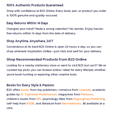
100% Authentic Products Guaranteed
Shop with confidence at B2S Online. Every book, pen, or product you order
is 100% genuine and quality-assured.
Easy Returns Within 14 Days
Changed your mind? Made a wrong selection? No worries. Enjoy hassle-
free returns within 14 days from the date of delivery.
Shop Anytime, Anywhere, 24/7
Convenience at its best! B2S Online is open 24 hours a day, so you can
shop whenever inspiration strikes—just click and wait for your delivery.
Shop Recommended Products from B2S Online
Looking for a nearby stationery store or want to visit B2S but can't? We’ve
curated top picks you can browse online—ideal for every lifestyle, whether
you're book hunting or exploring other creative tools.
Books for Every Style & Passion
B2S offers
books
from top publishers—romance from
Lavender
, academic
guides by
Dr. Suphawat Pookcharoen
, magazines from
Penboon
,
children’s books from
MIS
, psychology titles from
Mugunghwa Publishing
,
self-help from
KOOB
, and literature from
Nanmeebooks
. All available at a
click.