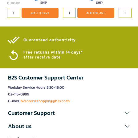
฿
SHIP
SHIP
285.00
ADD TO CART
ADD TO CART
Guaranteed authenticity​
Free returns within 14 days*
after receive date
B2S Customer Support Center
Workday Service Hours 8.30-18.00
02-115-0999
E-mail:
b2sonlineshopping@b2s.co.th
Customer Support
About us