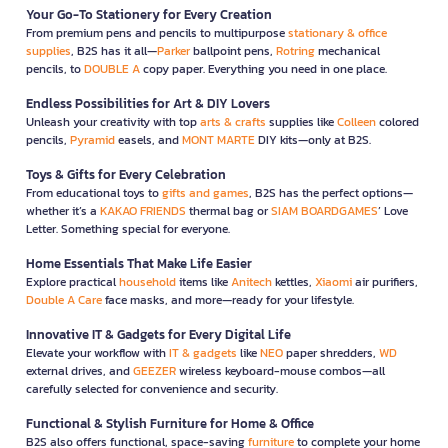
Your Go-To Stationery for Every Creation
From premium pens and pencils to multipurpose
stationary & office
supplies
, B2S has it all—
Parker
ballpoint pens,
Rotring
mechanical
pencils, to
DOUBLE A
copy paper. Everything you need in one place.
Endless Possibilities for Art & DIY Lovers
Unleash your creativity with top
arts & crafts
supplies like
Colleen
colored
pencils,
Pyramid
easels, and
MONT MARTE
DIY kits—only at B2S.
Toys & Gifts for Every Celebration
From educational toys to
gifts and games
, B2S has the perfect options—
whether it’s a
KAKAO FRIENDS
thermal bag or
SIAM BOARDGAMES
’ Love
Letter. Something special for everyone.
Home Essentials That Make Life Easier
Explore practical
household
items like
Anitech
kettles,
Xiaomi
air purifiers,
Double A Care
face masks, and more—ready for your lifestyle.
Innovative IT & Gadgets for Every Digital Life
Elevate your workflow with
IT & gadgets
like
NEO
paper shredders,
WD
external drives, and
GEEZER
wireless keyboard-mouse combos—all
carefully selected for convenience and security.
Functional & Stylish Furniture for Home & Office
B2S also offers functional, space-saving
furniture
to complete your home