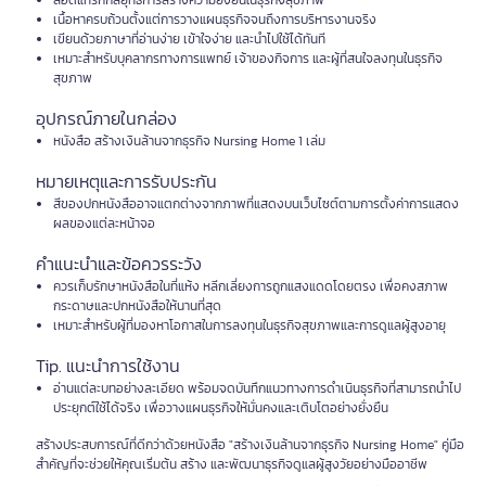
สอดแทรกกลยุทธ์การสร้างความยั่งยืนในธุรกิจสุขภาพ
เนื้อหาครบถ้วนตั้งแต่การวางแผนธุรกิจจนถึงการบริหารงานจริง
เขียนด้วยภาษาที่อ่านง่าย เข้าใจง่าย และนำไปใช้ได้ทันที
เหมาะสำหรับบุคลากรทางการแพทย์ เจ้าของกิจการ และผู้ที่สนใจลงทุนในธุรกิจ
สุขภาพ
อุปกรณ์ภายในกล่อง
หนังสือ สร้างเงินล้านจากธุรกิจ Nursing Home 1 เล่ม
หมายเหตุและการรับประกัน
สีของปกหนังสืออาจแตกต่างจากภาพที่แสดงบนเว็บไซต์ตามการตั้งค่าการแสดง
ผลของแต่ละหน้าจอ
คำแนะนำและข้อควรระวัง
ควรเก็บรักษาหนังสือในที่แห้ง หลีกเลี่ยงการถูกแสงแดดโดยตรง เพื่อคงสภาพ
กระดาษและปกหนังสือให้นานที่สุด
เหมาะสำหรับผู้ที่มองหาโอกาสในการลงทุนในธุรกิจสุขภาพและการดูแลผู้สูงอายุ
Tip. แนะนำการใช้งาน
อ่านแต่ละบทอย่างละเอียด พร้อมจดบันทึกแนวทางการดำเนินธุรกิจที่สามารถนำไป
ประยุกต์ใช้ได้จริง เพื่อวางแผนธุรกิจให้มั่นคงและเติบโตอย่างยั่งยืน
สร้างประสบการณ์ที่ดีกว่าด้วยหนังสือ "สร้างเงินล้านจากธุรกิจ Nursing Home" คู่มือ
สำคัญที่จะช่วยให้คุณเริ่มต้น สร้าง และพัฒนาธุรกิจดูแลผู้สูงวัยอย่างมืออาชีพ