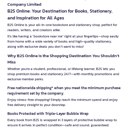
Company Limited
B2S Online: Your Destination for Books, Stationery,
and Inspiration for All Ages
B2S Online is your all-in-one bookstore and stationery shop, perfect for
readers, writers, and creators alike.
It’s like having a "bookstore near me" right at your fingertips—shop easily
from home with a wide variety of books and high-quality stationery,
along with exclusive deals you don’t want to miss!
Why B2S Online Is the Shopping Destination You Shouldn’t
Miss
Whether you're a student, professional, or lifelong learner, B2S lets you
shop premium books and stationery 24/7—with monthly promotions and
exclusive member perks.
Free nationwide shipping* when you meet the minimum purchase
requirement set by the company.
Enjoy stress-free shopping! Simply reach the minimum spend and enjoy
free delivery straight to your doorstep.
Books Protected with Triple-Layer Bubble Wrap
Every book from B2S is wrapped in 3 layers of protective bubble wrap to
ensure it arrives in perfect condition—safe and sound, guaranteed.