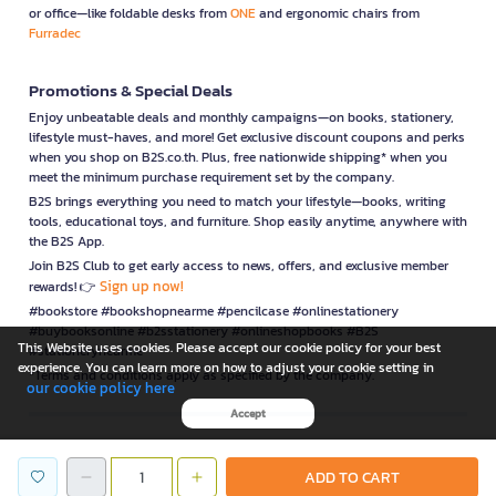
or office—like foldable desks from
ONE
and ergonomic chairs from
Furradec
Promotions & Special Deals
Enjoy unbeatable deals and monthly campaigns—on books, stationery,
lifestyle must-haves, and more! Get exclusive discount coupons and perks
when you shop on B2S.co.th. Plus, free nationwide shipping* when you
meet the minimum purchase requirement set by the company.
B2S brings everything you need to match your lifestyle—books, writing
tools, educational toys, and furniture. Shop easily anytime, anywhere with
the B2S App.
Join B2S Club to get early access to news, offers, and exclusive member
Sign up now!
rewards! 👉
#bookstore #bookshopnearme #pencilcase #onlinestationery
#buybooksonline #b2sstationery #onlineshopbooks #B2S
This Website uses cookies. Please accept our cookie policy for your best
#stationerynearme
experience. You can learn more on how to adjust your cookie setting in
*Terms and conditions apply as specified by the company.
our cookie policy here
Accept
is a company operating under
ADD TO CART