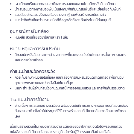
เจาะลึกบทเรียนจากธรรมชาติและการออกแบบสวนโดยยึดหลักนิเวศวิทยา
นำเสนอแนวทางการมองพืชเป็นสังคมพืชที่มีปฏิสัมพันธ์และเชื่อมโยงกับพื้นที่
รวมตัวอย่างสวนจริงและเรื่องราวจากผู้คนเพื่อสร้างแรงบันดาลใจ
แนะนำพืชพื้นถิ่นกว่า 350 ชนิดที่ดึงดูดสัตว์และเอื้อประโยชน์ต่อมนุษย์
อุปกรณ์ภายในกล่อง
หนังสือ สวนที่เยียวยาโลกและเรา 1 เล่ม
หมายเหตุและการรับประกัน
สีของปกหนังสืออาจแตกต่างจากภาพที่แสดงบนเว็บไซต์ตามการตั้งค่าการแสดง
ผลของแต่ละหน้าจอ
คำแนะนำและข้อควรระวัง
ควรเก็บรักษาหนังสือในที่แห้ง หลีกเลี่ยงการสัมผัสแสงแดดโดยตรง เพื่อถนอม
คุณภาพกระดาษและปกหนังสือให้นานที่สุด
เหมาะสำหรับผู้อ่านที่สนใจงานภูมิทัศน์ การออกแบบสวน และการฟื้นคืนธรรมชาติ
Tip. แนะนำการใช้งาน
อ่านเนื้อหาแต่ละบทอย่างละเอียด พร้อมจดบันทึกแนวทางการออกแบบที่สอดคล้อง
กับธรรมชาติ เพื่อนำไปประยุกต์ใช้ในการสร้างสวนที่เยียวยาสิ่งแวดล้อมและตัวเรา
เอง
เริ่มต้นสร้างสวนที่ไม่เพียงแค่สวยงาม แต่ยังเยียวยาโลกและจิตใจไปพร้อมกันด้วย
หนังสือ "สวนที่เยียวยาโลกและเรา" คู่มือสำหรับผู้รักธรรมชาติอย่างแท้จริง