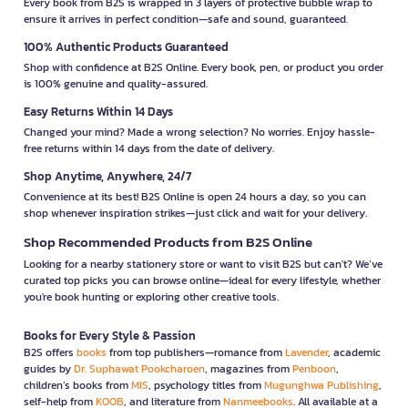
Every book from B2S is wrapped in 3 layers of protective bubble wrap to
ensure it arrives in perfect condition—safe and sound, guaranteed.
100% Authentic Products Guaranteed
Shop with confidence at B2S Online. Every book, pen, or product you order
is 100% genuine and quality-assured.
Easy Returns Within 14 Days
Changed your mind? Made a wrong selection? No worries. Enjoy hassle-
free returns within 14 days from the date of delivery.
Shop Anytime, Anywhere, 24/7
Convenience at its best! B2S Online is open 24 hours a day, so you can
shop whenever inspiration strikes—just click and wait for your delivery.
Shop Recommended Products from B2S Online
Looking for a nearby stationery store or want to visit B2S but can't? We’ve
curated top picks you can browse online—ideal for every lifestyle, whether
you're book hunting or exploring other creative tools.
Books for Every Style & Passion
B2S offers
books
from top publishers—romance from
Lavender
, academic
guides by
Dr. Suphawat Pookcharoen
, magazines from
Penboon
,
children’s books from
MIS
, psychology titles from
Mugunghwa Publishing
,
self-help from
KOOB
, and literature from
Nanmeebooks
. All available at a