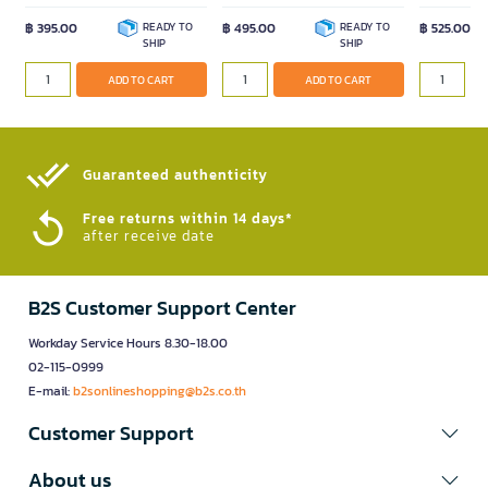
฿ 395.00
READY TO
฿ 495.00
READY TO
฿ 525.00
SHIP
SHIP
ADD TO CART
ADD TO CART
Guaranteed authenticity​
Free returns within 14 days*
after receive date
B2S Customer Support Center
Workday Service Hours 8.30-18.00
02-115-0999
E-mail:
b2sonlineshopping@b2s.co.th
Customer Support
About us