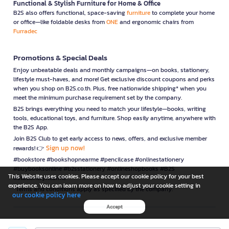
Functional & Stylish Furniture for Home & Office
B2S also offers functional, space-saving
furniture
to complete your home
or office—like foldable desks from
ONE
and ergonomic chairs from
Furradec
Promotions & Special Deals
Enjoy unbeatable deals and monthly campaigns—on books, stationery,
lifestyle must-haves, and more! Get exclusive discount coupons and perks
when you shop on B2S.co.th. Plus, free nationwide shipping* when you
meet the minimum purchase requirement set by the company.
B2S brings everything you need to match your lifestyle—books, writing
tools, educational toys, and furniture. Shop easily anytime, anywhere with
the B2S App.
Join B2S Club to get early access to news, offers, and exclusive member
Sign up now!
rewards! 👉
#bookstore #bookshopnearme #pencilcase #onlinestationery
#buybooksonline #b2sstationery #onlineshopbooks #B2S
This Website uses cookies. Please accept our cookie policy for your best
#stationerynearme
experience. You can learn more on how to adjust your cookie setting in
*Terms and conditions apply as specified by the company.
our cookie policy here
Accept
is a company operating under