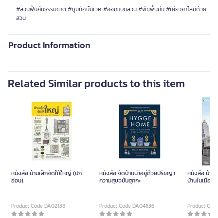
#สวนฟื้นคืนธรรมชาติ #ภูมิทัศน์นิเวศ #ออกแบบสวน #พืชพื้นถิ่น #เยียวยาโลกด้วย
สวน
Product Information
Related Similar products to this item
หนังสือ บ้านเล็กจัดให้ใหญ่ (ปก
หนังสือ จัดบ้านน่าอยู่ด้วยปรัชญา
หนังสือ บ้า
อ่อน)
ความสุขฉบับฮุกกะ
บ้านในเมือง 
Product Code DA02138
Product Code DA04636
Product Cod