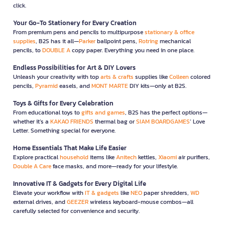
click.
Your Go-To Stationery for Every Creation
From premium pens and pencils to multipurpose
stationary & office
supplies
, B2S has it all—
Parker
ballpoint pens,
Rotring
mechanical
pencils, to
DOUBLE A
copy paper. Everything you need in one place.
Endless Possibilities for Art & DIY Lovers
Unleash your creativity with top
arts & crafts
supplies like
Colleen
colored
pencils,
Pyramid
easels, and
MONT MARTE
DIY kits—only at B2S.
Toys & Gifts for Every Celebration
From educational toys to
gifts and games
, B2S has the perfect options—
whether it’s a
KAKAO FRIENDS
thermal bag or
SIAM BOARDGAMES
’ Love
Letter. Something special for everyone.
Home Essentials That Make Life Easier
Explore practical
household
items like
Anitech
kettles,
Xiaomi
air purifiers,
Double A Care
face masks, and more—ready for your lifestyle.
Innovative IT & Gadgets for Every Digital Life
Elevate your workflow with
IT & gadgets
like
NEO
paper shredders,
WD
external drives, and
GEEZER
wireless keyboard-mouse combos—all
carefully selected for convenience and security.