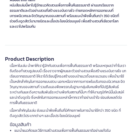
About this item
หนังสือเล่มนี้พาไปรู้จักแนวคิดสวนเพื่อการฟื้นคืนธรรมชาติ ผ่านบทเรียนจาก
ธรรมชาติและตัวอย่างสวนที่สร้างแรงบันดาลใจ ถ่ายทอดหลักการออกแบบที่
เคารพนิเวศและจิตวิญญาณของสถานที่ พร้อมแนะนำพืชพื้นถิ่นกว่า 350 ชนิดที่
ช่วยดึงดูดสัตว์นานาชนิดและเอื้อประโยชน์ต่อมนุษย์ เพื่อสร้างสวนที่เยียวยาโลก
และเราไปพร้อมกัน
Product Description
เนื้อหาในเล่ม นำพาให้เรารู้จักกับสวนเพื่อการฟื้นคืนธรรมชาติ พร้อมเหตุผลว่าทำไมเรา
ถึงต้องทำสวนรูปแบบนี้ เรื่องราวจากผู้คนและตัวอย่างสวนเพื่อสร้างแรงบันดาลใจ บท
เรียนจากธรรมชาติ ให้เราได้เรียนรู้โครงสร้างของป่าแนวตั้งและแนวนอน เพื่อนำมาใช้
เป็นหลักสำคัญในการออกแบบสวน นอกเหนือจากการเคารพในบริบทของนิเวศและจิต
วิญญาณของสถานที่ รวมถึงมองพืชพรรณในฐานะกลุ่มสังคมพืชที่มีปฏิสัมพันธ์
ระหว่างกันและดึงความสัมพันธ์ระหว่างพืชกับสถานที่นั้นๆ ทำให้งานภูมิทัศน์นั้นมีเสน่ห์
และน่าดึงดูดใจ ซึ่งหลักในการออกแบบเหล่านี้หากเราทำอย่างเข้าใจ ย่อมส่งผลดีต่อ
การฟื้นคืนธรรมชาติ
เนื้อหาสำคัญในเล่ม ยังแนะนำพืชพื้นถิ่นที่มีศักยภาพในการนำมาใช้กว่า 350 ชนิด ที่
ดึงดูดสัตว์ประเภทต่างๆ และเอื้อประโยชน์ต่อมนุษย์
ข้อมูลสินค้า
แนะนำแนวคิดและวิธีการสร้างสวนเพื่อการฟื้นคืนธรรมชาติอย่างแท้จริง