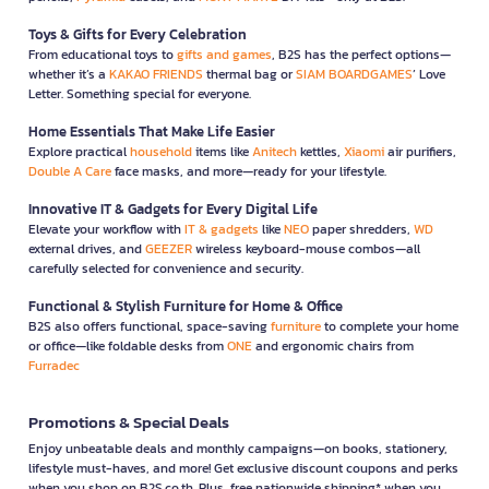
Toys & Gifts for Every Celebration
From educational toys to
gifts and games
, B2S has the perfect options—
whether it’s a
KAKAO FRIENDS
thermal bag or
SIAM BOARDGAMES
’ Love
Letter. Something special for everyone.
Home Essentials That Make Life Easier
Explore practical
household
items like
Anitech
kettles,
Xiaomi
air purifiers,
Double A Care
face masks, and more—ready for your lifestyle.
Innovative IT & Gadgets for Every Digital Life
Elevate your workflow with
IT & gadgets
like
NEO
paper shredders,
WD
external drives, and
GEEZER
wireless keyboard-mouse combos—all
carefully selected for convenience and security.
Functional & Stylish Furniture for Home & Office
B2S also offers functional, space-saving
furniture
to complete your home
or office—like foldable desks from
ONE
and ergonomic chairs from
Furradec
Promotions & Special Deals
Enjoy unbeatable deals and monthly campaigns—on books, stationery,
lifestyle must-haves, and more! Get exclusive discount coupons and perks
when you shop on B2S.co.th. Plus, free nationwide shipping* when you