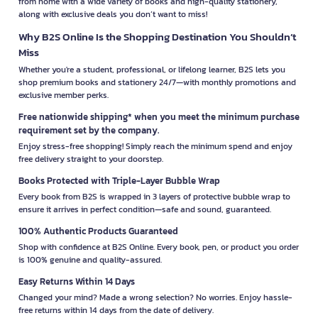
from home with a wide variety of books and high-quality stationery,
along with exclusive deals you don’t want to miss!
Why B2S Online Is the Shopping Destination You Shouldn’t
Miss
Whether you're a student, professional, or lifelong learner, B2S lets you
shop premium books and stationery 24/7—with monthly promotions and
exclusive member perks.
Free nationwide shipping* when you meet the minimum purchase
requirement set by the company.
Enjoy stress-free shopping! Simply reach the minimum spend and enjoy
free delivery straight to your doorstep.
Books Protected with Triple-Layer Bubble Wrap
Every book from B2S is wrapped in 3 layers of protective bubble wrap to
ensure it arrives in perfect condition—safe and sound, guaranteed.
100% Authentic Products Guaranteed
Shop with confidence at B2S Online. Every book, pen, or product you order
is 100% genuine and quality-assured.
Easy Returns Within 14 Days
Changed your mind? Made a wrong selection? No worries. Enjoy hassle-
free returns within 14 days from the date of delivery.