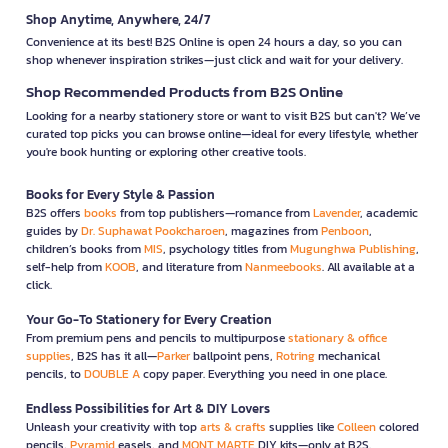
Shop Anytime, Anywhere, 24/7
Convenience at its best! B2S Online is open 24 hours a day, so you can
shop whenever inspiration strikes—just click and wait for your delivery.
Shop Recommended Products from B2S Online
Looking for a nearby stationery store or want to visit B2S but can't? We’ve
curated top picks you can browse online—ideal for every lifestyle, whether
you're book hunting or exploring other creative tools.
Books for Every Style & Passion
B2S offers
books
from top publishers—romance from
Lavender
, academic
guides by
Dr. Suphawat Pookcharoen
, magazines from
Penboon
,
children’s books from
MIS
, psychology titles from
Mugunghwa Publishing
,
self-help from
KOOB
, and literature from
Nanmeebooks
. All available at a
click.
Your Go-To Stationery for Every Creation
From premium pens and pencils to multipurpose
stationary & office
supplies
, B2S has it all—
Parker
ballpoint pens,
Rotring
mechanical
pencils, to
DOUBLE A
copy paper. Everything you need in one place.
Endless Possibilities for Art & DIY Lovers
Unleash your creativity with top
arts & crafts
supplies like
Colleen
colored
pencils,
Pyramid
easels, and
MONT MARTE
DIY kits—only at B2S.