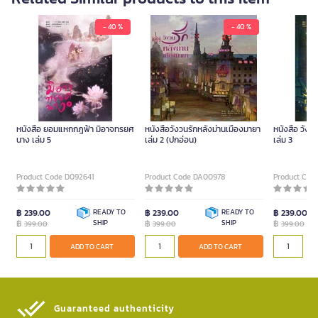
- 40 %
- 40 %
หนังสือ ยอมแหกกฎฟ้า มิอาจทรยศ
หนังสือวังวนรักหลังม่านเมืองมายา
หนังสือ วังว
นาง เล่ม 5
เล่ม 2 (ปกอ่อน)
เล่ม 3
Product Code D092641
Product Code DA00978
Product Cod
฿ 239.00
READY TO
฿ 239.00
READY TO
฿ 239.00
฿
SHIP
฿
SHIP
฿
399.00
399.00
399.00
ADD TO CART
ADD TO CART
Guaranteed authenticity​