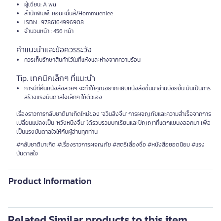
ผู้เขียน: A wu
สำนักพิมพ์: หอมหมื่นลี้/Hommuenlee
ISBN : 9786164996908
จำนวนหน้า : 456 หน้า
คำแนะนำและข้อควรระวัง
ควรเก็บรักษาสินค้าไว้ในที่แห้งและห่างจากความร้อน
Tip. เทคนิคเล็กๆ ที่แนะนำ
การมีที่คั่นหนังสือสวยๆ จะทำให้คุณอยากหยิบหนังสือขึ้นมาอ่านบ่อยขึ้น มันเป็นการ
สร้างแรงบันดาลใจเล็กๆ ให้ตัวเอง
เรื่องราวการกลับชาติมาเกิดใหม่ของ 'จวินสิงจิ่น' การผจญภัยและความสำเร็จจากการ
เปลี่ยนแปลงเป็น 'หวังหนิงจิ่น' ได้รวบรวมบทเรียนและปัญญาที่แตกแขนงออกมา เพื่อ
เป็นแรงบันดาลใจให้กับผู้อ่านทุกท่าน
#กลับชาติมาเกิด #เรื่องราวการผจญภัย #สตรีเลื่องชื่อ #หนังสือยอดนิยม #แรง
บันดาลใจ
Product Information
Related Similar products to this item