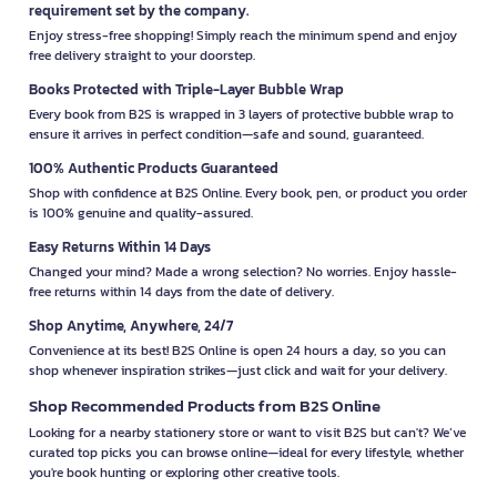
requirement set by the company.
Enjoy stress-free shopping! Simply reach the minimum spend and enjoy
free delivery straight to your doorstep.
Books Protected with Triple-Layer Bubble Wrap
Every book from B2S is wrapped in 3 layers of protective bubble wrap to
ensure it arrives in perfect condition—safe and sound, guaranteed.
100% Authentic Products Guaranteed
Shop with confidence at B2S Online. Every book, pen, or product you order
is 100% genuine and quality-assured.
Easy Returns Within 14 Days
Changed your mind? Made a wrong selection? No worries. Enjoy hassle-
free returns within 14 days from the date of delivery.
Shop Anytime, Anywhere, 24/7
Convenience at its best! B2S Online is open 24 hours a day, so you can
shop whenever inspiration strikes—just click and wait for your delivery.
Shop Recommended Products from B2S Online
Looking for a nearby stationery store or want to visit B2S but can't? We’ve
curated top picks you can browse online—ideal for every lifestyle, whether
you're book hunting or exploring other creative tools.