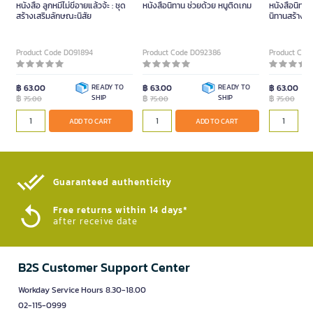
หนังสือ ลูกหมีไม่ขี้อายแล้วจ้ะ : ชุด
หนังสือนิทาน ช่วยด้วย หนูติดเกม
หนังสือนิทาน 
สร้างเสริมลักษณะนิสัย
นิทานสร้างเส
Product Code D091894
Product Code D092386
Product Cod
฿ 63.00
READY TO
฿ 63.00
READY TO
฿ 63.00
฿
SHIP
฿
SHIP
฿
75.00
75.00
75.00
ADD TO CART
ADD TO CART
Guaranteed authenticity​
Free returns within 14 days*
after receive date
B2S Customer Support Center
Workday Service Hours 8.30-18.00
02-115-0999