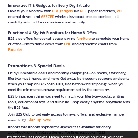
Innovative IT & Gadgets for Every Digital Life
Elevate your workflow with
IT & gadgets
like
NEO
paper shredders,
WD
external drives, and
GEEZER
wireless keyboard-mouse combos—all
carefully selected for convenience and security.
Functional & Stylish Furniture for Home & Office
B2S also offers functional, space-saving
furniture
to complete your home
or office—like foldable desks from
ONE
and ergonomic chairs from
Furradec
Promotions & Special Deals
Enjoy unbeatable deals and monthly campaigns—on books, stationery,
lifestyle must-haves, and more! Get exclusive discount coupons and perks
when you shop on B2S.co.th. Plus, free nationwide shipping* when you
meet the minimum purchase requirement set by the company.
B2S brings everything you need to match your lifestyle—books, writing
tools, educational toys, and furniture. Shop easily anytime, anywhere with
the B2S App.
Join B2S Club to get early access to news, offers, and exclusive member
Sign up now!
rewards! 👉
#bookstore #bookshopnearme #pencilcase #onlinestationery
#buybooksonline #b2sstationery #onlineshopbooks #B2S
This Website uses cookies. Please accept our cookie policy for your best
#stationerynearme