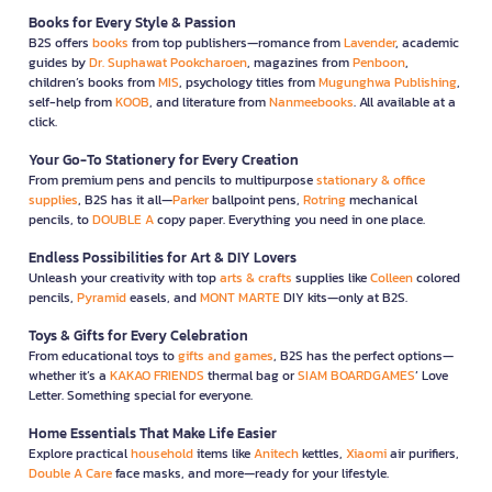
Books for Every Style & Passion
B2S offers
books
from top publishers—romance from
Lavender
, academic
guides by
Dr. Suphawat Pookcharoen
, magazines from
Penboon
,
children’s books from
MIS
, psychology titles from
Mugunghwa Publishing
,
self-help from
KOOB
, and literature from
Nanmeebooks
. All available at a
click.
Your Go-To Stationery for Every Creation
From premium pens and pencils to multipurpose
stationary & office
supplies
, B2S has it all—
Parker
ballpoint pens,
Rotring
mechanical
pencils, to
DOUBLE A
copy paper. Everything you need in one place.
Endless Possibilities for Art & DIY Lovers
Unleash your creativity with top
arts & crafts
supplies like
Colleen
colored
pencils,
Pyramid
easels, and
MONT MARTE
DIY kits—only at B2S.
Toys & Gifts for Every Celebration
From educational toys to
gifts and games
, B2S has the perfect options—
whether it’s a
KAKAO FRIENDS
thermal bag or
SIAM BOARDGAMES
’ Love
Letter. Something special for everyone.
Home Essentials That Make Life Easier
Explore practical
household
items like
Anitech
kettles,
Xiaomi
air purifiers,
Double A Care
face masks, and more—ready for your lifestyle.