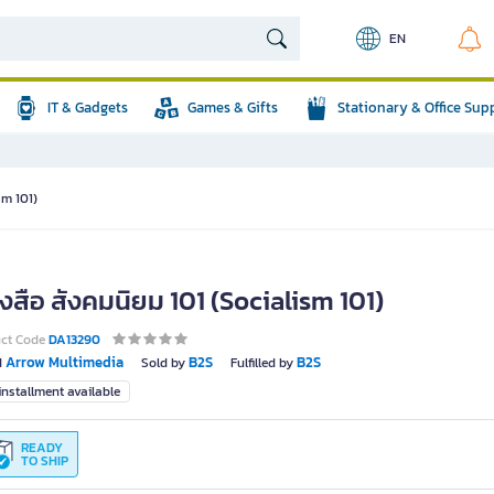
EN
IT & Gadgets
Games & Gifts
Stationary & Office Sup
sm 101)
งสือ สังคมนิยม 101 (Socialism 101)
uct Code
DA13290
Arrow Multimedia
B2S
B2S
d
Sold by
Fulfilled by
nstallment available
READY
TO SHIP