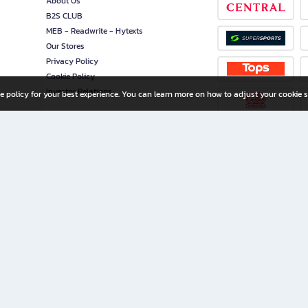
About Us
B2S CLUB
MEB - Readwrite - Hytexts
Our Stores
Privacy Policy
Cookie Policy
Investor Relations
e policy for your best experience. You can learn more on how to adjust your cookie s
ny Limited
iration for All Ages
riters, and creators alike.