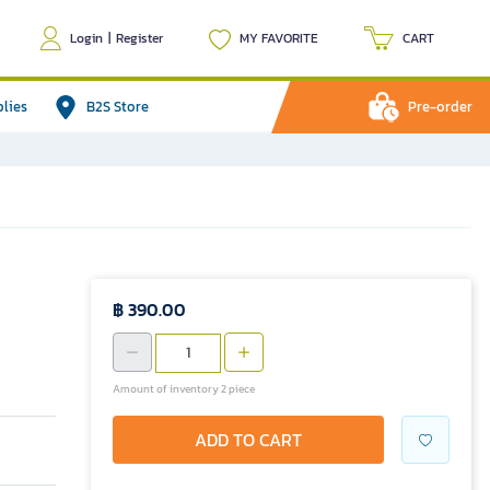
Login
|
Register
MY FAVORITE
CART
plies
B2S Store
Pre-order
฿ 390.00
Amount of inventory 2 piece
ADD TO CART