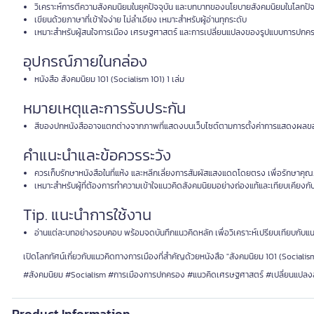
วิเคราะห์การตีความสังคมนิยมในยุคปัจจุบัน และบทบาทของนโยบายสังคมนิยมในโลกปัจ
เขียนด้วยภาษาที่เข้าใจง่าย ไม่ลำเอียง เหมาะสำหรับผู้อ่านทุกระดับ
เหมาะสำหรับผู้สนใจการเมือง เศรษฐศาสตร์ และการเปลี่ยนแปลงของรูปแบบการปกค
อุปกรณ์ภายในกล่อง
หนังสือ สังคมนิยม 101 (Socialism 101) 1 เล่ม
หมายเหตุและการรับประกัน
สีของปกหนังสืออาจแตกต่างจากภาพที่แสดงบนเว็บไซต์ตามการตั้งค่าการแสดงผลข
คำแนะนำและข้อควรระวัง
ควรเก็บรักษาหนังสือในที่แห้ง และหลีกเลี่ยงการสัมผัสแสงแดดโดยตรง เพื่อรักษาค
เหมาะสำหรับผู้ที่ต้องการทำความเข้าใจแนวคิดสังคมนิยมอย่างถ่องแท้และเทียบเคียงก
Tip. แนะนำการใช้งาน
อ่านแต่ละบทอย่างรอบคอบ พร้อมจดบันทึกแนวคิดหลัก เพื่อวิเคราะห์เปรียบเทียบกับแนว
เปิดโลกทัศน์เกี่ยวกับแนวคิดทางการเมืองที่สำคัญด้วยหนังสือ "สังคมนิยม 101 (Socialism
#สังคมนิยม #Socialism #การเมืองการปกครอง #แนวคิดเศรษฐศาสตร์ #เปลี่ยนแปลง
Product Information