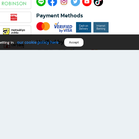
Payment Methods
Verified by
our cookie policy here
etting in
Accept
Download B2S app