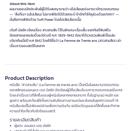
About this item
ผลงานของนักประพันธ์ผู้ได้รับสมญานามว่า นโปเลียนแห่งอาณาจักรวรรณกรรม
-- “สิ่งที่เขา (นโปเลียน) ไม่อาจพิชิตได้ด้วยกระบี่ ข้าจักทำให้ลุล่วงด้วยปากกา” --
นั่นคือการพิชิตด้วย Soft Power โดยไม่เสียเลือดเนื้อ
.
เดิมที บัลซัค เขียนเรื่อง สาวสามสิบ ไว้ในลักษณะเรื่องสั้น แยกกันตีพิมพ์ใน
นิตยสารหลายเล่มตั้งแต่ช่วงปี ค.ศ. 1829-1842 ต่อมาได้รวบรวมพิมพ์เป็นเล่ม
เดียวกันเมื่อปี ค.ศ.1842 โดยใช้ชื่อว่า La Femme de Trente ans (สาวสามสิบ) เล่า
เรื่องราวของสตรีในหลาก
Product Description
หนังสือ "สาวสามสิบ" (La Femme de trente ans) เป็นหนึ่งในผลงานวรรณกรรม
คลาสสิกของออนอเร เดอ บัลซัค นักเขียนผู้มีชื่อเสียงในวงการวรรณกรรมฝรั่งเศส
โดยเล่าเรื่องราวที่ลึกซึ้งของผู้หญิงในหลากหลายบทบาท ทั้งในฐานะแม่ คนรัก และ
ลูกสาว พร้อมสะท้อนให้เห็นความซับซ้อนทางอารมณ์และสังคมในยุคศตวรรษที่ 19
หนังสือเล่มนี้ไม่เพียงแต่อ่านเพื่อความบันเทิง แต่ยังเปิดมุมมองที่ลึกซึ้งและท้าทาย
ความเข้าใจเกี่ยวกับจิตใจของสตรี
รายละเอียดสินค้า
ผู้แต่ง: ออนอเร เดอ บัลซัค