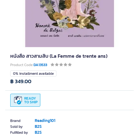
หนังสือ สาวสามสิบ (La Femme de trente ans)
Product Code
DA13533
0% installment available
฿ 349.00
READY
TO SHIP
Reading101
Brand
B2S
Sold by
B2S
Fulfilled by