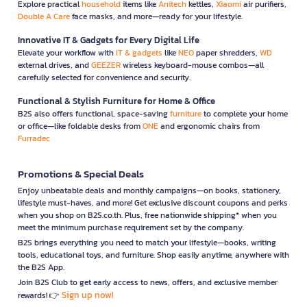
Explore practical
household
items like
Anitech
kettles,
Xiaomi
air purifiers,
Double A Care
face masks, and more—ready for your lifestyle.
Innovative IT & Gadgets for Every Digital Life
Elevate your workflow with
IT & gadgets
like
NEO
paper shredders,
WD
external drives, and
GEEZER
wireless keyboard-mouse combos—all
carefully selected for convenience and security.
Functional & Stylish Furniture for Home & Office
B2S also offers functional, space-saving
furniture
to complete your home
or office—like foldable desks from
ONE
and ergonomic chairs from
Furradec
Promotions & Special Deals
Enjoy unbeatable deals and monthly campaigns—on books, stationery,
lifestyle must-haves, and more! Get exclusive discount coupons and perks
when you shop on B2S.co.th. Plus, free nationwide shipping* when you
meet the minimum purchase requirement set by the company.
B2S brings everything you need to match your lifestyle—books, writing
tools, educational toys, and furniture. Shop easily anytime, anywhere with
the B2S App.
Join B2S Club to get early access to news, offers, and exclusive member
Sign up now!
rewards! 👉