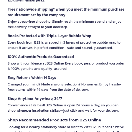
exclusive member perks.
Free nationwide shipping* when you meet the minimum purchase
requirement set by the company.
Enjoy stress-free shopping! Simply reach the minimum spend and enjoy
free delivery straight to your doorstep.
Books Protected with Triple-Layer Bubble Wrap
Every book from B2S is wrapped in 3 layers of protective bubble wrap to
ensure it arrives in perfect condition—safe and sound, guaranteed.
100% Authentic Products Guaranteed
Shop with confidence at B2S Online. Every book, pen, or product you order
is 100% genuine and quality-assured.
Easy Returns Within 14 Days
Changed your mind? Made a wrong selection? No worries. Enjoy hassle-
free returns within 14 days from the date of delivery.
Shop Anytime, Anywhere, 24/7
Convenience at its best! B2S Online is open 24 hours a day, so you can
shop whenever inspiration strikes—just click and wait for your delivery.
Shop Recommended Products from B2S Online
Looking for a nearby stationery store or want to visit B2S but can't? We’ve