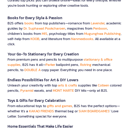
curated top picks you can browse online—ideal for every lifestyle, whether
you're book hunting or exploring other creative tools.
Books for Every Style & Passion
B2S offers
books
from top publishers—romance from
Lavender
, academic
guides by
Dr. Suphawat Pookcharoen
, magazines from
Penboon
,
children’s books from
MIS
, psychology titles from
Mugunghwa Publishing
,
self-help from
KOOB
, and literature from
Nanmeebooks
. All available at a
click.
Your Go-To Stationery for Every Creation
From premium pens and pencils to multipurpose
stationary & office
supplies
, B2S has it all—
Parker
ballpoint pens,
Rotring
mechanical
pencils, to
DOUBLE A
copy paper. Everything you need in one place.
Endless Possibilities for Art & DIY Lovers
Unleash your creativity with top
arts & crafts
supplies like
Colleen
colored
pencils,
Pyramid
easels, and
MONT MARTE
DIY kits—only at B2S.
Toys & Gifts for Every Celebration
From educational toys to
gifts and games
, B2S has the perfect options—
whether it’s a
KAKAO FRIENDS
thermal bag or
SIAM BOARDGAMES
’ Love
Letter. Something special for everyone.
Home Essentials That Make Life Easier