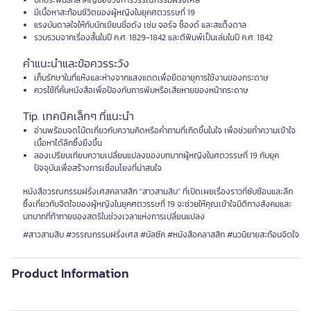
บทประพันธ์ที่สำคัญของวงการวรรณกรรมฝรั่งเศส
มีเนื้อหาสะท้อนชีวิตของผู้หญิงในยุคศตวรรษที่ 19
แรงบันดาลใจให้กับนักเขียนชื่อดัง เช่น จอร์จ ซ็องด์ และสแต็งดาล
รวบรวมจากเรื่องสั้นในปี ค.ศ. 1829-1842 และตีพิมพ์เป็นเล่มในปี ค.ศ. 1842
คำแนะนำและข้อควรระวัง
เก็บรักษาในที่แห้งและห่างจากแสงแดดเพื่อยืดอายุการใช้งานของกระดาษ
ควรใช้ที่คั่นหนังสือเพื่อป้องกันการพับหรือเสียหายของหน้ากระดาษ
Tip. เทคนิคเล็กๆ ที่แนะนำ
อ่านพร้อมจดโน้ตเกี่ยวกับความคิดหรือคำถามที่เกิดขึ้นในใจ เพื่อช่วยทำความเข้าใจ
เนื้อหาได้ลึกซึ้งยิ่งขึ้น
ลองเปรียบเทียบความเปลี่ยนแปลงของบทบาทผู้หญิงในศตวรรษที่ 19 กับยุค
ปัจจุบันเพื่อสร้างการเชื่อมโยงที่น่าสนใจ
หนังสือวรณกรรมฝรั่งเศสคลาสสิก "สาวสามสิบ" ที่เปิดเผยเรื่องราวที่ซับซ้อนและลึก
ซึ้งเกี่ยวกับจิตใจของผู้หญิงในยุคศตวรรษที่ 19 จะช่วยให้คุณเข้าใจมิติทางสังคมและ
บทบาทที่ท้าทายของสตรีในช่วงเวลาแห่งการเปลี่ยนแปลง
#สาวสามสิบ #วรรณกรรมฝรั่งเศส #บัลซัค #หนังสือคลาสสิก #นวนิยายสะท้อนจิตใจ
Product Information