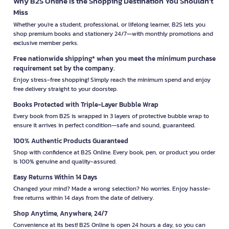
Why B2S Online Is the Shopping Destination You Shouldn’t
Miss
Whether you're a student, professional, or lifelong learner, B2S lets you
shop premium books and stationery 24/7—with monthly promotions and
exclusive member perks.
Free nationwide shipping* when you meet the minimum purchase
requirement set by the company.
Enjoy stress-free shopping! Simply reach the minimum spend and enjoy
free delivery straight to your doorstep.
Books Protected with Triple-Layer Bubble Wrap
Every book from B2S is wrapped in 3 layers of protective bubble wrap to
ensure it arrives in perfect condition—safe and sound, guaranteed.
100% Authentic Products Guaranteed
Shop with confidence at B2S Online. Every book, pen, or product you order
is 100% genuine and quality-assured.
Easy Returns Within 14 Days
Changed your mind? Made a wrong selection? No worries. Enjoy hassle-
free returns within 14 days from the date of delivery.
Shop Anytime, Anywhere, 24/7
Convenience at its best! B2S Online is open 24 hours a day, so you can