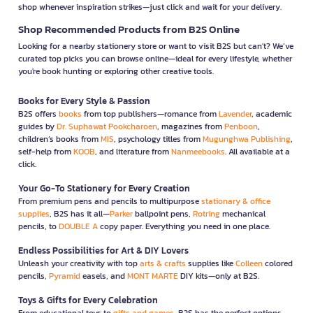
shop whenever inspiration strikes—just click and wait for your delivery.
Shop Recommended Products from B2S Online
Looking for a nearby stationery store or want to visit B2S but can't? We’ve
curated top picks you can browse online—ideal for every lifestyle, whether
you're book hunting or exploring other creative tools.
Books for Every Style & Passion
B2S offers
books
from top publishers—romance from
Lavender
, academic
guides by
Dr. Suphawat Pookcharoen
, magazines from
Penboon
,
children’s books from
MIS
, psychology titles from
Mugunghwa Publishing
,
self-help from
KOOB
, and literature from
Nanmeebooks
. All available at a
click.
Your Go-To Stationery for Every Creation
From premium pens and pencils to multipurpose
stationary & office
supplies
, B2S has it all—
Parker
ballpoint pens,
Rotring
mechanical
pencils, to
DOUBLE A
copy paper. Everything you need in one place.
Endless Possibilities for Art & DIY Lovers
Unleash your creativity with top
arts & crafts
supplies like
Colleen
colored
pencils,
Pyramid
easels, and
MONT MARTE
DIY kits—only at B2S.
Toys & Gifts for Every Celebration
From educational toys to
gifts and games
, B2S has the perfect options—