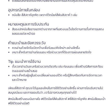
ช่วยผ่อนคลายจิตใจจากความพยายามจัดการและควบคุมชีวิตมากเกินไป
อุปกรณ์ภายในกล่อง
หนังสือ สี่สัปดาห์ฉุกคิด เพราะชีวิตมีแค่สี่พันสัปดาห์ 1 เล่ม
หมายเหตุและการรับประกัน
สีของปกหนังสืออาจแตกต่างจากภาพที่แสดงบนเว็บไซต์ตามการตั้งค่าการแสดง
ผลของแต่ละหน้าจอ
คำแนะนำและข้อควรระวัง
ควรอ่านด้วยจิตใจเปิดกว้างเพื่อรับแนวคิดใหม่ๆ อย่างลึกซึ้ง
เหมาะสำหรับการอ่านก่อนนอน หรือช่วงเวลาที่ต้องการผ่อนคลายจิตใจ
Tip. แนะนำการใช้งาน
ตั้งเวลาอ่านวันละบทในช่วงเวลาเดียวกัน เช่น ก่อนนอน เพื่อสร้างนิสัยการสะท้อน
ตนเองอย่างสม่ำเสมอ
เหมาะสำหรับผู้อยู่ในช่วงเปลี่ยนผ่านของชีวิต หรือรู้สึกเครียดกับการจัดการเวลา
และเป้าหมาย
เพียงสี่สัปดาห์ คุณจะได้มุมมองใหม่ในการใช้ชีวิตอย่างลึกซึ้ง ผ่านการโอบรับความไม่
สมบูรณ์แบบ และการยอมรับว่า...เราไม่อาจควบคุมทุกอย่างได้
#หนังสือสร้างแรงบันดาลใจ #ชีวิตมีแค่สี่พันสัปดาห์ #สี่สัปดาห์ฉุกคิด #หนังสือแนะนำ
#ใช้ชีวิตอย่างมีสติ