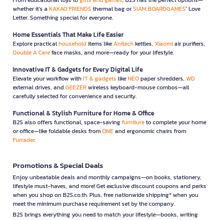
whether it’s a
KAKAO FRIENDS
thermal bag or
SIAM BOARDGAMES
’ Love
Letter. Something special for everyone.
Home Essentials That Make Life Easier
Explore practical
household
items like
Anitech
kettles,
Xiaomi
air purifiers,
Double A Care
face masks, and more—ready for your lifestyle.
Innovative IT & Gadgets for Every Digital Life
Elevate your workflow with
IT & gadgets
like
NEO
paper shredders,
WD
external drives, and
GEEZER
wireless keyboard-mouse combos—all
carefully selected for convenience and security.
Functional & Stylish Furniture for Home & Office
B2S also offers functional, space-saving
furniture
to complete your home
or office—like foldable desks from
ONE
and ergonomic chairs from
Furradec
Promotions & Special Deals
Enjoy unbeatable deals and monthly campaigns—on books, stationery,
lifestyle must-haves, and more! Get exclusive discount coupons and perks
when you shop on B2S.co.th. Plus, free nationwide shipping* when you
meet the minimum purchase requirement set by the company.
B2S brings everything you need to match your lifestyle—books, writing