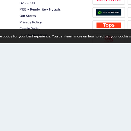
B2S CLUB
MEB - Readwrite - Hytexts
Our Stores
Privacy Policy
Cookie Policy
Investor Relations
e policy for your best experience. You can learn more on how to adjust your cookie s
ny Limited
iration for All Ages
riters, and creators alike.
home with a wide variety of books and high-quality stationery, along with exclusive d