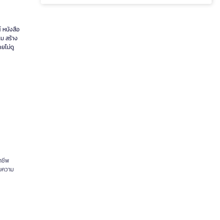
์ หนังสือ
ชม สร้าง
ยไม่ดู
าชีพ
สบความ