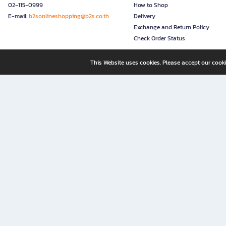
02-115-0999
How to Shop
E-mail:
b2sonlineshopping@b2s.co.th
Delivery
Exchange and Return Policy
Check Order Status
This Website uses cookies. Please accept our cooki
B2S, a business unit of Central Retail Corporation Public Compa
B2S Online: Your Destination for Books, Stationery, and Insp
B2S Online is your all-in-one bookstore and stationery shop, perfect for readers, w
It’s like having a "bookstore near me" right at your fingertips—shop easily from 