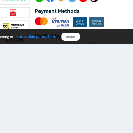
Payment Methods
Verified by
our cookie policy here
etting in
Accept
Download B2S app
eals you don’t want to miss!