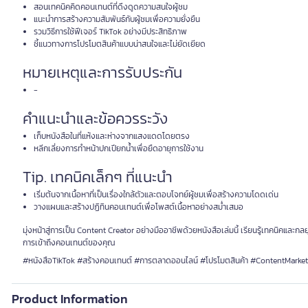
สอนเทคนิคคิดคอนเทนต์ที่ดึงดูดความสนใจผู้ชม
แนะนำการสร้างความสัมพันธ์กับผู้ชมเพื่อความยั่งยืน
รวมวิธีการใช้ฟีเจอร์ TikTok อย่างมีประสิทธิภาพ
ชี้แนวทางการโปรโมตสินค้าแบบน่าสนใจและไม่ยัดเยียด
หมายเหตุและการรับประกัน
-
คำแนะนำและข้อควรระวัง
เก็บหนังสือในที่แห้งและห่างจากแสงแดดโดยตรง
หลีกเลี่ยงการทำหน้าปกเปียกน้ำเพื่อยืดอายุการใช้งาน
Tip. เทคนิคเล็กๆ ที่แนะนำ
เริ่มต้นจากเนื้อหาที่เป็นเรื่องใกล้ตัวและตอบโจทย์ผู้ชมเพื่อสร้างความโดดเด่น
วางแผนและสร้างปฏิทินคอนเทนต์เพื่อโพสต์เนื้อหาอย่างสม่ำเสมอ
มุ่งหน้าสู่การเป็น Content Creator อย่างมืออาชีพด้วยหนังสือเล่มนี้ เรียนรู้เทคนิคและก
การเข้าถึงคอนเทนต์ของคุณ
#หนังสือTikTok #สร้างคอนเทนต์ #การตลาดออนไลน์ #โปรโมตสินค้า #ContentMarke
Product Information