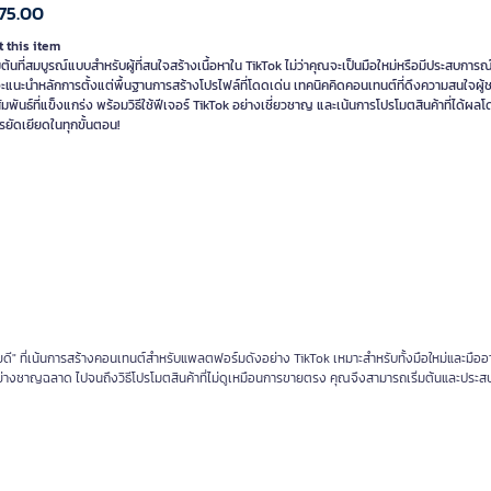
75.00
 this item
่มต้นที่สมบูรณ์แบบสำหรับผู้ที่สนใจสร้างเนื้อหาใน TikTok ไม่ว่าคุณจะเป็นมือใหม่หรือมีประสบการณ
้จะแนะนำหลักการตั้งแต่พื้นฐานการสร้างโปรไฟล์ที่โดดเด่น เทคนิคคิดคอนเทนต์ที่ดึงความสนใจผู้
มพันธ์ที่แข็งแกร่ง พร้อมวิธีใช้ฟีเจอร์ TikTok อย่างเชี่ยวชาญ และเน้นการโปรโมตสินค้าที่ได้ผลโด
รยัดเยียดในทุกขั้นตอน!
ดี" ที่เน้นการสร้างคอนเทนต์สำหรับแพลตฟอร์มดังอย่าง TikTok เหมาะสำหรับทั้งมือใหม่และมืออ
จอร์อย่างชาญฉลาด ไปจนถึงวิธีโปรโมตสินค้าที่ไม่ดูเหมือนการขายตรง คุณจึงสามารถเริ่มต้นและประ