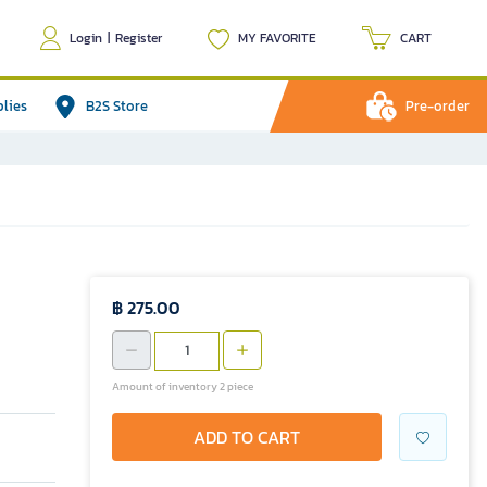
Login
|
Register
MY FAVORITE
CART
plies
B2S Store
Pre-order
฿ 275.00
Amount of inventory 2 piece
ADD TO CART