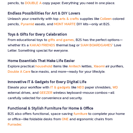
pencils, to
DOUBLE A
copy paper. Everything you need in one place.
Endless Possibilities for Art & DIY Lovers
Unleash your creativity with top
arts & crafts
supplies like
Colleen
colored
pencils,
Pyramid
easels, and
MONT MARTE
DIY kits—only at B2S.
Toys & Gifts for Every Celebration
From educational toys to
gifts and games
, B2S has the perfect options—
whether it’s a
KAKAO FRIENDS
thermal bag or
SIAM BOARDGAMES
’ Love
Letter. Something special for everyone.
Home Essentials That Make Life Easier
Explore practical
household
items like
Anitech
kettles,
Xiaomi
air purifiers,
Double A Care
face masks, and more—ready for your lifestyle.
Innovative IT & Gadgets for Every Digital Life
Elevate your workflow with
IT & gadgets
like
NEO
paper shredders,
WD
external drives, and
GEEZER
wireless keyboard-mouse combos—all
carefully selected for convenience and security.
Functional & Stylish Furniture for Home & Office
B2S also offers functional, space-saving
furniture
to complete your home
or office—like foldable desks from
ONE
and ergonomic chairs from
Furradec