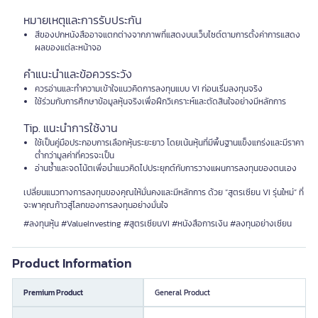
หมายเหตุและการรับประกัน
สีของปกหนังสืออาจแตกต่างจากภาพที่แสดงบนเว็บไซต์ตามการตั้งค่าการแสดง
ผลของแต่ละหน้าจอ
คำแนะนำและข้อควรระวัง
ควรอ่านและทำความเข้าใจแนวคิดการลงทุนแบบ VI ก่อนเริ่มลงทุนจริง
ใช้ร่วมกับการศึกษาข้อมูลหุ้นจริงเพื่อฝึกวิเคราะห์และตัดสินใจอย่างมีหลักการ
Tip. แนะนำการใช้งาน
ใช้เป็นคู่มือประกอบการเลือกหุ้นระยะยาว โดยเน้นหุ้นที่มีพื้นฐานแข็งแกร่งและมีราคา
ต่ำกว่ามูลค่าที่ควรจะเป็น
อ่านซ้ำและจดโน้ตเพื่อนำแนวคิดไปประยุกต์กับการวางแผนการลงทุนของตนเอง
เปลี่ยนแนวทางการลงทุนของคุณให้มั่นคงและมีหลักการ ด้วย “สูตรเซียน VI รุ่นใหม่” ที่
จะพาคุณก้าวสู่โลกของการลงทุนอย่างมั่นใจ
#ลงทุนหุ้น #ValueInvesting #สูตรเซียนVI #หนังสือการเงิน #ลงทุนอย่างเซียน
Product Information
Premium Product
General Product