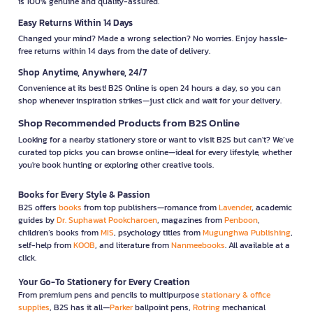
is 100% genuine and quality-assured.
Easy Returns Within 14 Days
Changed your mind? Made a wrong selection? No worries. Enjoy hassle-
free returns within 14 days from the date of delivery.
Shop Anytime, Anywhere, 24/7
Convenience at its best! B2S Online is open 24 hours a day, so you can
shop whenever inspiration strikes—just click and wait for your delivery.
Shop Recommended Products from B2S Online
Looking for a nearby stationery store or want to visit B2S but can't? We’ve
curated top picks you can browse online—ideal for every lifestyle, whether
you're book hunting or exploring other creative tools.
Books for Every Style & Passion
B2S offers
books
from top publishers—romance from
Lavender
, academic
guides by
Dr. Suphawat Pookcharoen
, magazines from
Penboon
,
children’s books from
MIS
, psychology titles from
Mugunghwa Publishing
,
self-help from
KOOB
, and literature from
Nanmeebooks
. All available at a
click.
Your Go-To Stationery for Every Creation
From premium pens and pencils to multipurpose
stationary & office
supplies
, B2S has it all—
Parker
ballpoint pens,
Rotring
mechanical