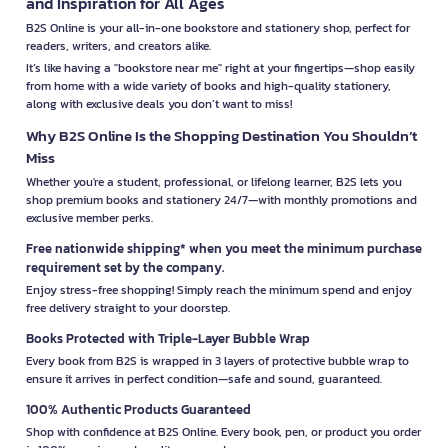
and Inspiration for All Ages
B2S Online is your all-in-one bookstore and stationery shop, perfect for
readers, writers, and creators alike.
It’s like having a "bookstore near me" right at your fingertips—shop easily
from home with a wide variety of books and high-quality stationery,
along with exclusive deals you don’t want to miss!
Why B2S Online Is the Shopping Destination You Shouldn’t
Miss
Whether you're a student, professional, or lifelong learner, B2S lets you
shop premium books and stationery 24/7—with monthly promotions and
exclusive member perks.
Free nationwide shipping* when you meet the minimum purchase
requirement set by the company.
Enjoy stress-free shopping! Simply reach the minimum spend and enjoy
free delivery straight to your doorstep.
Books Protected with Triple-Layer Bubble Wrap
Every book from B2S is wrapped in 3 layers of protective bubble wrap to
ensure it arrives in perfect condition—safe and sound, guaranteed.
100% Authentic Products Guaranteed
Shop with confidence at B2S Online. Every book, pen, or product you order