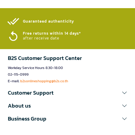
Guaranteed authenticity​
Free returns within 14 days*
after receive date
B2S Customer Support Center
Workday Service Hours 8.30-18.00
02-115-0999
E-mail:
b2sonlineshopping@b2s.co.th
Customer Support
About us
Business Group