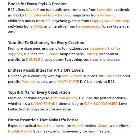
Books for Every Style & Passion
B2S offers
books
from top publishers—romance from
Lavender
, academic
guides by
Dr. Suphawat Pookcharoen
, magazines from
Penboon
,
children’s books from
MIS
, psychology titles from
Mugunghwa Publishing
,
self-help from
KOOB
, and literature from
Nanmeebooks
. All available at a
click.
Your Go-To Stationery for Every Creation
From premium pens and pencils to multipurpose
stationary & office
supplies
, B2S has it all—
Parker
ballpoint pens,
Rotring
mechanical
pencils, to
DOUBLE A
copy paper. Everything you need in one place.
Endless Possibilities for Art & DIY Lovers
Unleash your creativity with top
arts & crafts
supplies like
Colleen
colored
pencils,
Pyramid
easels, and
MONT MARTE
DIY kits—only at B2S.
Toys & Gifts for Every Celebration
From educational toys to
gifts and games
, B2S has the perfect options—
whether it’s a
KAKAO FRIENDS
thermal bag or
SIAM BOARDGAMES
’ Love
Letter. Something special for everyone.
Home Essentials That Make Life Easier
Explore practical
household
items like
Anitech
kettles,
Xiaomi
air purifiers,
Double A Care
face masks, and more—ready for your lifestyle.