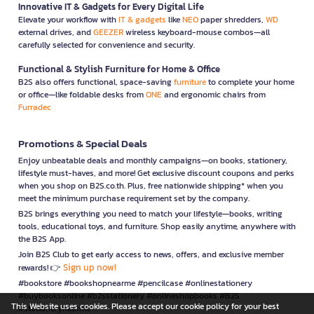
Innovative IT & Gadgets for Every Digital Life
Elevate your workflow with
IT & gadgets
like
NEO
paper shredders,
WD
external drives, and
GEEZER
wireless keyboard-mouse combos—all
carefully selected for convenience and security.
Functional & Stylish Furniture for Home & Office
B2S also offers functional, space-saving
furniture
to complete your home
or office—like foldable desks from
ONE
and ergonomic chairs from
Furradec
Promotions & Special Deals
Enjoy unbeatable deals and monthly campaigns—on books, stationery,
lifestyle must-haves, and more! Get exclusive discount coupons and perks
when you shop on B2S.co.th. Plus, free nationwide shipping* when you
meet the minimum purchase requirement set by the company.
B2S brings everything you need to match your lifestyle—books, writing
tools, educational toys, and furniture. Shop easily anytime, anywhere with
the B2S App.
Join B2S Club to get early access to news, offers, and exclusive member
Sign up now!
rewards! 👉
#bookstore #bookshopnearme #pencilcase #onlinestationery
#buybooksonline #b2sstationery #onlineshopbooks #B2S
This Website uses cookies. Please accept our cookie policy for your best
#stationerynearme