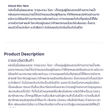
About this item
'หลังขึ้นชั้นมัธยมปลาย ‘ซากุระยามะ โซตะ’ เด็กหนุ่มผู้มีพรสวรรค์ด้านการว่ายน้ำ
กลับออกจากชมรมว่ายน้ำไปเข้าชมรมเขียนพู่กันแทน ทำให้ทุกคนแปลกใจอย่างมาก
แม้เขาจะมีข้อแก้ต่างมากมายมาอธิบายตัวเอง ทว่าเหตุผลแท้จริงที่ซุกซ่อนไว้ก็คือ
เขากลัวการพ่ายแพ้ โซตะคิดอยู่ตลอดว่าถ้าพยายามแล้วแต่ยังล้มเหลว งั้นควร
ถอนตัวตั้งแต่เนิ่นๆ จะดีเสียกว่า จึงไม่เคยจริงจังกับเรื่องใดในชีวิต
Product Description
รายละเอียดสินค้า
หลังขึ้นชั้นมัธยมปลาย ‘ซากุระยามะ โซตะ’ เด็กหนุ่มผู้มีพรสวรรค์ด้านการว่ายน้ำกลับ
ออกจากชมรมว่ายน้ำไปเข้าชมรมเขียนพู่กันแทน ทำให้ทุกคนแปลกใจอย่างมาก แม้เขาจะ
มีข้อแก้ต่างมากมายมาอธิบายตัวเอง ทว่าเหตุผลแท้จริงที่ซุกซ่อนไว้ก็คือเขากลัวการ
พ่ายแพ้ โซตะคิดอยู่ตลอดว่าถ้าพยายามแล้วแต่ยังล้มเหลว งั้นควรถอนตัวตั้งแต่เนิ่นๆ
จะดีเสียกว่า จึงไม่เคยจริงจังกับเรื่องใดในชีวิต จนกระทั่งวันหนึ่งกลางฤดูร้อนโซตะ
เป็นลมล้มลง ก่อนจะตื่นขึ้นมาในบาร์แห่งหนึ่งและพบว่าตนอยู่ท่ามกลางการชุมนุมของ
'สมาคมลับเลดี้เบิร์ด' ที่เต็มไปด้วยบุคคลมีชื่อเสียงในสังคม หลังได้ฟังเรื่องราวของ
สมาชิกสมาคม เด็กหนุ่มก็ฝันหวานถึงเส้นทางลัดสู่ความสำเร็จในชีวิต ทว่าเคล็บลับที่
สมาชิกสมาคมลับซุกซ่อนไว้คืออะไร เส้นสาย เงินทอง หรือสิ่งใดกันแน่ ด้วยระยะเวลา
สั้นๆ เพียงแค่หกวันโซตะจะได้พบกับเส้นทางที่จะพาเขาไปสู่อนาคตแสนสดใสที่ฝันไว้