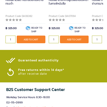
หนังสือ สวัสดี ที่นี่ร้านดอกไม้ความ
หนังสือ แกงกะหรี่สูตรลับกับปริศนา
หนังสือ เกิดเ
ทรงจำ
ในคาเฟ่หนังสือ
ช่างทรมานเสี
Product Code DA06382
Product Code DA07094
Product Cod
฿ 325.00
READY TO
฿ 325.00
READY TO
฿ 325.00
SHIP
SHIP
ADD TO CART
ADD TO CART
Guaranteed authenticity​
Free returns within 14 days*
after receive date
B2S Customer Support Center
Workday Service Hours 8.30-18.00
02-115-0999