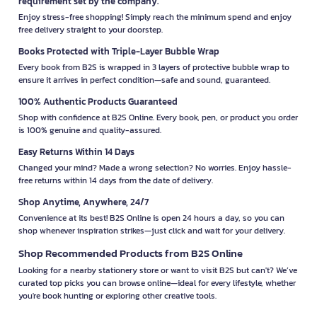
requirement set by the company.
Enjoy stress-free shopping! Simply reach the minimum spend and enjoy
free delivery straight to your doorstep.
Books Protected with Triple-Layer Bubble Wrap
Every book from B2S is wrapped in 3 layers of protective bubble wrap to
ensure it arrives in perfect condition—safe and sound, guaranteed.
100% Authentic Products Guaranteed
Shop with confidence at B2S Online. Every book, pen, or product you order
is 100% genuine and quality-assured.
Easy Returns Within 14 Days
Changed your mind? Made a wrong selection? No worries. Enjoy hassle-
free returns within 14 days from the date of delivery.
Shop Anytime, Anywhere, 24/7
Convenience at its best! B2S Online is open 24 hours a day, so you can
shop whenever inspiration strikes—just click and wait for your delivery.
Shop Recommended Products from B2S Online
Looking for a nearby stationery store or want to visit B2S but can't? We’ve
curated top picks you can browse online—ideal for every lifestyle, whether
you're book hunting or exploring other creative tools.