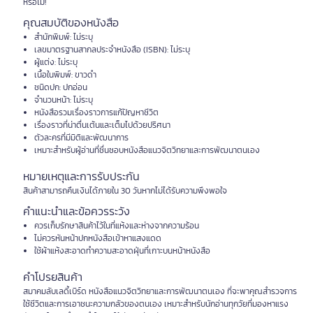
หรือไม่!
คุณสมบัติของหนังสือ
สำนักพิมพ์: ไม่ระบุ
เลขมาตรฐานสากลประจำหนังสือ (ISBN): ไม่ระบุ
ผู้แต่ง: ไม่ระบุ
เนื้อในพิมพ์: ขาวดำ
ชนิดปก: ปกอ่อน
จำนวนหน้า: ไม่ระบุ
หนังสือรวมเรื่องราวการแก้ปัญหาชีวิต
เรื่องราวที่น่าตื่นเต้นและเต็มไปด้วยปริศนา
ตัวละครที่มีมิติและพัฒนาการ
เหมาะสำหรับผู้อ่านที่ชื่นชอบหนังสือแนวจิตวิทยาและการพัฒนาตนเอง
หมายเหตุและการรับประกัน
สินค้าสามารถคืนเงินได้ภายใน 30 วันหากไม่ได้รับความพึงพอใจ
คำแนะนำและข้อควรระวัง
ควรเก็บรักษาสินค้าไว้ในที่แห้งและห่างจากความร้อน
ไม่ควรหันหน้าปกหนังสือเข้าหาแสงแดด
ใช้ผ้าแห้งสะอาดทำความสะอาดฝุ่นที่เกาะบนหน้าหนังสือ
คำโปรยสินค้า
สมาคมลับเลดี้เบิร์ด หนังสือแนวจิตวิทยาและการพัฒนาตนเอง ที่จะพาคุณสำรวจการ
ใช้ชีวิตและการเอาชนะความกลัวของตนเอง เหมาะสำหรับนักอ่านทุกวัยที่มองหาแรง