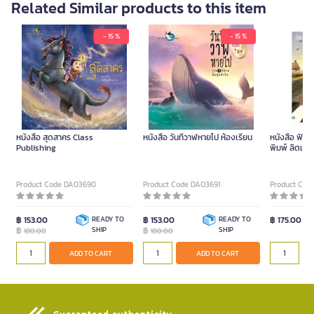
Related Similar products to this item
- 15 %
- 15 %
หนังสือ สุดสาคร Class
หนังสือ วันที่วาฬหายไป ห้องเรียน
หนังสือ ฟิลิ
Publishing
พิมพ์ ลิตเติ้
Product Code DA03690
Product Code DA03691
Product Cod
฿ 153.00
READY TO
฿ 153.00
READY TO
฿ 175.00
฿
SHIP
฿
SHIP
180.00
180.00
ADD TO CART
ADD TO CART