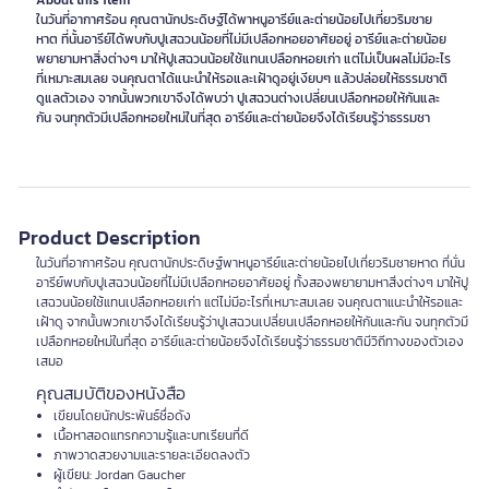
About this item
ในวันที่อากาศร้อน คุณตานักประดิษฐ์ได้พาหนูอารีย์และต่ายน้อยไปเที่ยวริมชาย
หาต ที่นั้นอารีย์ได้พบกับปูเสฉวนน้อยที่ไม่มีเปลือกหอยอาศัยอยู่ อารีย์และต่ายน้อย
พยายามหาสิ่งต่างๆ มาให้ปูเสฉวนน้อยใช้แทนเปลือกหอยเก่า แต่ไม่เป็นผลไม่มีอะไร
ที่เหมาะสมเลย จนคุณตาได้แนะนำให้รอและเฝ้าดูอยู่เงียบๆ แล้วปล่อยให้ธรรมชาติ
ดูแลตัวเอง จากนั้นพวกเขาจึงได้พบว่า ปูเสฉวนต่างเปลี่ยนเปลือกหอยให้กันและ
กัน จนทุกตัวมีเปลือกหอยใหม่ในที่สุด อารีย์และต่ายน้อยจึงได้เรียนรู้ว่าธรรมชา
Product Description
ในวันที่อากาศร้อน คุณตานักประดิษฐ์พาหนูอารีย์และต่ายน้อยไปเที่ยวริมชายหาด ที่นั่น
อารีย์พบกับปูเสฉวนน้อยที่ไม่มีเปลือกหอยอาศัยอยู่ ทั้งสองพยายามหาสิ่งต่างๆ มาให้ปู
เสฉวนน้อยใช้แทนเปลือกหอยเก่า แต่ไม่มีอะไรที่เหมาะสมเลย จนคุณตาแนะนำให้รอและ
เฝ้าดู จากนั้นพวกเขาจึงได้เรียนรู้ว่าปูเสฉวนเปลี่ยนเปลือกหอยให้กันและกัน จนทุกตัวมี
เปลือกหอยใหม่ในที่สุด อารีย์และต่ายน้อยจึงได้เรียนรู้ว่าธรรมชาติมีวิถีทางของตัวเอง
เสมอ
คุณสมบัติของหนังสือ
เขียนโดยนักประพันธ์ชื่อดัง
เนื้อหาสอดแทรกความรู้และบทเรียนที่ดี
ภาพวาดสวยงามและรายละเอียดลงตัว
ผู้เขียน: Jordan Gaucher