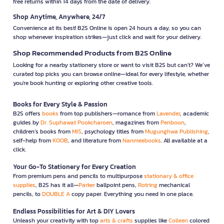
free returns within 14 days from the date of delivery.
Shop Anytime, Anywhere, 24/7
Convenience at its best! B2S Online is open 24 hours a day, so you can
shop whenever inspiration strikes—just click and wait for your delivery.
Shop Recommended Products from B2S Online
Looking for a nearby stationery store or want to visit B2S but can't? We’ve
curated top picks you can browse online—ideal for every lifestyle, whether
you're book hunting or exploring other creative tools.
Books for Every Style & Passion
B2S offers
books
from top publishers—romance from
Lavender
, academic
guides by
Dr. Suphawat Pookcharoen
, magazines from
Penboon
,
children’s books from
MIS
, psychology titles from
Mugunghwa Publishing
,
self-help from
KOOB
, and literature from
Nanmeebooks
. All available at a
click.
Your Go-To Stationery for Every Creation
From premium pens and pencils to multipurpose
stationary & office
supplies
, B2S has it all—
Parker
ballpoint pens,
Rotring
mechanical
pencils, to
DOUBLE A
copy paper. Everything you need in one place.
Endless Possibilities for Art & DIY Lovers
Unleash your creativity with top
arts & crafts
supplies like
Colleen
colored