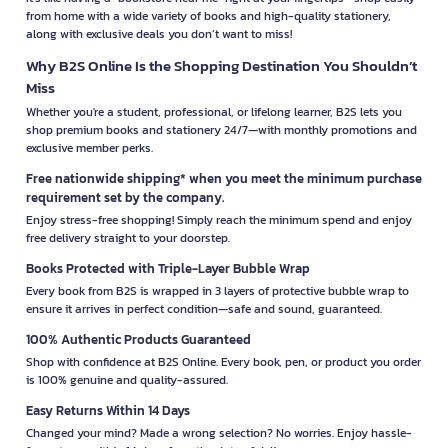
from home with a wide variety of books and high-quality stationery,
along with exclusive deals you don’t want to miss!
Why B2S Online Is the Shopping Destination You Shouldn’t
Miss
Whether you're a student, professional, or lifelong learner, B2S lets you
shop premium books and stationery 24/7—with monthly promotions and
exclusive member perks.
Free nationwide shipping* when you meet the minimum purchase
requirement set by the company.
Enjoy stress-free shopping! Simply reach the minimum spend and enjoy
free delivery straight to your doorstep.
Books Protected with Triple-Layer Bubble Wrap
Every book from B2S is wrapped in 3 layers of protective bubble wrap to
ensure it arrives in perfect condition—safe and sound, guaranteed.
100% Authentic Products Guaranteed
Shop with confidence at B2S Online. Every book, pen, or product you order
is 100% genuine and quality-assured.
Easy Returns Within 14 Days
Changed your mind? Made a wrong selection? No worries. Enjoy hassle-