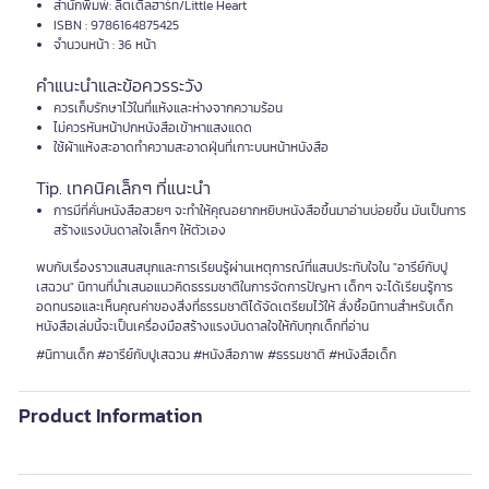
สำนักพิมพ์: ลิตเติลฮาร์ท/Little Heart
ISBN : 9786164875425
จำนวนหน้า : 36 หน้า
คำแนะนำและข้อควรระวัง
ควรเก็บรักษาไว้ในที่แห้งและห่างจากความร้อน
ไม่ควรหันหน้าปกหนังสือเข้าหาแสงแดด
ใช้ผ้าแห้งสะอาดทำความสะอาดฝุ่นที่เกาะบนหน้าหนังสือ
Tip. เทคนิคเล็กๆ ที่แนะนำ
การมีที่คั่นหนังสือสวยๆ จะทำให้คุณอยากหยิบหนังสือขึ้นมาอ่านบ่อยขึ้น มันเป็นการ
สร้างแรงบันดาลใจเล็กๆ ให้ตัวเอง
พบกับเรื่องราวแสนสนุกและการเรียนรู้ผ่านเหตุการณ์ที่แสนประทับใจใน "อารีย์กับปู
เสฉวน" นิทานที่นำเสนอแนวคิดธรรมชาติในการจัดการปัญหา เด็กๆ จะได้เรียนรู้การ
อดทนรอและเห็นคุณค่าของสิ่งที่ธรรมชาติได้จัดเตรียมไว้ให้ สั่งซื้อนิทานสำหรับเด็ก
หนังสือเล่มนี้จะเป็นเครื่องมือสร้างแรงบันดาลใจให้กับทุกเด็กที่อ่าน
#นิทานเด็ก #อารีย์กับปูเสฉวน #หนังสือภาพ #ธรรมชาติ #หนังสือเด็ก
Product Information