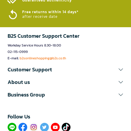
Guaranteed authenticity​
Free returns within 14 days*
after receive date
B2S Customer Support Center
Workday Service Hours 8.30-18.00
02-115-0999
E-mail:
b2sonlineshopping@b2s.co.th
Customer Support
About us
Business Group
Follow Us​