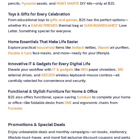
pencils,
Pyramid
easels, and
MONT MARTE
DIY kits—only at B2S.
Toys & Gifts for Every Celebration
From educational toys to
gifts and games
, B2S has the perfect options—
whether it’s a
KAKAO FRIENDS
thermal bag or
SIAM BOARDGAMES
’ Love
Letter. Something special for everyone.
Home Essentials That Make Life Easier
Explore practical
household
items like
Anitech
kettles,
Xiaomi
air purifiers,
Double A Care
face masks, and more—ready for your lifestyle.
Innovative IT & Gadgets for Every Digital Life
Elevate your workflow with
IT & gadgets
like
NEO
paper shredders,
WD
external drives, and
GEEZER
wireless keyboard-mouse combos—all
carefully selected for convenience and security.
Functional & Stylish Furniture for Home & Office
B2S also offers functional, space-saving
furniture
to complete your home
or office—like foldable desks from
ONE
and ergonomic chairs from
Furradec
Promotions & Special Deals
Enjoy unbeatable deals and monthly campaigns—on books, stationery,
lifestyle must-haves, and more! Get exclusive discount coupons and perks