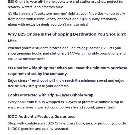
B2S Online is your all-in-one bookstore and stationery shop, perfect for
readers, writers, and creators alike.
It’s like having a "bookstore near me" right at your fingertips—shop easily
from home with a wide variety of books and high-quality stationery,
along with exclusive deals you don’t want to miss!
Why B2S Online Is the Shopping Destination You Shouldn’t
Miss
Whether you're a student, professional, or lifelong learner, B2S lets you
shop premium books and stationery 24/7—with monthly promotions and
exclusive member perks.
Free nationwide shipping* when you meet the minimum purchase
requirement set by the company.
Enjoy stress-free shopping! Simply reach the minimum spend and enjoy
free delivery straight to your doorstep.
Books Protected with Triple-Layer Bubble Wrap
Every book from B2S is wrapped in 3 layers of protective bubble wrap to
ensure it arrives in perfect condition—safe and sound, guaranteed.
100% Authentic Products Guaranteed
Shop with confidence at B2S Online. Every book, pen, or product you order
is 100% genuine and quality-assured.