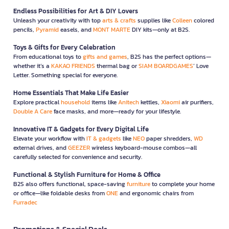
Endless Possibilities for Art & DIY Lovers
Unleash your creativity with top
arts & crafts
supplies like
Colleen
colored
pencils,
Pyramid
easels, and
MONT MARTE
DIY kits—only at B2S.
Toys & Gifts for Every Celebration
From educational toys to
gifts and games
, B2S has the perfect options—
whether it’s a
KAKAO FRIENDS
thermal bag or
SIAM BOARDGAMES
’ Love
Letter. Something special for everyone.
Home Essentials That Make Life Easier
Explore practical
household
items like
Anitech
kettles,
Xiaomi
air purifiers,
Double A Care
face masks, and more—ready for your lifestyle.
Innovative IT & Gadgets for Every Digital Life
Elevate your workflow with
IT & gadgets
like
NEO
paper shredders,
WD
external drives, and
GEEZER
wireless keyboard-mouse combos—all
carefully selected for convenience and security.
Functional & Stylish Furniture for Home & Office
B2S also offers functional, space-saving
furniture
to complete your home
or office—like foldable desks from
ONE
and ergonomic chairs from
Furradec
Promotions & Special Deals