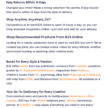
Easy Returns Within 14 Days
Changed your mind? Made a wrong selection? No worries. Enjoy hassle-
free returns within 14 days from the date of delivery.
Shop Anytime, Anywhere, 24/7
Convenience at its best! B2S Online is open 24 hours a day, so you can
shop whenever inspiration strikes—just click and wait for your delivery.
Shop Recommended Products from B2S Online
Looking for a nearby stationery store or want to visit B2S but can't? We’ve
curated top picks you can browse online—ideal for every lifestyle, whether
you're book hunting or exploring other creative tools.
Books for Every Style & Passion
B2S offers
books
from top publishers—romance from
Lavender
, academic
guides by
Dr. Suphawat Pookcharoen
, magazines from
Penboon
,
children’s books from
MIS
, psychology titles from
Mugunghwa Publishing
,
self-help from
KOOB
, and literature from
Nanmeebooks
. All available at a
click.
Your Go-To Stationery for Every Creation
From premium pens and pencils to multipurpose
stationary & office
supplies
, B2S has it all—
Parker
ballpoint pens,
Rotring
mechanical
pencils, to
DOUBLE A
copy paper. Everything you need in one place.