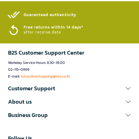
Guaranteed authenticity​
Free returns within 14 days*
after receive date
B2S Customer Support Center
Workday Service Hours 8.30-18.00
02-115-0999
E-mail:
b2sonlineshopping@b2s.co.th
Customer Support
About us
Business Group
Follow Us​