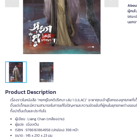
Previous slide
Next slide
About
ผู้คนใ
ขณะเดี
นอกจาก
Product Description
เรื่องราวในหนังสือ "หยกคู่ไขคดีปริศนา เล่ม 1 (LILAC)" จะพาคุณเข้าสู่โลกของยุทธภพที่เ
ตั้งแต่เด็กและมีความสามารถในการแก้ไขปัญหาและความขัดแย้งที่ผู้คนในยุทธภพต่างยอมรั
ทั้งน่าตื่นเต้นและประทับใจ
ผู้เขียน : Liang Chan (เหลียงฉาน)
ผู้แปล : เมิ่งเหวิน
ISBN : 9786161864958 (ปกอ่อน) 398 หน้า
ขนาด : 145 x 210 x 23 มม.