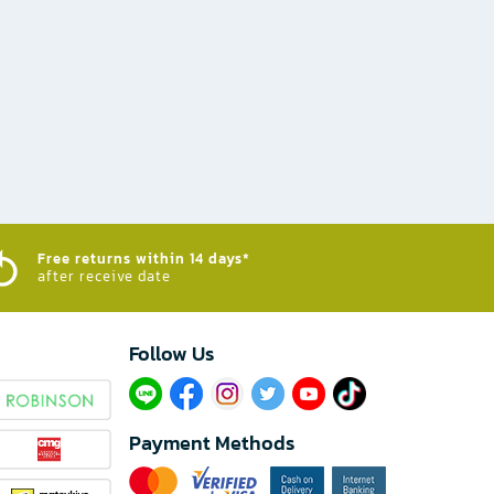
Free returns within 14 days*
after receive date
Follow Us​
Payment Methods