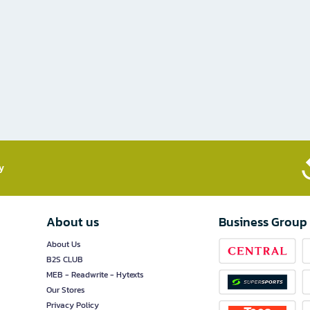
​
About us
Business Group
About Us
B2S CLUB
MEB - Readwrite - Hytexts
Our Stores
Privacy Policy