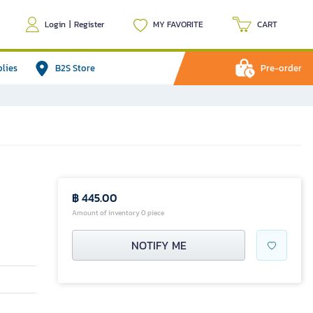
Login
|
Register
MY FAVORITE
CART
plies
B2S Store
Pre-order
฿ 445.00
Amount of inventory 0 piece
NOTIFY ME