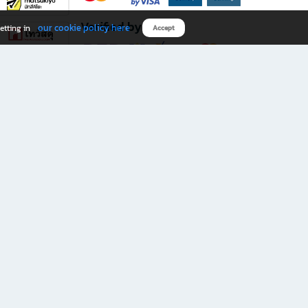
Verified by
our cookie policy here
etting in
Accept
Download B2S app
eals you don’t want to miss!
rks.