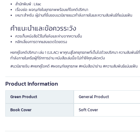
สำนักพิมพ์ : Lilac
เรื่องย่อ: ผจญภัยในยุทธภพพร้อมแก้ไขคดีปริศนา
เหมาะสำหรับ: ผู้อ่านที่ชื่นชอบนวนิยายแนวกำลังภายในและความสัมพันธ์ที่แน่นแฟ้น
คำแนะนำและข้อควรระวัง
ควรเก็บหนังสือไว้ในที่แห้งและห่างจากความชื้น
หลีกเลี่ยงการตากแสงแดดโดยตรง
หยกคู่ไขคดีปริศนา เล่ม 1 (LILAC) พาคุณสู่โลกยุทธภพที่เต็มไปด้วยปริศนา ความสัมพันธ์ท
กำลังภายในหรือผู้ที่รักการอ่าน หนังสือเล่มนี้จะไม่ทำให้คุณผิดหวัง
#นวนิยายจีน #หยกคู่ไขคดี #ผจญภัยยุทธภพ #หนังสือน่าอ่าน #ความสัมพันธ์แน่นแฟ้น
Product Information
Green Product
General Product
Book Cover
Soft Cover