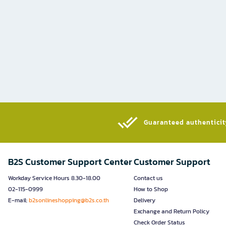
Guaranteed authenticity
B2S Customer Support Center
Customer Support
Workday Service Hours 8.30-18.00
Contact us
02-115-0999
How to Shop
E-mail:
b2sonlineshopping@b2s.co.th
Delivery
Exchange and Return Policy
Check Order Status