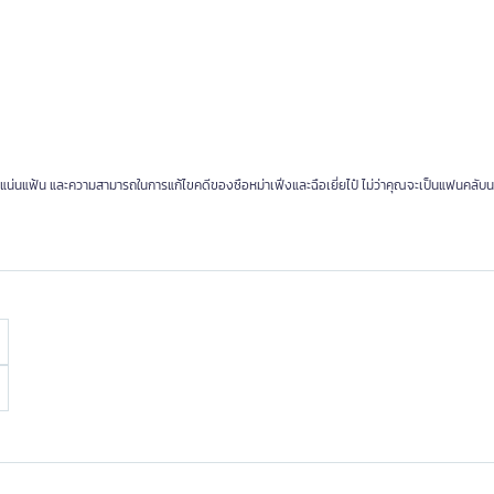
ี่แน่นแฟ้น และความสามารถในการแก้ไขคดีของซือหม่าเฟิ่งและฉือเยี่ยไป๋ ไม่ว่าคุณจะเป็นแฟนคลับ