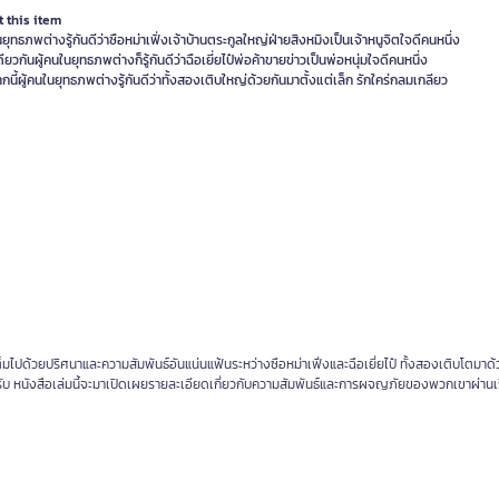
 this item
นยุทธภพต่างรู้กันดีว่าซือหม่าเฟิ่งเจ้าบ้านตระกูลใหญ่ฝ่ายสิงหมิงเป็นเจ้าหนูจิตใจดีคนหนึ่ง
ยวกันผู้คนในยุทธภพต่างก็รู้กันดีว่าฉือเยี่ยไป๋พ่อค้าขายข่าวเป็นพ่อหนุ่มใจดีคนหนึ่ง
นี้ผู้คนในยุทธภพต่างรู้กันดีว่าทั้งสองเติบใหญ่ด้วยกันมาตั้งแต่เล็ก รักใคร่กลมเกลียว
ต็มไปด้วยปริศนาและความสัมพันธ์อันแน่นแฟ้นระหว่างซือหม่าเฟิ่งและฉือเยี่ยไป๋ ทั้งสองเติบโตมาด้
บ หนังสือเล่มนี้จะมาเปิดเผยรายละเอียดเกี่ยวกับความสัมพันธ์และการผจญภัยของพวกเขาผ่านเรื