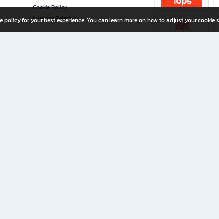
Cookie Policy
Investor Relations
e policy for your best experience. You can learn more on how to adjust your cookie s
ny Limited
iration for All Ages
riters, and creators alike.
home with a wide variety of books and high-quality stationery, along with exclusive d
 premium books and stationery 24/7—with monthly promotions and exclusive member pe
rement set by the company.