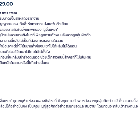
29.00
 this item
ด้รับบาดเจ็บสาหัสถึงรากฐาน
ญญาณของ ‘ฉินอี๋’ รัชทายาทแห่งแคว้นต้าเยียน
งลอยมาสถิตในจี้หยกพกของ ‘ฉู่จิ่นเหยา’
ห้าแห่งจวนฉางซิงโหวที่เพิ่งถูกตามตัวพบหลังจากถูกอุ้มผิดตัว
กสาวคนนี้กลับไม่เป็นที่ต้องการของคนในจวน
้ำยังเอาแต่ร่ำไห้ในยามค่ำคืนจนเขาไม่ได้หลับไม่ได้นอน!
่นางที่ช่วยชีวิตเขาไว้โดยไม่ได้ตั้งใจ
้นก่อนที่จะกลับเข้าร่างตนเอง ช่วยเด็กสาวคนนี้สักคราก็ไม่เสียหาย
ยืนหยัดในจวนหลังนี้ได้อย่างมั่นคง
เหยา’ คุณหนูห้าแห่งจวนฉางซิงโหวที่เพิ่งถูกตามตัวพบหลังจากถูกอุ้มผิดตัว แม้เด็กสาวคนนี้จะไม
งนี้ได้อย่างมั่นคง เป็นคุณหนูผู้สูงศักดิ์อย่างสมเกียรติและสมฐานะ โดยก่อนจะกลับเข้าร่างตนเ