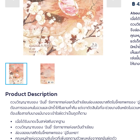
Previous slide
Next slide
฿ 4
About
เมื่อไ
ดวงวิ
จึงล่อ
คุณหนู
แต่เด็
มิหนำซ
เห็นแก
เช่นนั
ให้นาง
Product Description
ดวงวิญญาณของ ‘ฉินอี๋’ รัชทายาทแห่งแคว้นต้าเยียนล่องลอยมาสถิตในจี้หยกพกของ ‘ฉู่จิ่น
ต้องการของคนในจวนและมักร่ำไห้ในยามค่ำคืน แต่เขาตัดสินใจที่จะช่วยนางยืนหยัดในจวนหลั
ต้องสื่อสารกับนางแม้นางจะเข้าใจผิดว่าเป็นภูตก็ตาม
เมื่อได้รับบาดเจ็บสาหัสถึงรากฐาน
ดวงวิญญาณของ ‘ฉินอี๋’ รัชทายาทแห่งแคว้นต้าเยียน
ล่องลอยมาสถิตในจี้หยกพกของ ‘ฉู่จิ่นเหยา’
คุณหนูห้าแห่งจวนฉางซิงโหวที่เพิ่งถูกตามตัวพบหลังจากถูกอุ้มผิดตัว