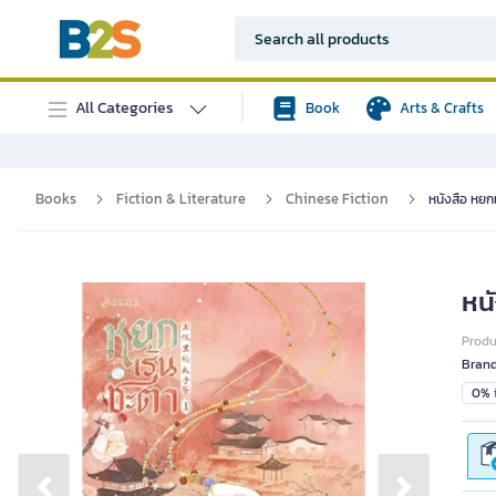
All Categories
Book
Arts & Crafts
Books
Fiction & Literature
Chinese Fiction
หนังสือ หยก
หน
Prod
Bran
0% i