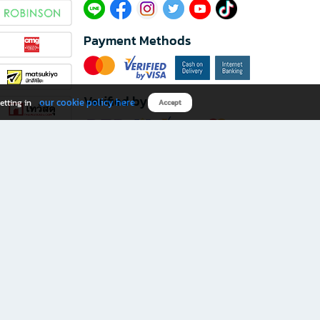
Payment Methods
Verified by
our cookie policy here
etting in
Accept
Download B2S app