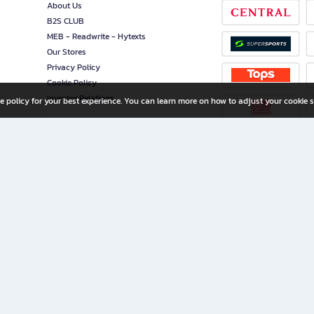
About Us
B2S CLUB
MEB - Readwrite - Hytexts
Our Stores
Privacy Policy
Cookie Policy
Investor Relations
e policy for your best experience. You can learn more on how to adjust your cookie s
ny Limited
iration for All Ages
riters, and creators alike.