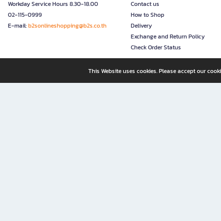
Workday Service Hours 8.30-18.00
Contact us
02-115-0999
How to Shop
E-mail:
b2sonlineshopping@b2s.co.th
Delivery
Exchange and Return Policy
Check Order Status
This Website uses cookies. Please accept our cooki
B2S, a business unit of Central Retail Corporation Public Compa
B2S Online: Your Destination for Books, Stationery, and Insp
B2S Online is your all-in-one bookstore and stationery shop, perfect for readers, w