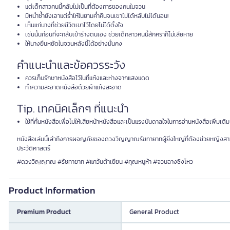
แต่เด็กสาวคนนี้กลับไม่เป็นที่ต้องการของคนในจวน
มิหนำซ้ำยังเอาแต่ร่ำไห้ในยามค่ำคืนจนเขาไม่ได้หลับไม่ได้นอน!
เห็นแก่นางที่ช่วยชีวิตเขาไว้โดยไม่ได้ตั้งใจ
เช่นนั้นก่อนที่จะกลับเข้าร่างตนเอง ช่วยเด็กสาวคนนี้สักคราก็ไม่เสียหาย
ให้นางยืนหยัดในจวนหลังนี้ได้อย่างมั่นคง
คำแนะนำและข้อควรระวัง
ควรเก็บรักษาหนังสือไว้ในที่แห้งและห่างจากแสงแดด
ทำความสะอาดหนังสือด้วยผ้าแห้งสะอาด
Tip. เทคนิคเล็กๆ ที่แนะนำ
ใช้ที่คั่นหนังสือเพื่อไม่ให้เสียหน้าหนังสือและเป็นแรงบันดาลใจในการอ่านหนังสือเพิ่มเติม
หนังสือเล่มนี้เล่าถึงการผจญภัยของดวงวิญญาณรัชทายาทผู้ยิ่งใหญ่ที่ต้องช่วยหญิงสาว
ประวัติศาสตร์
#ดวงวิญญาณ #รัชทายาท #แคว้นต้าเยียน #คุณหนูห้า #จวนฉางซิงโหว
Product Information
Premium Product
General Product