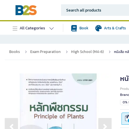
All Categories
Book
Arts & Crafts
Books
Exam Preparation
High School (M4-6)
หนังสือ หล
หน
Prod
Bran
0% i