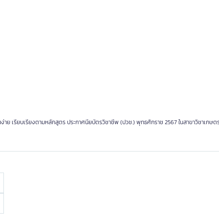
 อ่านง่าย เรียบเรียงตามหลักสูตร ประกาศนียบัตรวิชาชีพ (ปวช.) พุทธศักราช 2567 ในสาขาวิชาเกษ