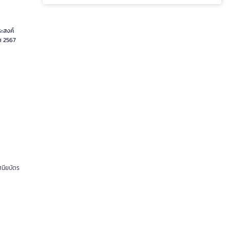
ระสงค์
ช 2567
ศนียบัตร