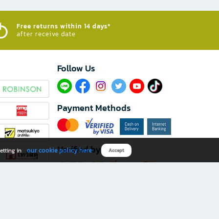
Free returns within 14 days*
after receive date
Follow Us​
Payment Methods
Verified by
our cookie policy here
etting in
Accept
Download B2S app