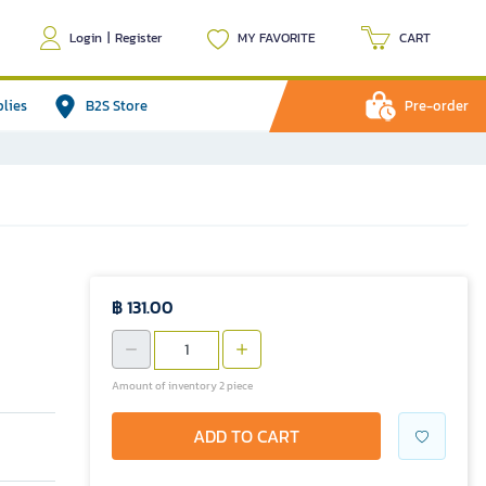
Login
|
Register
MY FAVORITE
CART
plies
B2S Store
Pre-order
฿ 131.00
Amount of inventory 2 piece
ADD TO CART