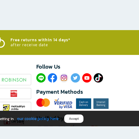
Free returns within 14 days*
after receive date
Follow Us​
Payment Methods
Verified by
our cookie policy here
etting in
Accept