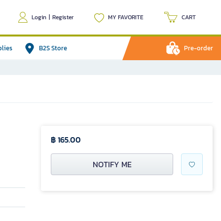
Login
|
Register
MY FAVORITE
CART
plies
B2S Store
Pre-order
฿ 165.00
NOTIFY ME