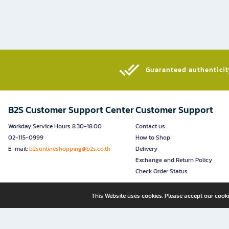
Guaranteed authenticity
B2S Customer Support Center
Customer Support
Workday Service Hours 8.30-18.00
Contact us
02-115-0999
How to Shop
E-mail:
b2sonlineshopping@b2s.co.th
Delivery
Exchange and Return Policy
Check Order Status
This Website uses cookies. Please accept our cooki