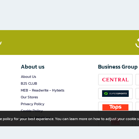
​
About us
Business Group
About Us
B2S CLUB
MEB - Readwrite - Hytexts
Our Stores
Privacy Policy
Cookie Policy
Investor Relations
e policy for your best experience. You can learn more on how to adjust your cookie s