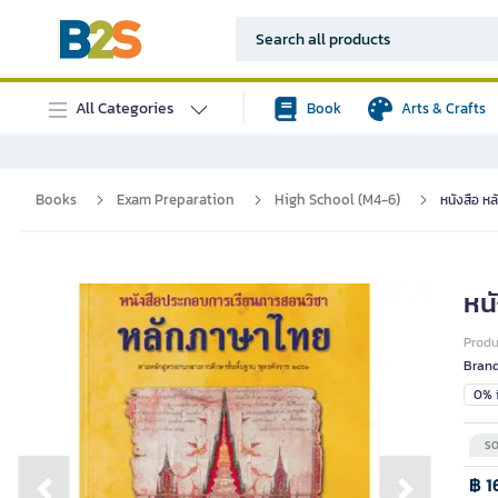
All Categories
Book
Arts & Crafts
Books
Exam Preparation
High School (M4-6)
หนังสือ หล
หน
Prod
Bran
0% i
SO
฿ 1