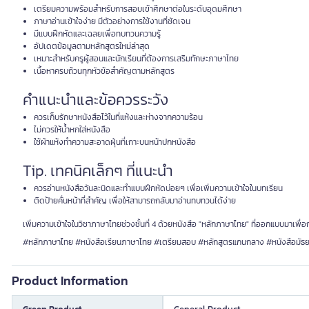
เตรียมความพร้อมสำหรับการสอบเข้าศึกษาต่อในระดับอุดมศึกษา
ภาษาอ่านเข้าใจง่าย มีตัวอย่างการใช้งานที่ชัดเจน
มีแบบฝึกหัดและเฉลยเพื่อทบทวนความรู้
อัปเดตข้อมูลตามหลักสูตรใหม่ล่าสุด
เหมาะสำหรับครูผู้สอนและนักเรียนที่ต้องการเสริมทักษะภาษาไทย
เนื้อหาครบถ้วนทุกหัวข้อสำคัญตามหลักสูตร
คำแนะนำและข้อควรระวัง
ควรเก็บรักษาหนังสือไว้ในที่แห้งและห่างจากความร้อน
ไม่ควรให้น้ำหกใส่หนังสือ
ใช้ผ้าแห้งทำความสะอาดฝุ่นที่เกาะบนหน้าปกหนังสือ
Tip. เทคนิคเล็กๆ ที่แนะนำ
ควรอ่านหนังสือวันละนิดและทำแบบฝึกหัดบ่อยๆ เพื่อเพิ่มความเข้าใจในบทเรียน
ติดป้ายคั่นหน้าที่สำคัญ เพื่อให้สามารถกลับมาอ่านทบทวนได้ง่าย
เพิ่มความเข้าใจในวิชาภาษาไทยช่วงชั้นที่ 4 ด้วยหนังสือ "หลักภาษาไทย" ที่ออกแบบมาเพื่
#หลักภาษาไทย #หนังสือเรียนภาษาไทย #เตรียมสอบ #หลักสูตรแกนกลาง #หนังสือมัธ
Product Information