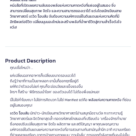
About this item
หนังสือที่เปิดเผยความลับของพลังแห่งความคาดหวังที่แฝงอยู่ในสมอง ซึ่ง
สามารถเปลี่ยนสุขภาพ จิตใจ และความสามารถของเราได้ แต่งโดยนักเขียนสาย
วิทยาศาสตร์ เดวิด ร็อบสัน จับต้องความมหัศจรรย์ในดินแดนแห่งความคิดที่มี
อิทธิพลต่อชีวิต เปลี่ยนมุมมองใหม่และสร้างพลังที่นำพาชีวิตสู่ความสำเร็จดังใจ
หวัง!
Product Description
คุณเชื่อไหมว่า …
แค่เปลี่ยนฉลากอาหารก็เปลี่ยนขนาดรอบเอวได้
ถึงรู้ว่ายาที่ทานเป็นยาหลอก ยานั้นก็ออกฤทธิ์อยู่ดี
แค่คิดว่าตัวเองไม่แก่ คุณก็จะอ่อนวัยและแข็งแรงขึ้น
ใครๆ ก็สร้าง ‘พิธีกรรมนำโชค’ ของตัวเองได้ ไม่ต้องพึ่งแม่หมอ!
นี่ไม่ใช่คำโฆษณา ไม่ใช่การคิดบวก ไม่ใช่ Manifest แต่คือ
พลังแห่งความคาดหวัง
ที่ซ่อน
อยู่ในสมองคุณ!
เดวิด ร็อบสัน
นักข่าว-นักเขียนสายวิทยาศาสตร์อ่านสนุกมือรางวัล กะเทาะความรู้
วิทยาศาสตร์และจิตวิทยาสุดล้ำ ถอดรหัสกลไกสมองที่เปรียบดัง ‘เครื่องจักรทำนาย’
ซึ่งคอยปรับเปลี่ยนสุขภาพ จิตใจ ผลิตภาพ และสติปัญญา พาคุณผจญความ
มหัศจรรย์ในดินแดนแห่งความคาดหวังที่อาจสวนทางกับสามัญสำนึก อาทิ ความเครียด
ที่ช่วยคลายเครียด อาการป่วยทางกายแบบ ‘ตามใจสั่ง’ การออกกำลังกายที่มองไม่เห็น