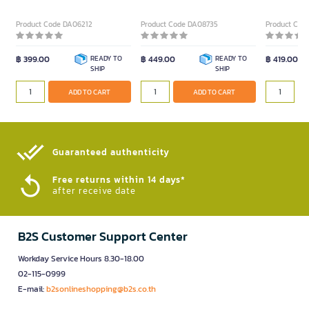
Product Code DA06212
Product Code DA08735
Product Cod
฿ 399.00
READY TO
฿ 449.00
READY TO
฿ 419.00
SHIP
SHIP
ADD TO CART
ADD TO CART
Guaranteed authenticity​
Free returns within 14 days*
after receive date
B2S Customer Support Center
Workday Service Hours 8.30-18.00
02-115-0999
E-mail:
b2sonlineshopping@b2s.co.th