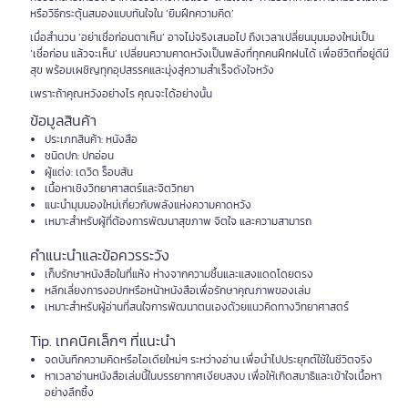
หรือวิธีกระตุ้นสมองแบบทันใจใน ‘ยิมฝึกความคิด’
เมื่อสำนวน ‘อย่าเชื่อก่อนตาเห็น’ อาจไม่จริงเสมอไป ถึงเวลาเปลี่ยนมุมมองใหม่เป็น
‘เชื่อก่อน แล้วจะเห็น’ เปลี่ยนความคาดหวังเป็นพลังที่ทุกคนฝึกฝนได้ เพื่อชีวิตที่อยู่ดีมี
สุข พร้อมเผชิญทุกอุปสรรคและมุ่งสู่ความสำเร็จดังใจหวัง
เพราะถ้าคุณหวังอย่างไร คุณจะได้อย่างนั้น
ข้อมูลสินค้า
ประเภทสินค้า: หนังสือ
ชนิดปก: ปกอ่อน
ผู้แต่ง: เดวิด ร็อบสัน
เนื้อหาเชิงวิทยาศาสตร์และจิตวิทยา
แนะนำมุมมองใหม่เกี่ยวกับพลังแห่งความคาดหวัง
เหมาะสำหรับผู้ที่ต้องการพัฒนาสุขภาพ จิตใจ และความสามารถ
คำแนะนำและข้อควรระวัง
เก็บรักษาหนังสือในที่แห้ง ห่างจากความชื้นและแสงแดดโดยตรง
หลีกเลี่ยงการงอปกหรือหน้าหนังสือเพื่อรักษาคุณภาพของเล่ม
เหมาะสำหรับผู้อ่านที่สนใจการพัฒนาตนเองด้วยแนวคิดทางวิทยาศาสตร์
Tip. เทคนิคเล็กๆ ที่แนะนำ
จดบันทึกความคิดหรือไอเดียใหม่ๆ ระหว่างอ่าน เพื่อนำไปประยุกต์ใช้ในชีวิตจริง
หาเวลาอ่านหนังสือเล่มนี้ในบรรยากาศเงียบสงบ เพื่อให้เกิดสมาธิและเข้าใจเนื้อหา
อย่างลึกซึ้ง