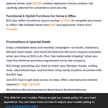
external drives, and
GEEZER
wireless keyboard-mouse combos—all
carefully selected for convenience and security.
Functional & Stylish Furniture for Home & Office
B2S also offers functional, space-saving
furniture
to complete your home
or office—like foldable desks from
ONE
and ergonomic chairs from
Furradec
Promotions & Special Deals
Enjoy unbeatable deals and monthly campaigns—on books, stationery,
lifestyle must-haves, and more! Get exclusive discount coupons and perks
when you shop on B2S.co.th. Plus, free nationwide shipping* when you
meet the minimum purchase requirement set by the company.
B2S brings everything you need to match your lifestyle—books, writing
tools, educational toys, and furniture. Shop easily anytime, anywhere with
the B2S App.
Join B2S Club to get early access to news, offers, and exclusive member
Sign up now!
rewards! 👉
#bookstore #bookshopnearme #pencilcase #onlinestationery
#buybooksonline #b2sstationery #onlineshopbooks #B2S
This Website uses cookies. Please accept our cookie policy for your best
#stationerynearme
experience. You can learn more on how to adjust your cookie setting in
*Terms and conditions apply as specified by the company.
our cookie policy here