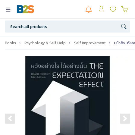
Books
Psychology & Self Help
Self Improvement
หนังสือ หวังอย
Previous slide
Ne