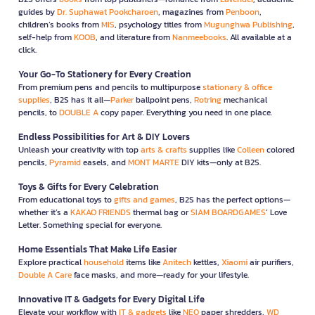
guides by
Dr. Suphawat Pookcharoen
, magazines from
Penboon
,
children’s books from
MIS
, psychology titles from
Mugunghwa Publishing
,
self-help from
KOOB
, and literature from
Nanmeebooks
. All available at a
click.
Your Go-To Stationery for Every Creation
From premium pens and pencils to multipurpose
stationary & office
supplies
, B2S has it all—
Parker
ballpoint pens,
Rotring
mechanical
pencils, to
DOUBLE A
copy paper. Everything you need in one place.
Endless Possibilities for Art & DIY Lovers
Unleash your creativity with top
arts & crafts
supplies like
Colleen
colored
pencils,
Pyramid
easels, and
MONT MARTE
DIY kits—only at B2S.
Toys & Gifts for Every Celebration
From educational toys to
gifts and games
, B2S has the perfect options—
whether it’s a
KAKAO FRIENDS
thermal bag or
SIAM BOARDGAMES
’ Love
Letter. Something special for everyone.
Home Essentials That Make Life Easier
Explore practical
household
items like
Anitech
kettles,
Xiaomi
air purifiers,
Double A Care
face masks, and more—ready for your lifestyle.
Innovative IT & Gadgets for Every Digital Life
Elevate your workflow with
IT & gadgets
like
NEO
paper shredders,
WD