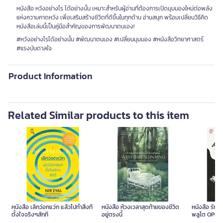
หนังสือ หวังอย่างไร ได้อย่างนั้น เหมาะสำหรับผู้อ่านที่ต้องการเปิดมุมมองใหม่ต่อพลัง
แห่งความคาดหวัง เพื่อเสริมสร้างชีวิตที่ดีขึ้นในทุกด้าน อ่านสนุก พร้อมเปลี่ยนวิธีคิด
หนังสือเล่มนี้เป็นคู่มือสำคัญของการพัฒนาตนเอง!
#หวังอย่างไรได้อย่างนั้น #พัฒนาตนเอง #เปลี่ยนมุมมอง #หนังสือวิทยาศาสตร์
#แรงบันดาลใจ
Product Information
Related Similar products to this item
หนังสือ เลิกว่อกแว่ก แล้วไปทำสิ่งที่
หนังสือ ห้วงเวลาสุดท้ายของชีวิต
หนังสือ รักต
ตั้งใจจริงๆสักที
อยู่ตรงนี้
พลูโต OPEN
Podcast 2 ภา