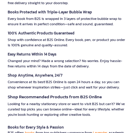
free delivery straight to your doorstep.
Books Protected with Triple-Layer Bubble Wrap
Every book from B2S is wrapped in 3 layers of protective bubble wrap to
ensure it arrives in perfect condition—safe and sound, guaranteed.
100% Authentic Products Guaranteed
Shop with confidence at B2S Online. Every book, pen, or product you order
is 100% genuine and quality-assured.
Easy Returns Within 14 Days
Changed your mind? Made a wrong selection? No worries. Enjoy hassle-
free returns within 14 days from the date of delivery.
Shop Anytime, Anywhere, 24/7
Convenience at its best! B2S Online is open 24 hours a day, so you can
shop whenever inspiration strikes—just click and wait for your delivery.
Shop Recommended Products from B2S Online
Looking for a nearby stationery store or want to visit B2S but can't? We’ve
curated top picks you can browse online—ideal for every lifestyle, whether
you're book hunting or exploring other creative tools.
Books for Every Style & Passion
B2S offers
books
from top publishers—romance from
Lavender
, academic