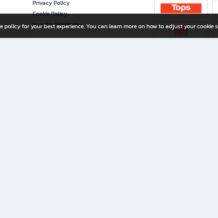
Privacy Policy
Cookie Policy
Investor Relations
e policy for your best experience. You can learn more on how to adjust your cookie s
ny Limited
iration for All Ages
riters, and creators alike.
home with a wide variety of books and high-quality stationery, along with exclusive d
 premium books and stationery 24/7—with monthly promotions and exclusive member pe