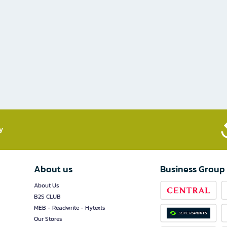
​
About us
Business Group
About Us
B2S CLUB
MEB - Readwrite - Hytexts
Our Stores