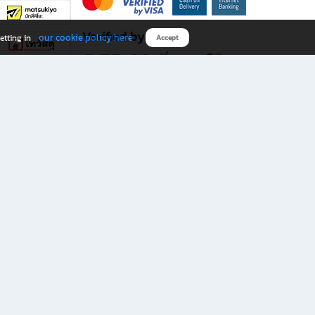
Verified by
our cookie policy here
etting in
Accept
Download B2S app
eals you don’t want to miss!
rks.