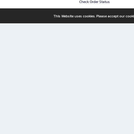
Check Order Status
This Website uses cookies. Please accept our cooki
B2S, a business unit of Central Retail Corporation Public Compa
B2S Online: Your Destination for Books, Stationery, and Insp
B2S Online is your all-in-one bookstore and stationery shop, perfect for readers, w
It’s like having a "bookstore near me" right at your fingertips—shop easily from 
Why B2S Online Is the Shopping Destination You Shouldn’t Miss
Whether you're a student, professional, or lifelong learner, B2S lets you shop