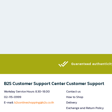
Guaranteed authenticity
B2S Customer Support Center
Customer Support
Workday Service Hours 8.30-18.00
Contact us
02-115-0999
How to Shop
E-mail:
b2sonlineshopping@b2s.co.th
Delivery
Exchange and Return Policy