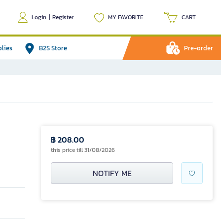
Login
|
Register
MY FAVORITE
CART
plies
B2S Store
Pre-order
฿ 208.00
this price till 31/08/2026
NOTIFY ME