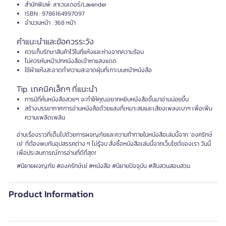
สำนักพิมพ์: ลาเวนเดอร์/Lavender
ISBN : 9786164997097
จำนวนหน้า : 368 หน้า
คำแนะนำและข้อควรระวัง
ควรเก็บรักษาสินค้าไว้ในที่แห้งและห่างจากความร้อน
ไม่ควรหันหน้าปกหนังสือเข้าหาแสงแดด
ใช้ผ้าแห้งสะอาดทำความสะอาดฝุ่นที่เกาะบนหน้าหนังสือ
Tip. เทคนิคเล็กๆ ที่แนะนำ
การมีที่คั่นหนังสือสวยๆ จะทำให้คุณอยากหยิบหนังสือขึ้นมาอ่านบ่อยขึ้น
สร้างบรรยากาศการอ่านหนังสือด้วยแสงที่เหมาะสมและเสียงเพลงเบาๆ เพื่อเพิ่ม
ความเพลิดเพลิน
อ่านเรื่องราวที่เต็มไปด้วยการผจญภัยและความท้าทายในหนังสือเล่มนี้จาก ‘องครักษ์
เย่’ ที่ต้องพบกับอุปสรรคต่าง ๆ ไม่รู้จบ สั่งซื้อหนังสือเล่มนี้จากเว็บไซต์ของเรา วันนี้
เพื่อประสบการณ์การอ่านที่ดีที่สุด!
#นิยายผจญภัย #องครักษ์เย่ #หนังสือ #นิยายปัจจุบัน #สืบสวนสอบสวน
Product Information