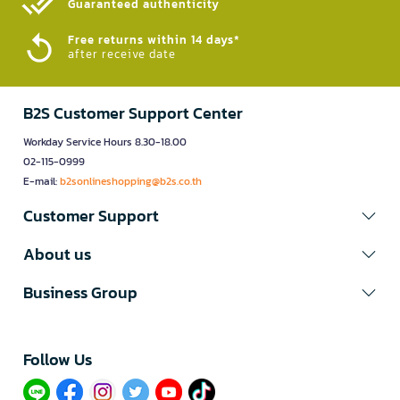
Guaranteed authenticity​
Free returns within 14 days*
after receive date
B2S Customer Support Center
Workday Service Hours 8.30-18.00
02-115-0999
E-mail:
b2sonlineshopping@b2s.co.th
Customer Support
About us
Business Group
Follow Us​