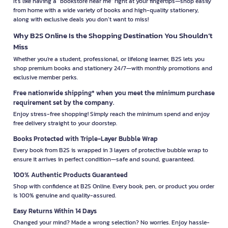
It’s like having a "bookstore near me" right at your fingertips—shop easily
from home with a wide variety of books and high-quality stationery,
along with exclusive deals you don’t want to miss!
Why B2S Online Is the Shopping Destination You Shouldn’t
Miss
Whether you're a student, professional, or lifelong learner, B2S lets you
shop premium books and stationery 24/7—with monthly promotions and
exclusive member perks.
Free nationwide shipping* when you meet the minimum purchase
requirement set by the company.
Enjoy stress-free shopping! Simply reach the minimum spend and enjoy
free delivery straight to your doorstep.
Books Protected with Triple-Layer Bubble Wrap
Every book from B2S is wrapped in 3 layers of protective bubble wrap to
ensure it arrives in perfect condition—safe and sound, guaranteed.
100% Authentic Products Guaranteed
Shop with confidence at B2S Online. Every book, pen, or product you order
is 100% genuine and quality-assured.
Easy Returns Within 14 Days
Changed your mind? Made a wrong selection? No worries. Enjoy hassle-