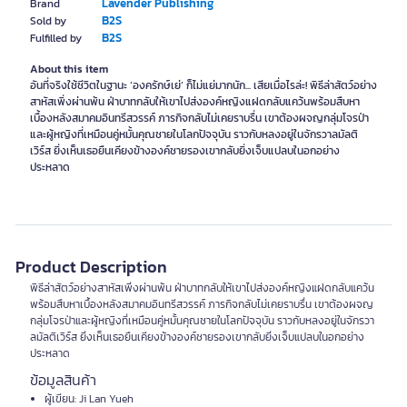
Lavender Publishing
Brand
B2S
Sold by
B2S
Fulfilled by
About this item
อันที่จริงใช้ชีวิตในฐานะ ‘องครักษ์เย่’ ก็ไม่แย่มากนัก... เสียเมื่อไรล่ะ! พิธีล่าสัตว์อย่าง
สาหัสเพิ่งผ่านพ้น ฝ่าบาทกลับให้เขาไปส่งองค์หญิงแฝดกลับแคว้นพร้อมสืบหา
เบื้องหลังสมาคมอินทรีสวรรค์ ภารกิจกลับไม่เคยราบรื่น เขาต้องผจญกลุ่มโจรป่า
และผู้หญิงที่เหมือนคู่หมั้นคุณชายในโลกปัจจุบัน ราวกับหลงอยู่ในจักรวาลมัลติ
เวิร์ส ยิ่งเห็นเธอยืนเคียงข้างองค์ชายรองเขากลับยิ่งเจ็บแปลบในอกอย่าง
ประหลาด
Product Description
พิธีล่าสัตว์อย่างสาหัสเพิ่งผ่านพ้น ฝ่าบาทกลับให้เขาไปส่งองค์หญิงแฝดกลับแคว้น
พร้อมสืบหาเบื้องหลังสมาคมอินทรีสวรรค์ ภารกิจกลับไม่เคยราบรื่น เขาต้องผจญ
กลุ่มโจรป่าและผู้หญิงที่เหมือนคู่หมั้นคุณชายในโลกปัจจุบัน ราวกับหลงอยู่ในจักรวา
ลมัลติเวิร์ส ยิ่งเห็นเธอยืนเคียงข้างองค์ชายรองเขากลับยิ่งเจ็บแปลบในอกอย่าง
ประหลาด
ข้อมูลสินค้า
ผู้เขียน: Ji Lan Yueh