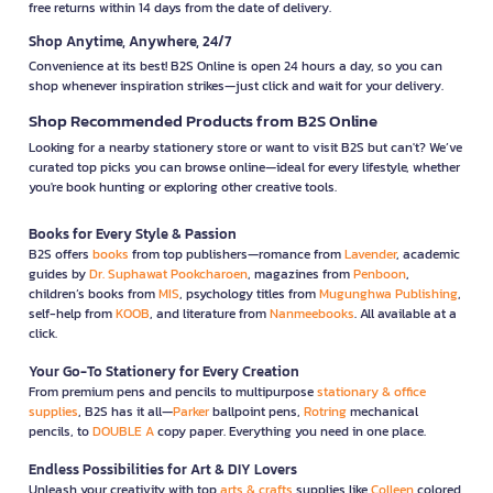
free returns within 14 days from the date of delivery.
Shop Anytime, Anywhere, 24/7
Convenience at its best! B2S Online is open 24 hours a day, so you can
shop whenever inspiration strikes—just click and wait for your delivery.
Shop Recommended Products from B2S Online
Looking for a nearby stationery store or want to visit B2S but can't? We’ve
curated top picks you can browse online—ideal for every lifestyle, whether
you're book hunting or exploring other creative tools.
Books for Every Style & Passion
B2S offers
books
from top publishers—romance from
Lavender
, academic
guides by
Dr. Suphawat Pookcharoen
, magazines from
Penboon
,
children’s books from
MIS
, psychology titles from
Mugunghwa Publishing
,
self-help from
KOOB
, and literature from
Nanmeebooks
. All available at a
click.
Your Go-To Stationery for Every Creation
From premium pens and pencils to multipurpose
stationary & office
supplies
, B2S has it all—
Parker
ballpoint pens,
Rotring
mechanical
pencils, to
DOUBLE A
copy paper. Everything you need in one place.
Endless Possibilities for Art & DIY Lovers
Unleash your creativity with top
arts & crafts
supplies like
Colleen
colored