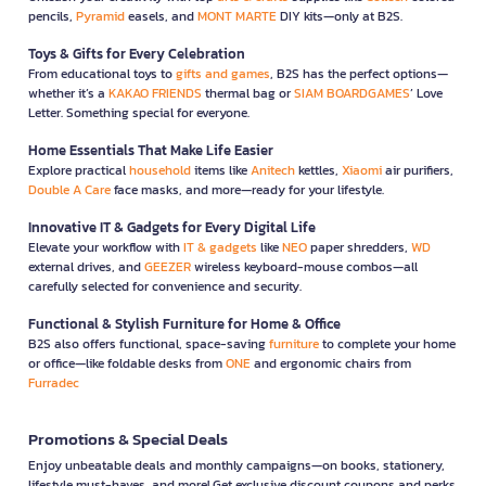
pencils,
Pyramid
easels, and
MONT MARTE
DIY kits—only at B2S.
Toys & Gifts for Every Celebration
From educational toys to
gifts and games
, B2S has the perfect options—
whether it’s a
KAKAO FRIENDS
thermal bag or
SIAM BOARDGAMES
’ Love
Letter. Something special for everyone.
Home Essentials That Make Life Easier
Explore practical
household
items like
Anitech
kettles,
Xiaomi
air purifiers,
Double A Care
face masks, and more—ready for your lifestyle.
Innovative IT & Gadgets for Every Digital Life
Elevate your workflow with
IT & gadgets
like
NEO
paper shredders,
WD
external drives, and
GEEZER
wireless keyboard-mouse combos—all
carefully selected for convenience and security.
Functional & Stylish Furniture for Home & Office
B2S also offers functional, space-saving
furniture
to complete your home
or office—like foldable desks from
ONE
and ergonomic chairs from
Furradec
Promotions & Special Deals
Enjoy unbeatable deals and monthly campaigns—on books, stationery,
lifestyle must-haves, and more! Get exclusive discount coupons and perks