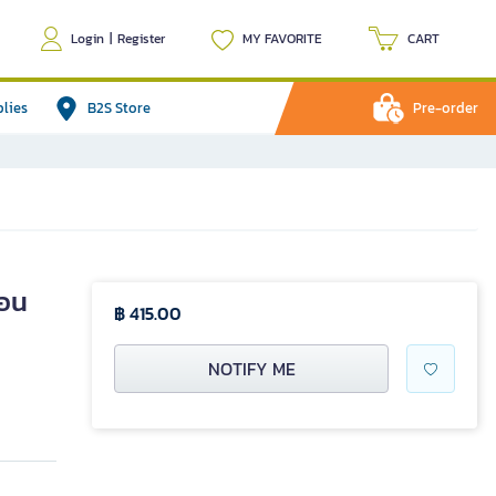
Login
|
Register
MY FAVORITE
CART
plies
B2S Store
Pre-order
่อน
฿ 415.00
NOTIFY ME