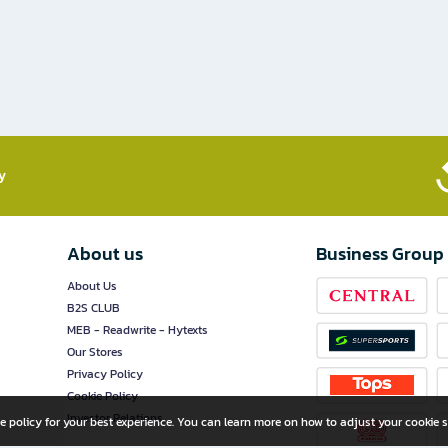
​
About us
Business Group
About Us
B2S CLUB
MEB - Readwrite - Hytexts
Our Stores
Privacy Policy
Cookie Policy
Investor Relations
e policy for your best experience. You can learn more on how to adjust your cookie s