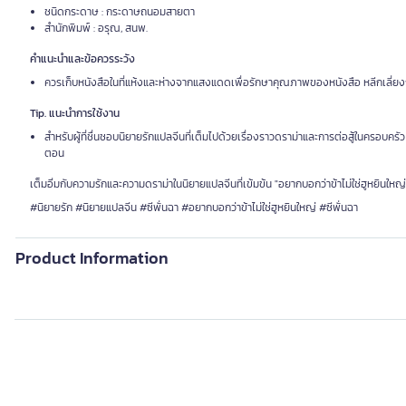
ชนิดกระดาษ : กระดาษถนอมสายตา
สำนักพิมพ์ : อรุณ, สนพ.
คำแนะนำและข้อควรระวัง
ควรเก็บหนังสือในที่แห้งและห่างจากแสงแดดเพื่อรักษาคุณภาพของหนังสือ หลีกเลี่ยงก
Tip. แนะนำการใช้งาน
สำหรับผู้ที่ชื่นชอบนิยายรักแปลจีนที่เต็มไปด้วยเรื่องราวดราม่าและการต่อสู้ในครอบครัว
ตอน
เต็มอิ่มกับความรักและความดราม่าในนิยายแปลจีนที่เข้มข้น "อยากบอกว่าข้าไม่ใช่ฮูหยินใหญ่
#นิยายรัก #นิยายแปลจีน #ซีพั่นฉา #อยากบอกว่าข้าไม่ใช่ฮูหยินใหญ่ #ซีพั่นฉา
Product Information