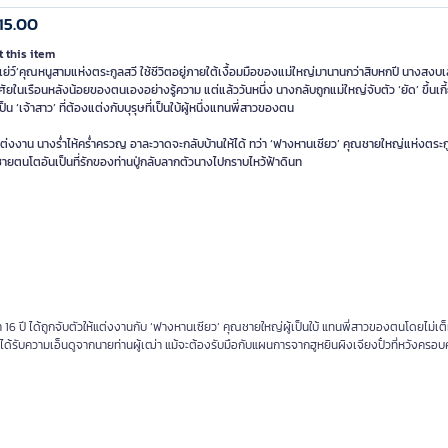
15.00
 this item
๋งเย่ว์’คุณหนูสามแห่งตระกูลสวี ใช้ชีวิตอยู่ภายใต้เงื้อมมือของแม่ใหญ่มานานกว่าสิบหกปี นางสงบเ
ศัยในเรือนหลังน้อยของตนเองอย่างรู้ความ แต่แล้ววันหนึ่ง นางกลับถูกแม่ใหญ่จับตัว ‘ยัด’ ขึ้นเกี
็น ‘เจ้าสาว’ ที่ต้องแต่งกับบุรุษที่เป็นใบ้ผู้หนึ่งแทนพี่สาวของตน
แต่งงาน นางร่ำไห้คร่ำครวญ อาละวาดจะกลับบ้านให้ได้ ทว่า ‘ฟางหานเซียว’ คุณชายใหญ่แห่งตระ
ายตนโตอันเป็นที่รักของท่านปู่กลับลากตัวนางไปกราบไหว้ฟ้าดินท
่า 16 ปี ได้ถูกจับตัวให้แต่งงานกับ ‘ฟางหานเซียว’ คุณชายใหญ่ผู้เป็นใบ้ แทนพี่สาวของตนโดยไม่เต็
ได้รับความเอ็นดูจากนายท่านผู้เฒ่า แม้จะต้องรับมือกับแผนการจากฮูหยินผิงเจียงปั๋วที่หวังครอ