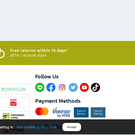
Free returns within 14 days*
after receive date
Follow Us​
Payment Methods
Verified by
our cookie policy here
etting in
Accept