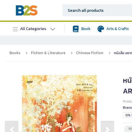
All Categories
Book
Arts & Crafts
Books
Fiction & Literature
Chinese Fiction
หนังสือ อยา
หนั
AR
Prod
Bran
0% i
SO