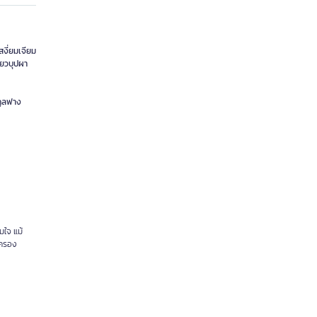
สงี่ยมเจียม
้ยวบุปผา
กูลฟาง
มใจ แม้
บครอง