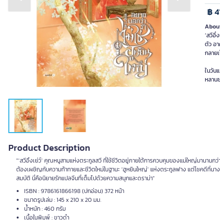
Previous slide
Next slide
฿ 4
About
‘สวีอิ
ตัว อา
กลายเป
ในวัน
หลานช
Product Description
"‘สวีอิ๋งเย่ว์’ คุณหนูสามแห่งตระกูลสวี ที่ใช้ชีวิตอยู่ภายใต้การควบคุมของแม่ใหญ่มานานกว
ต้องเผชิญกับความท้าทายและชีวิตใหม่ในฐานะ ‘ฮูหยินใหญ่’ แห่งตระกูลฟาง แต่โชคดีที่นาง
สมบัติ นี่คือนิยายรักแปลจีนที่เต็มไปด้วยความสนุกและดราม่า"
ISBN : 9786161866198 (ปกอ่อน) 372 หน้า
ขนาดรูปเล่ม : 145 x 210 x 20 มม.
น้ำหนัก : 460 กรัม
เนื้อในพิมพ์ : ขาวดำ