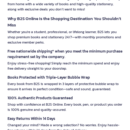
from home with a wide variety of books and high-quality stationery,
along with exclusive deals you don’t want to miss!
Why B2S Online Is the Shopping Destination You Shouldn’t
Miss
Whether you're a student, professional, or lifelong learner, B2S lets you
shop premium books and stationery 24/7—with monthly promotions and
exclusive member perks.
Free nationwide shipping* when you meet the minimum purchase
requirement set by the company.
Enjoy stress-free shopping! Simply reach the minimum spend and enjoy
free delivery straight to your doorstep.
Books Protected with Triple-Layer Bubble Wrap
Every book from B2S is wrapped in 3 layers of protective bubble wrap to
ensure it arrives in perfect condition—safe and sound, guaranteed.
100% Authentic Products Guaranteed
Shop with confidence at B2S Online. Every book, pen, or product you order
is 100% genuine and quality-assured.
Easy Returns Within 14 Days
Changed your mind? Made a wrong selection? No worries. Enjoy hassle-