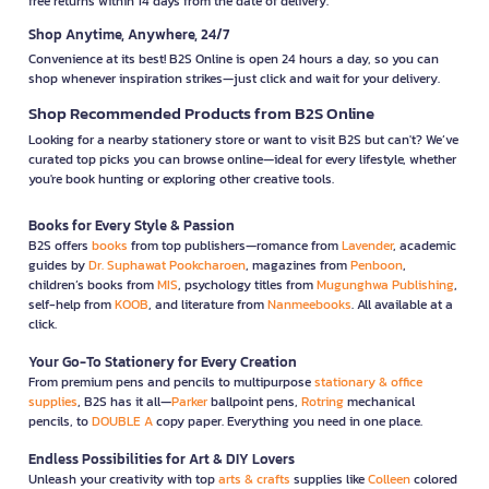
free returns within 14 days from the date of delivery.
Shop Anytime, Anywhere, 24/7
Convenience at its best! B2S Online is open 24 hours a day, so you can
shop whenever inspiration strikes—just click and wait for your delivery.
Shop Recommended Products from B2S Online
Looking for a nearby stationery store or want to visit B2S but can't? We’ve
curated top picks you can browse online—ideal for every lifestyle, whether
you're book hunting or exploring other creative tools.
Books for Every Style & Passion
B2S offers
books
from top publishers—romance from
Lavender
, academic
guides by
Dr. Suphawat Pookcharoen
, magazines from
Penboon
,
children’s books from
MIS
, psychology titles from
Mugunghwa Publishing
,
self-help from
KOOB
, and literature from
Nanmeebooks
. All available at a
click.
Your Go-To Stationery for Every Creation
From premium pens and pencils to multipurpose
stationary & office
supplies
, B2S has it all—
Parker
ballpoint pens,
Rotring
mechanical
pencils, to
DOUBLE A
copy paper. Everything you need in one place.
Endless Possibilities for Art & DIY Lovers
Unleash your creativity with top
arts & crafts
supplies like
Colleen
colored