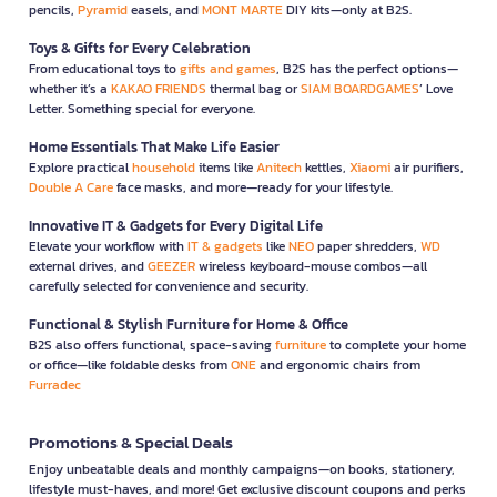
pencils,
Pyramid
easels, and
MONT MARTE
DIY kits—only at B2S.
Toys & Gifts for Every Celebration
From educational toys to
gifts and games
, B2S has the perfect options—
whether it’s a
KAKAO FRIENDS
thermal bag or
SIAM BOARDGAMES
’ Love
Letter. Something special for everyone.
Home Essentials That Make Life Easier
Explore practical
household
items like
Anitech
kettles,
Xiaomi
air purifiers,
Double A Care
face masks, and more—ready for your lifestyle.
Innovative IT & Gadgets for Every Digital Life
Elevate your workflow with
IT & gadgets
like
NEO
paper shredders,
WD
external drives, and
GEEZER
wireless keyboard-mouse combos—all
carefully selected for convenience and security.
Functional & Stylish Furniture for Home & Office
B2S also offers functional, space-saving
furniture
to complete your home
or office—like foldable desks from
ONE
and ergonomic chairs from
Furradec
Promotions & Special Deals
Enjoy unbeatable deals and monthly campaigns—on books, stationery,
lifestyle must-haves, and more! Get exclusive discount coupons and perks