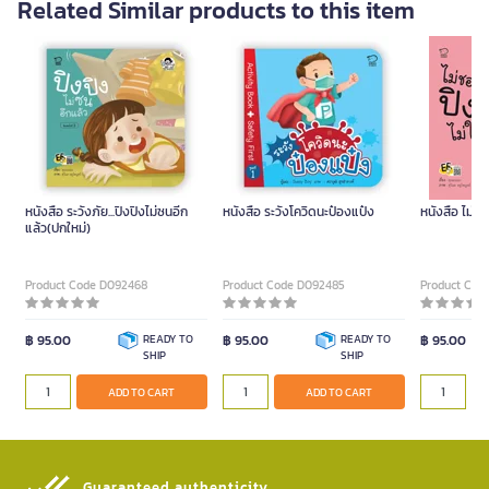
Related Similar products to this item
หนังสือ ระวังภัย...ปิงปิงไม่ซนอีก
หนังสือ ระวังโควิดนะป๋องแป๋ง
หนังสือ ไม่ชอ
แล้ว(ปกใหม่)
Product Code D092468
Product Code D092485
Product Cod
฿ 95.00
READY TO
฿ 95.00
READY TO
฿ 95.00
SHIP
SHIP
ADD TO CART
ADD TO CART
Guaranteed authenticity​