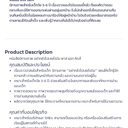
About this item
นิทานภาพสำหรับเด็กวัย 3-6 ปี เรื่องราวของโรบินจอมขี้กลัว ที่ชอบคิดว่าตอน
กลางคืนจะมีปีศาจออกมาเพ่นพ่านอยู่นอกบ้าน จึงไม่กล้าออกไปไหนตอนกลางคืน
จนคืนหนึ่งมีไดโนน้อยหลงทางมาร้องไห้อยู่หน้าบ้าน โรบินจึงช่วยเหลืออาสาออกไป
Product Description
หนังสือนิทานภาพ อย่ากลัวไปเลยโรบิน พาส แอท คิดส์
คุณสมบัติและประโยชน์:
เรื่องราวน่าสนใจสำหรับเด็ก: นิทานภาพ ""อย่ากลัวไปเลยโรบิน"" สอนให้เด็กรู้จัก
ความกล้า การเผชิญหน้ากับความกลัว และความเมตตาต่อผู้อื่น
เหมาะสำหรับเด็กวัย 3-6 ปี: ช่วยเสริมสร้างจินตนาการและพัฒนาทักษะการอ่าน
ของเด็ก
ภาพวาดสวยงาม: ภาพวาดคุณภาพสูงที่ช่วยดึงดูดความสนใจของเด็ก และทำให้
การอ่านสนุกสนานยิ่งขึ้น
ผลิตจากวัสดุคุณภาพ: ใช้กระดาษที่หนาและทนทาน เหมาะสำหรับการใช้งานยาวนาน
คุณค่าที่มอบให้ธุรกิจ:
เหมาะสำหรับบริษัทและ SMEs: สามารถเป็นของขวัญ หรือเครื่องมือเสริมสร้างการ
เรียนรู้ในสถานที่ทำงานได้