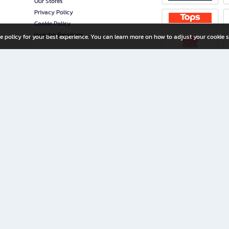
Our Stores
Privacy Policy
Cookie Policy
Investor Relations
e policy for your best experience. You can learn more on how to adjust your cookie s
ny Limited
iration for All Ages
riters, and creators alike.
home with a wide variety of books and high-quality stationery, along with exclusive d
 premium books and stationery 24/7—with monthly promotions and exclusive member pe