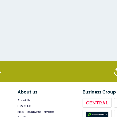
​
About us
Business Group
About Us
B2S CLUB
MEB - Readwrite - Hytexts