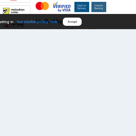
Verified by
our cookie policy here
etting in
Accept
Download B2S app
eals you don’t want to miss!
rks.