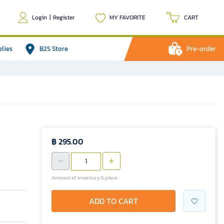
Login
|
Register
MY FAVORITE
CART
plies
B2S Store
Pre-order
฿ 295.00
Amount of inventory 6 piece
ADD TO CART