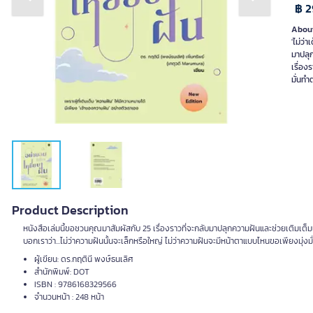
Previous slide
Next slide
฿ 2
About
'ไม่ว่
มาปลุ
เรื่อง
มั่นทำ
Product Description
หนังสือเล่มนี้ขอชวนคุณมาสัมผัสกับ 25 เรื่องราวที่จะกลับมาปลุกความฝันและช่วยเติมเต็มแ
บอกเราว่า...ไม่ว่าความฝันนั้นจะเล็กหรือใหญ่ ไม่ว่าความฝันจะมีหน้าตาแบบไหนขอเพียงมุ่ง
ผู้เขียน: ดร.กฤตินี พงษ์ธนเลิศ
สำนักพิมพ์: DOT
ISBN : 9786168329566
จำนวนหน้า : 248 หน้า