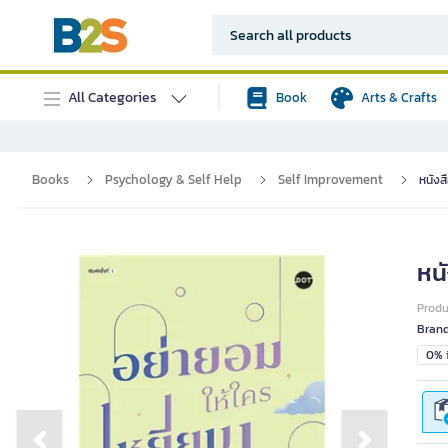
All Categories
Book
Arts & Crafts
Books
Psychology & Self Help
Self Improvement
หนังส
หน
Prod
Bran
0% i