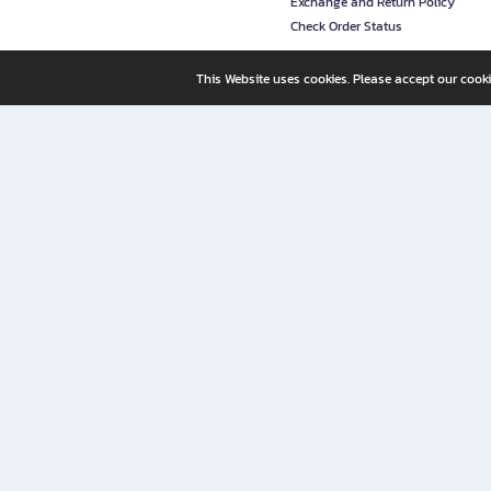
Exchange and Return Policy
Check Order Status
This Website uses cookies. Please accept our cooki
B2S, a business unit of Central Retail Corporation Public Compa
B2S Online: Your Destination for Books, Stationery, and Insp
B2S Online is your all-in-one bookstore and stationery shop, perfect for readers, w
It’s like having a "bookstore near me" right at your fingertips—shop easily from 
Why B2S Online Is the Shopping Destination You Shouldn’t Miss
Whether you're a student, professional, or lifelong learner, B2S lets you shop