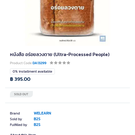
หนังสือ อร่อยลวงตาย (Ultra-Processed People)
Product Code
DA13299
0% installment available
฿ 395.00
SOLD OUT
WELEARN
Brand
B2S
Sold by
B2S
Fulfilled by