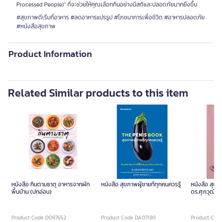
Processed People)" ที่จะช่วยให้คุณเลือกกินอย่างมีสติและปลอดภัยมากยิ่งขึ้น
#สุขภาพดีเริ่มที่อาหาร #ลดอาหารแปรรูป #โภชนาการเพื่อชีวิต #อาหารปลอดภัย
#หนังสือสุขภาพ
Product Information
Related Similar products to this item
หนังสือ กินตามธาตุ อาหารจากผัก
หนังสือ สุขภาพผู้ชายที่ทุกคนควรรู้
หนังสือ สุข
พื้นบ้าน (ปกอ่อน)
ดร.ศุภวุฒิ สา
OPENBOOK
Product Code D097652
Product Code DA07189
Product Cod