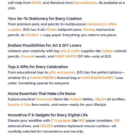
self-help from
KOOB
, and literature from
Nanmeebooks
. All available at a
click.
Your Go-To Stationery for Every Creation
From premium pens and pencils to multipurpose
stationary & office
supplies
, B2S has it all—
Parker
ballpoint pens,
Rotring
mechanical
pencils, to
DOUBLE A
copy paper. Everything you need in one place.
Endless Possibilities for Art & DIY Lovers
Unleash your creativity with top
arts & crafts
supplies like
Colleen
colored
pencils,
Pyramid
easels, and
MONT MARTE
DIY kits—only at B2S.
Toys & Gifts for Every Celebration
From educational toys to
gifts and games
, B2S has the perfect options—
whether it’s a
KAKAO FRIENDS
thermal bag or
SIAM BOARDGAMES
’ Love
Letter. Something special for everyone.
Home Essentials That Make Life Easier
Explore practical
household
items like
Anitech
kettles,
Xiaomi
air purifiers,
Double A Care
face masks, and more—ready for your lifestyle.
Innovative IT & Gadgets for Every Digital Life
Elevate your workflow with
IT & gadgets
like
NEO
paper shredders,
WD
external drives, and
GEEZER
wireless keyboard-mouse combos—all
carefully selected for convenience and security.