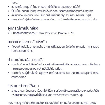
food)
วิเคราะห์สาเหตุว่าทำไมอาหารเหล่านี้ทำให้เราติดและหยุดกินไม่ได้
ชี้ให้เห็นผลกระทบต่อสุขภาพและสิ่งแวดล้อมจากการบริโภคอาหารแปรรูปสูง
ให้แนวทางป้องกันตนเองไม่ให้ตกเป็นเหยื่อของอุตสาหกรรมอาหารแปรรูป
เหมาะสำหรับผู้อ่านที่ใส่ใจสุขภาพและต้องการเข้าใจภัยเงียบจากอาหารประจำวัน
อุปกรณ์ภายในกล่อง
หนังสือ อร่อยลวงตาย (Ultra-Processed People) 1 เล่ม
หมายเหตุและการรับประกัน
สีของปกหนังสืออาจแตกต่างจากภาพที่แสดงบนเว็บไซต์ตามการตั้งค่าการแสดง
ผลของแต่ละหน้าจอ
คำแนะนำและข้อควรระวัง
ควรเก็บรักษาหนังสือในที่แห้งและหลีกเลี่ยงการสัมผัสแสงแดดโดยตรง เพื่อรักษา
คุณภาพของกระดาษและปกหนังสือให้นานที่สุด
เหมาะสำหรับผู้ที่สนใจเรื่องสุขภาพ การโภชนาการ และผลกระทบของอุตสาหกรรม
อาหารต่อโลก
Tip. แนะนำการใช้งาน
อ่านอย่างละเอียดและนำข้อมูลไปใช้ในการปรับพฤติกรรมการเลือกอาหารประจำวัน
เพื่อเสริมสร้างสุขภาพที่แข็งแรงและลดการพึ่งพาอาหารแปรรูปสูง
สร้างความรู้เท่าทันกับภัยเงียบในชีวิตประจำวันด้วยหนังสือ "อร่อยลวงตาย (Ultra-