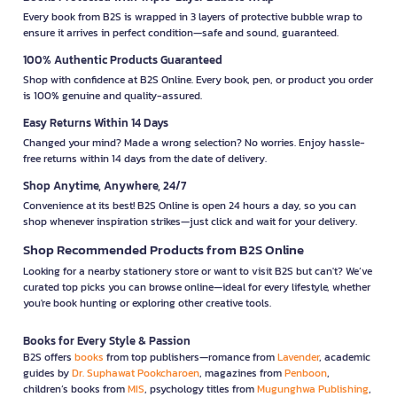
Every book from B2S is wrapped in 3 layers of protective bubble wrap to
ensure it arrives in perfect condition—safe and sound, guaranteed.
100% Authentic Products Guaranteed
Shop with confidence at B2S Online. Every book, pen, or product you order
is 100% genuine and quality-assured.
Easy Returns Within 14 Days
Changed your mind? Made a wrong selection? No worries. Enjoy hassle-
free returns within 14 days from the date of delivery.
Shop Anytime, Anywhere, 24/7
Convenience at its best! B2S Online is open 24 hours a day, so you can
shop whenever inspiration strikes—just click and wait for your delivery.
Shop Recommended Products from B2S Online
Looking for a nearby stationery store or want to visit B2S but can't? We’ve
curated top picks you can browse online—ideal for every lifestyle, whether
you're book hunting or exploring other creative tools.
Books for Every Style & Passion
B2S offers
books
from top publishers—romance from
Lavender
, academic
guides by
Dr. Suphawat Pookcharoen
, magazines from
Penboon
,
children’s books from
MIS
, psychology titles from
Mugunghwa Publishing
,