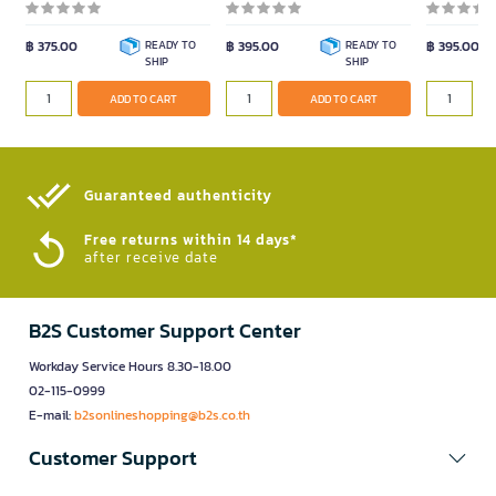
฿ 375.00
READY TO
฿ 395.00
READY TO
฿ 395.00
SHIP
SHIP
ADD TO CART
ADD TO CART
Guaranteed authenticity​
Free returns within 14 days*
after receive date
B2S Customer Support Center
Workday Service Hours 8.30-18.00
02-115-0999
E-mail:
b2sonlineshopping@b2s.co.th
Customer Support