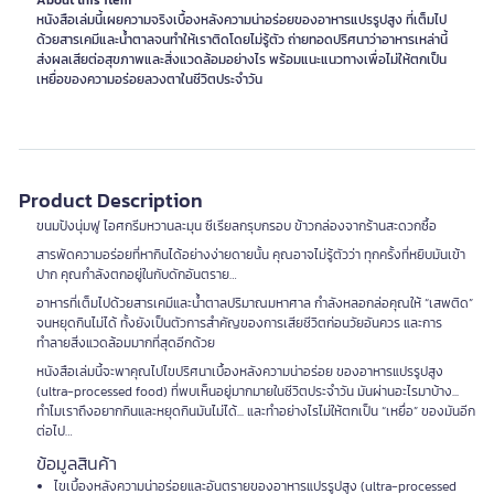
About this item
หนังสือเล่มนี้เผยความจริงเบื้องหลังความน่าอร่อยของอาหารแปรรูปสูง ที่เต็มไป
ด้วยสารเคมีและน้ำตาลจนทำให้เราติดโดยไม่รู้ตัว ถ่ายทอดปริศนาว่าอาหารเหล่านี้
ส่งผลเสียต่อสุขภาพและสิ่งแวดล้อมอย่างไร พร้อมแนะแนวทางเพื่อไม่ให้ตกเป็น
เหยื่อของความอร่อยลวงตาในชีวิตประจำวัน
Product Description
ขนมปังนุ่มฟู ไอศกรีมหวานละมุน ซีเรียลกรุบกรอบ ข้าวกล่องจากร้านสะดวกซื้อ
สารพัดความอร่อยที่หากินได้อย่างง่ายดายนั้น คุณอาจไม่รู้ตัวว่า ทุกครั้งที่หยิบมันเข้า
ปาก คุณกำลังตกอยู่ในกับดักอันตราย…
อาหารที่เต็มไปด้วยสารเคมีและน้ำตาลปริมาณมหาศาล กำลังหลอกล่อคุณให้ “เสพติด”
จนหยุดกินไม่ได้ ทั้งยังเป็นตัวการสำคัญของการเสียชีวิตก่อนวัยอันควร และการ
ทำลายสิ่งแวดล้อมมากที่สุดอีกด้วย
หนังสือเล่มนี้จะพาคุณไปไขปริศนาเบื้องหลังความน่าอร่อย ของอาหารแปรรูปสูง
(ultra-processed food) ที่พบเห็นอยู่มากมายในชีวิตประจำวัน มันผ่านอะไรมาบ้าง...
ทำไมเราถึงอยากกินและหยุดกินมันไม่ได้... และทำอย่างไรไม่ให้ตกเป็น “เหยื่อ” ของมันอีก
ต่อไป…
ข้อมูลสินค้า
ไขเบื้องหลังความน่าอร่อยและอันตรายของอาหารแปรรูปสูง (ultra-processed