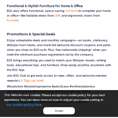
Functional & Stylish Furniture for Home & Office
B2S also offers functional, space-saving
furniture
to complete your home
or office—like foldable desks from
ONE
and ergonomic chairs from
Furradec
Promotions & Special Deals
Enjoy unbeatable deals and monthly campaigns—on books, stationery,
lifestyle must-haves, and more! Get exclusive discount coupons and perks
when you shop on B2S.co.th. Plus, free nationwide shipping* when you
meet the minimum purchase requirement set by the company.
B2S brings everything you need to match your lifestyle—books, writing
tools, educational toys, and furniture. Shop easily anytime, anywhere with
the B2S App.
Join B2S Club to get early access to news, offers, and exclusive member
Sign up now!
rewards! 👉
#bookstore #bookshopnearme #pencilcase #onlinestationery
#buybooksonline #b2sstationery #onlineshopbooks #B2S
This Website uses cookies. Please accept our cookie policy for your best
#stationerynearme
experience. You can learn more on how to adjust your cookie setting in
*Terms and conditions apply as specified by the company.
our cookie policy here
Accept