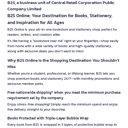
B2S, a business unit of Central Retail Corporation Public
Company Limited
B2S Online: Your Destination for Books, Stationery,
and Inspiration for All Ages
B2S Online is your all-in-one bookstore and stationery shop, perfect for
readers, writers, and creators alike.
It’s like having a "bookstore near me" right at your fingertips—shop easily
from home with a wide variety of books and high-quality stationery,
along with exclusive deals you don’t want to miss!
Why B2S Online Is the Shopping Destination You Shouldn’t
Miss
Whether you're a student, professional, or lifelong learner, B2S lets you
shop premium books and stationery 24/7—with monthly promotions and
exclusive member perks.
Free nationwide shipping* when you meet the minimum purchase
requirement set by the company.
Enjoy stress-free shopping! Simply reach the minimum spend and enjoy
free delivery straight to your doorstep.
Books Protected with Triple-Layer Bubble Wrap
Every book from B2S is wrapped in 3 layers of protective bubble wrap to