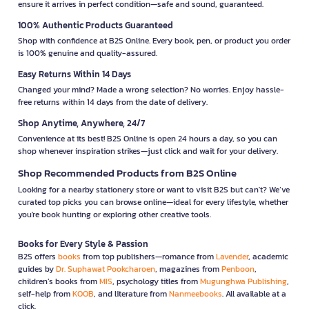
ensure it arrives in perfect condition—safe and sound, guaranteed.
100% Authentic Products Guaranteed
Shop with confidence at B2S Online. Every book, pen, or product you order
is 100% genuine and quality-assured.
Easy Returns Within 14 Days
Changed your mind? Made a wrong selection? No worries. Enjoy hassle-
free returns within 14 days from the date of delivery.
Shop Anytime, Anywhere, 24/7
Convenience at its best! B2S Online is open 24 hours a day, so you can
shop whenever inspiration strikes—just click and wait for your delivery.
Shop Recommended Products from B2S Online
Looking for a nearby stationery store or want to visit B2S but can't? We’ve
curated top picks you can browse online—ideal for every lifestyle, whether
you're book hunting or exploring other creative tools.
Books for Every Style & Passion
B2S offers
books
from top publishers—romance from
Lavender
, academic
guides by
Dr. Suphawat Pookcharoen
, magazines from
Penboon
,
children’s books from
MIS
, psychology titles from
Mugunghwa Publishing
,
self-help from
KOOB
, and literature from
Nanmeebooks
. All available at a
click.