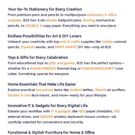
Your Go-To Stationery for Every Creation
From premium pens and pencils to multipurpose
stationary & office
supplies
, B2S has it all—
Parker
ballpoint pens,
Rotring
mechanical
pencils, to
DOUBLE A
copy paper. Everything you need in one place.
Endless Possibilities for Art & DIY Lovers
Unleash your creativity with top
arts & crafts
supplies like
Colleen
colored
pencils,
Pyramid
easels, and
MONT MARTE
DIY kits—only at B2S.
Toys & Gifts for Every Celebration
From educational toys to
gifts and games
, B2S has the perfect options—
whether it’s a
KAKAO FRIENDS
thermal bag or
SIAM BOARDGAMES
’ Love
Letter. Something special for everyone.
Home Essentials That Make Life Easier
Explore practical
household
items like
Anitech
kettles,
Xiaomi
air purifiers,
Double A Care
face masks, and more—ready for your lifestyle.
Innovative IT & Gadgets for Every Digital Life
Elevate your workflow with
IT & gadgets
like
NEO
paper shredders,
WD
external drives, and
GEEZER
wireless keyboard-mouse combos—all
carefully selected for convenience and security.
Functional & Stylish Furniture for Home & Office