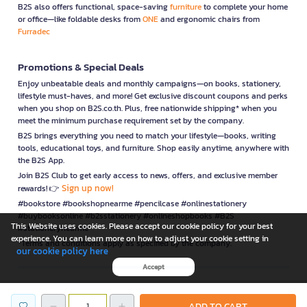
B2S also offers functional, space-saving
furniture
to complete your home
or office—like foldable desks from
ONE
and ergonomic chairs from
Furradec
Promotions & Special Deals
Enjoy unbeatable deals and monthly campaigns—on books, stationery,
lifestyle must-haves, and more! Get exclusive discount coupons and perks
when you shop on B2S.co.th. Plus, free nationwide shipping* when you
meet the minimum purchase requirement set by the company.
B2S brings everything you need to match your lifestyle—books, writing
tools, educational toys, and furniture. Shop easily anytime, anywhere with
the B2S App.
Join B2S Club to get early access to news, offers, and exclusive member
Sign up now!
rewards! 👉
#bookstore #bookshopnearme #pencilcase #onlinestationery
#buybooksonline #b2sstationery #onlineshopbooks #B2S
This Website uses cookies. Please accept our cookie policy for your best
#stationerynearme
experience. You can learn more on how to adjust your cookie setting in
*Terms and conditions apply as specified by the company.
our cookie policy here
Accept
is a company operating under
ADD TO CART