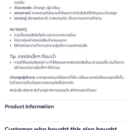
คาดคิด
ตัวละครหลัก:
เจ้านกฮูก, ผู้มาเยือน
สถานการณ์:
การผจญภัยในยามค่ำคืนและการตัดสินใจที่สำคัญของเจ้านกฮูก
หมวดหมู่:
นิยายแฟนตาซี, การผจญภัย, เรื่องราวของการเฝ้ายาม
หมายเหตุ
ควรเก็บหนังสือในที่แห้ง และห่างจากความร้อน
ไม่ควรหันหน้าปกหนังสือเข้าหาแสงแดด
ใช้ผ้าแห้งสะอาดทำความสะอาดฝุ่นที่เกาะบนหน้าหนังสือ
Tip. เทคนิคเล็กๆ ที่แนะนำ
การมีที่คั่นหนังสือสวยๆ จะทำให้คุณอยากหยิบหนังสือขึ้นมาอ่านบ่อยขึ้น มันเป็นการ
สร้างแรงบันดาลใจเล็กๆ ให้ตัวเอง
เจ้านกฮูกผู้เฝ้ายาม
จะพาคุณผจญภัยในยามค่ำคืน เปลี่ยนเวลาหนังสือของคุณให้เต็ม
ไปด้วยความตื่นเต้นและการผจญภัยที่ไม่คาดคิด
#หนังสือ #นิยาย #เจ้านกฮูก #การผจญภัย #คำถามและคำตอบ
Product Information
Customer who bought this also bought