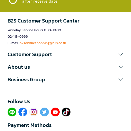
after receive date
B2S Customer Support Center
Workday Service Hours 8.30-18.00
02-115-0999
E-mail:
b2sonlineshopping@b2s.co.th
Customer Support
About us
Business Group
Follow Us​
Payment Methods