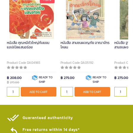
หนังสือ คุณหมีตัวใหญ่กับแยม
หนังสือ สามซนผจญภัย อาณาจักร
หนังสือ ฐานล
แอปเปิลแสนอร่อย
โคลน
สามซนผจญภ
Product Code DA04965
Product Code DA05192
Product Cod
฿ 208.00
READY TO
฿ 275.00
READY TO
฿ 275.00
฿
SHIP
SHIP
275.00
ADD TO CART
ADD TO CART
Guaranteed authenticity​
Free returns within 14 days*