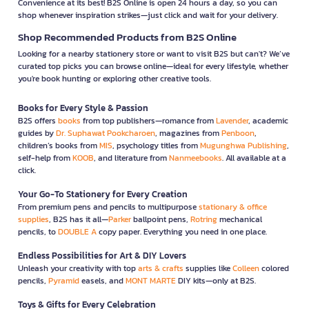
Convenience at its best! B2S Online is open 24 hours a day, so you can
shop whenever inspiration strikes—just click and wait for your delivery.
Shop Recommended Products from B2S Online
Looking for a nearby stationery store or want to visit B2S but can't? We’ve
curated top picks you can browse online—ideal for every lifestyle, whether
you're book hunting or exploring other creative tools.
Books for Every Style & Passion
B2S offers
books
from top publishers—romance from
Lavender
, academic
guides by
Dr. Suphawat Pookcharoen
, magazines from
Penboon
,
children’s books from
MIS
, psychology titles from
Mugunghwa Publishing
,
self-help from
KOOB
, and literature from
Nanmeebooks
. All available at a
click.
Your Go-To Stationery for Every Creation
From premium pens and pencils to multipurpose
stationary & office
supplies
, B2S has it all—
Parker
ballpoint pens,
Rotring
mechanical
pencils, to
DOUBLE A
copy paper. Everything you need in one place.
Endless Possibilities for Art & DIY Lovers
Unleash your creativity with top
arts & crafts
supplies like
Colleen
colored
pencils,
Pyramid
easels, and
MONT MARTE
DIY kits—only at B2S.
Toys & Gifts for Every Celebration