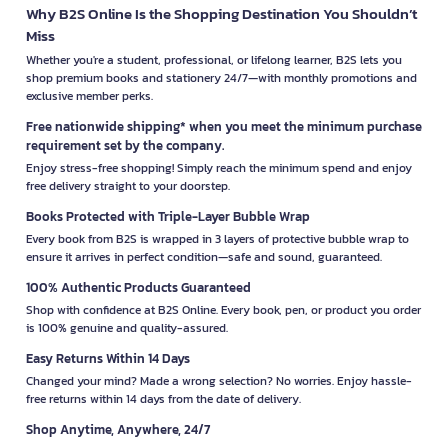
Why B2S Online Is the Shopping Destination You Shouldn’t
Miss
Whether you're a student, professional, or lifelong learner, B2S lets you
shop premium books and stationery 24/7—with monthly promotions and
exclusive member perks.
Free nationwide shipping* when you meet the minimum purchase
requirement set by the company.
Enjoy stress-free shopping! Simply reach the minimum spend and enjoy
free delivery straight to your doorstep.
Books Protected with Triple-Layer Bubble Wrap
Every book from B2S is wrapped in 3 layers of protective bubble wrap to
ensure it arrives in perfect condition—safe and sound, guaranteed.
100% Authentic Products Guaranteed
Shop with confidence at B2S Online. Every book, pen, or product you order
is 100% genuine and quality-assured.
Easy Returns Within 14 Days
Changed your mind? Made a wrong selection? No worries. Enjoy hassle-
free returns within 14 days from the date of delivery.
Shop Anytime, Anywhere, 24/7