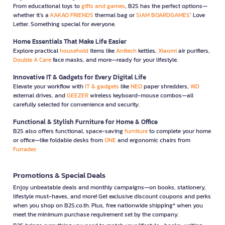
From educational toys to
gifts and games
, B2S has the perfect options—
whether it’s a
KAKAO FRIENDS
thermal bag or
SIAM BOARDGAMES
’ Love
Letter. Something special for everyone.
Home Essentials That Make Life Easier
Explore practical
household
items like
Anitech
kettles,
Xiaomi
air purifiers,
Double A Care
face masks, and more—ready for your lifestyle.
Innovative IT & Gadgets for Every Digital Life
Elevate your workflow with
IT & gadgets
like
NEO
paper shredders,
WD
external drives, and
GEEZER
wireless keyboard-mouse combos—all
carefully selected for convenience and security.
Functional & Stylish Furniture for Home & Office
B2S also offers functional, space-saving
furniture
to complete your home
or office—like foldable desks from
ONE
and ergonomic chairs from
Furradec
Promotions & Special Deals
Enjoy unbeatable deals and monthly campaigns—on books, stationery,
lifestyle must-haves, and more! Get exclusive discount coupons and perks
when you shop on B2S.co.th. Plus, free nationwide shipping* when you
meet the minimum purchase requirement set by the company.