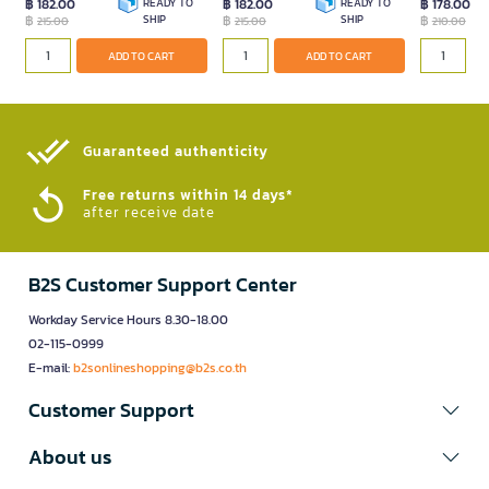
฿ 182.00
READY TO
฿ 182.00
READY TO
฿ 178.00
฿
SHIP
฿
SHIP
฿
215.00
215.00
210.00
ADD TO CART
ADD TO CART
Guaranteed authenticity​
Free returns within 14 days*
after receive date
B2S Customer Support Center
Workday Service Hours 8.30-18.00
02-115-0999
E-mail:
b2sonlineshopping@b2s.co.th
Customer Support
About us