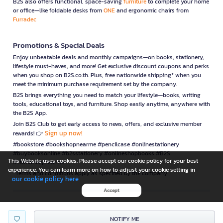
B2S also offers functional, space-saving
furniture
to complete your home
or office—like foldable desks from
ONE
and ergonomic chairs from
Furradec
Promotions & Special Deals
Enjoy unbeatable deals and monthly campaigns—on books, stationery,
lifestyle must-haves, and more! Get exclusive discount coupons and perks
when you shop on B2S.co.th. Plus, free nationwide shipping* when you
meet the minimum purchase requirement set by the company.
B2S brings everything you need to match your lifestyle—books, writing
tools, educational toys, and furniture. Shop easily anytime, anywhere with
the B2S App.
Join B2S Club to get early access to news, offers, and exclusive member
Sign up now!
rewards! 👉
#bookstore #bookshopnearme #pencilcase #onlinestationery
#buybooksonline #b2sstationery #onlineshopbooks #B2S
This Website uses cookies. Please accept our cookie policy for your best
#stationerynearme
experience. You can learn more on how to adjust your cookie setting in
*Terms and conditions apply as specified by the company.
our cookie policy here
Accept
is a company operating under
NOTIFY ME