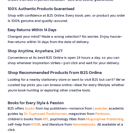
100% Authentic Products Guaranteed
Shop with confidence at B2S Online. Every book, pen, or product you order
is 100% genuine and quality-assured.
Easy Returns Within 14 Days
Changed your mind? Made a wrong selection? No worries. Enjoy hassle-
free returns within 14 days from the date of delivery.
Shop Anytime, Anywhere, 24/7
Convenience at its best! B2S Online is open 24 hours a day, so you can
shop whenever inspiration strikes—just click and wait for your delivery.
Shop Recommended Products from B2S Online
Looking for a nearby stationery store or want to visit B2S but can't? We’ve
curated top picks you can browse online—ideal for every lifestyle, whether
you're book hunting or exploring other creative tools.
Books for Every Style & Passion
B2S offers
books
from top publishers—romance from
Lavender
, academic
guides by
Dr. Suphawat Pookcharoen
, magazines from
Penboon
,
children’s books from
MIS
, psychology titles from
Mugunghwa Publishing
,
self-help from
KOOB
, and literature from
Nanmeebooks
. All available at a
click.