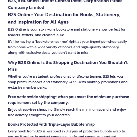
B2S, a business unit of Central Retail Corporation Public
Company Limited
B2S Online: Your Destination for Books, Stationery,
and Inspiration for All Ages
B2S Online is your all-in-one bookstore and stationery shop, perfect for
readers, writers, and creators alike.
It’s like having a "bookstore near me" right at your fingertips—shop easily
from home with a wide variety of books and high-quality stationery,
along with exclusive deals you don’t want to miss!
Why B2S Online Is the Shopping Destination You Shouldn’t
Miss
Whether you're a student, professional, or lifelong learner, B2S lets you
shop premium books and stationery 24/7—with monthly promotions and
exclusive member perks.
Free nationwide shipping* when you meet the minimum purchase
requirement set by the company.
Enjoy stress-free shopping! Simply reach the minimum spend and enjoy
free delivery straight to your doorstep.
Books Protected with Triple-Layer Bubble Wrap
Every book from B2S is wrapped in 3 layers of protective bubble wrap to
ensure it arrives in perfect condition—safe and sound, guaranteed.