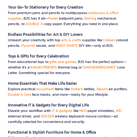
Your Go-To Stationery for Every Creation
From premium pens and pencils to multipurpose
stationary & office
supplies
, B2S has it all—
Parker
ballpoint pens,
Rotring
mechanical
pencils, to
DOUBLE A
copy paper. Everything you need in one place.
Endless Possibilities for Art & DIY Lovers
Unleash your creativity with top
arts & crafts
supplies like
Colleen
colored
pencils,
Pyramid
easels, and
MONT MARTE
DIY kits—only at B2S.
Toys & Gifts for Every Celebration
From educational toys to
gifts and games
, B2S has the perfect options—
whether it’s a
KAKAO FRIENDS
thermal bag or
SIAM BOARDGAMES
’ Love
Letter. Something special for everyone.
Home Essentials That Make Life Easier
Explore practical
household
items like
Anitech
kettles,
Xiaomi
air purifiers,
Double A Care
face masks, and more—ready for your lifestyle.
Innovative IT & Gadgets for Every Digital Life
Elevate your workflow with
IT & gadgets
like
NEO
paper shredders,
WD
external drives, and
GEEZER
wireless keyboard-mouse combos—all
carefully selected for convenience and security.
Functional & Stylish Furniture for Home & Office