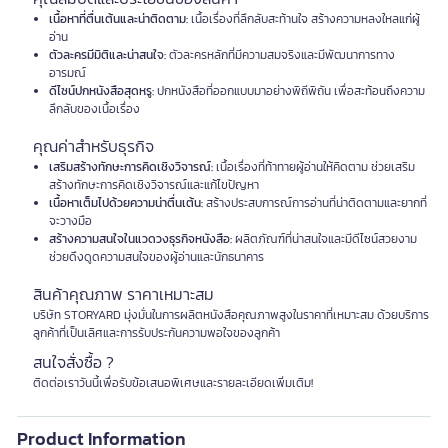
เนื้อหาที่ตื่นเต้นและน่าติดตาม:
เนื้อเรื่องที่ลึกลับสะท้านใจ สร้างความหลงใหลแก่ผู้
อ่าน
ตัวละครมีมิติและน่าสนใจ:
ตัวละครหลักที่มีความสมจริงและมีพัฒนาการทาง
อารมณ์
ดีไซน์ปกหนังสือสุดหรู:
ปกหนังสือที่ออกแบบมาอย่างพิถีพิถัน เพื่อสะท้อนถึงความ
ลึกลับของเนื้อเรื่อง
คุณค่าสำหรับธุรกิจ
เสริมสร้างทักษะการคิดเชิงวิจารณ์:
เนื้อเรื่องที่ท้าทายผู้อ่านให้คิดตาม ช่วยเสริม
สร้างทักษะการคิดเชิงวิจารณ์และแก้ไขปัญหา
เนื้อหาเต็มไปด้วยความน่าตื่นเต้น:
สร้างประสบการณ์การอ่านที่น่าติดตามและยากที่
จะวางมือ
สร้างความสนใจในแวดวงธุรกิจหนังสือ:
ผลิตภัณฑ์ที่น่าสนใจและมีดีไซน์สวยงาม
ช่วยดึงดูดความสนใจของผู้อ่านและนักธนาคาร
สินค้าคุณภาพ ราคาเหมาะสม
บริษัท STORYARD มุ่งมั่นในการผลิตหนังสือคุณภาพสูงในราคาที่เหมาะสม ด้วยบริการ
ลูกค้าที่เป็นเลิศและการรับประกันความพอใจของลูกค้า
สนใจสั่งซื้อ ?
ติดต่อเราวันนี้เพื่อรับข้อเสนอพิเศษและรายละเอียดเพิ่มเติม!
Product Information