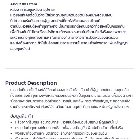
About this item
หลังจากที่รับกุยหลิงมาอุปการะ
เหวยอันที่เคยตั้งมั่นว่าจะใช้ชีวิตตามอุดมคติของตนเองอย่างเงียบสงบ
ก็ทำใจยอมรับกับสถานะผู้ดูแลคนใหม่ที่ตกใส่หัวตนเองแต่โดยดี
จากนั้นเหวยอันต้องทำทุกทางที่จะเป็นการบอกต่อคนนอกว่าทั้งสองเป็นคนรักกัน
เพื่อป้องกันมิให้ใครหรืออะไรก็ตามเกิดระแคะระคายในตัวตนที่แท้จริงของพวกเขา
ระหว่างนี้ทั้งคู่ยังต้องตามหา ‘บัตรทอง’ มารักษาอาการปวดหัวของเหวยอัน
และยังต้องหาทางเข้าไปในล็อกสเปซอารยธรรมโบราณเพื่ออัพเกรด ‘พันธสัญญา’
ของกุยหลิงด้
Product Description
เหวยอันที่เคยตั้งมั่นจะใช้ชีวิตอย่างสงบ กลับต้องรับหน้าที่ผู้ดูแลคนใหม่ของกุยหลิง
ทั้งสองต้องทำทุกทางเพื่อหลอกลวงคนนอกว่าเป็นคู่รักกัน ขณะเดียวกันก็ต้องตามหา
‘บัตรทอง’ รักษาอาการปวดหัวของเหวยอัน และอัพเกรด ‘พันธสัญญา’ ของกุยหลิง
รวมถึงการเผชิญหน้ากับหลี่อิงเฉวียน 'ยอดมนุษย์' ที่ทุกคนในสหพันธรัฐกำลังตามหา
ข้อมูลสินค้า
หลังจากที่รับกุยหลิงมาอุปการะ เหวยอันต้องยอมรับสถานะผู้ดูแลคนใหม่
เหวยอันทำทุกทางให้คนนอกเชื่อว่าทั้งสองเป็นคู่รักเพื่อปกปิดตัวตนที่แท้จริง
พวกเขาต้องตามหา ‘บัตรทอง’ รักษาอาการปวดหัวของเหวยอัน