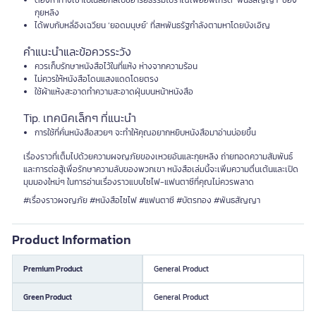
ต้องหาทางเข้าไปในล็อกสเปซอารยธรรมโบราณเพื่ออัพเกรด ‘พันธสัญญา’ ของ
กุยหลิง
ได้พบกับหลี่อิงเฉวียน ‘ยอดมนุษย์’ ที่สหพันธรัฐกำลังตามหาโดยบังเอิญ
คำแนะนำและข้อควรระวัง
ควรเก็บรักษาหนังสือไว้ในที่แห้ง ห่างจากความร้อน
ไม่ควรให้หนังสือโดนแสงแดดโดยตรง
ใช้ผ้าแห้งสะอาดทำความสะอาดฝุ่นบนหน้าหนังสือ
Tip. เทคนิคเล็กๆ ที่แนะนำ
การใช้ที่คั่นหนังสือสวยๆ จะทำให้คุณอยากหยิบหนังสือมาอ่านบ่อยขึ้น
เรื่องราวที่เต็มไปด้วยความผจญภัยของเหวยอันและกุยหลิง ถ่ายทอดความสัมพันธ์
และการต่อสู้เพื่อรักษาความลับของพวกเขา หนังสือเล่มนี้จะเพิ่มความตื่นเต้นและเปิด
มุมมองใหม่ๆ ในการอ่านเรื่องราวแบบไซไฟ-แฟนตาซีที่คุณไม่ควรพลาด
#เรื่องราวผจญภัย #หนังสือไซไฟ #แฟนตาซี #บัตรทอง #พันธสัญญา
Product Information
Premium Product
General Product
Green Product
General Product