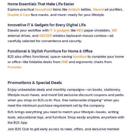
Home Essentials That Make Life Easier
Explore practical
household
items like
Anitech
kettles,
Xiaomi
air purifiers,
Double A Care
face masks, and more—ready for your lifestyle.
Innovative IT & Gadgets for Every Digital Life
Elevate your workflow with
IT & gadgets
like
NEO
paper shredders,
WD
external drives, and
GEEZER
wireless keyboard-mouse combos—all
carefully selected for convenience and security.
Functional & Stylish Furniture for Home & Office
B2S also offers functional, space-saving
furniture
to complete your home
or office—like foldable desks from
ONE
and ergonomic chairs from
Furradec
Promotions & Special Deals
Enjoy unbeatable deals and monthly campaigns—on books, stationery,
lifestyle must-haves, and more! Get exclusive discount coupons and perks
when you shop on B2S.co.th. Plus, free nationwide shipping* when you
meet the minimum purchase requirement set by the company.
B2S brings everything you need to match your lifestyle—books, writing
tools, educational toys, and furniture. Shop easily anytime, anywhere with
the B2S App.
Join B2S Club to get early access to news, offers, and exclusive member