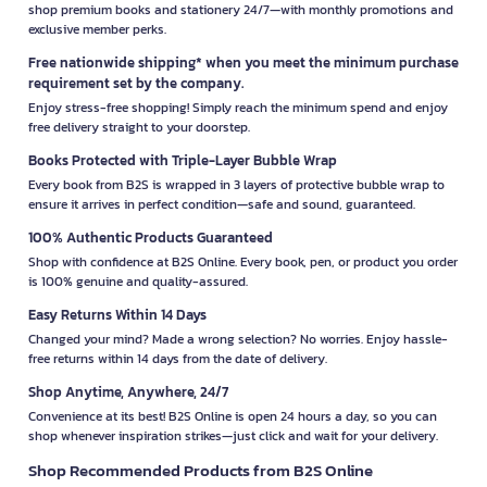
shop premium books and stationery 24/7—with monthly promotions and
exclusive member perks.
Free nationwide shipping* when you meet the minimum purchase
requirement set by the company.
Enjoy stress-free shopping! Simply reach the minimum spend and enjoy
free delivery straight to your doorstep.
Books Protected with Triple-Layer Bubble Wrap
Every book from B2S is wrapped in 3 layers of protective bubble wrap to
ensure it arrives in perfect condition—safe and sound, guaranteed.
100% Authentic Products Guaranteed
Shop with confidence at B2S Online. Every book, pen, or product you order
is 100% genuine and quality-assured.
Easy Returns Within 14 Days
Changed your mind? Made a wrong selection? No worries. Enjoy hassle-
free returns within 14 days from the date of delivery.
Shop Anytime, Anywhere, 24/7
Convenience at its best! B2S Online is open 24 hours a day, so you can
shop whenever inspiration strikes—just click and wait for your delivery.
Shop Recommended Products from B2S Online