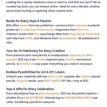
Looking for a nearby stationery store or want to visit B2S but can't? We’ve
curated top picks you can browse online—ideal for every lifestyle, whether
you're book hunting or exploring other creative tools.
Books for Every Style & Passion
B2S offers
books
from top publishers—romance from
Lavender
, academic
guides by
Dr. Suphawat Pookcharoen
, magazines from
Penboon
,
children’s books from
MIS
, psychology titles from
Mugunghwa Publishing
,
self-help from
KOOB
, and literature from
Nanmeebooks
. All available at a
click.
Your Go-To Stationery for Every Creation
From premium pens and pencils to multipurpose
stationary & office
supplies
, B2S has it all—
Parker
ballpoint pens,
Rotring
mechanical
pencils, to
DOUBLE A
copy paper. Everything you need in one place.
Endless Possibilities for Art & DIY Lovers
Unleash your creativity with top
arts & crafts
supplies like
Colleen
colored
pencils,
Pyramid
easels, and
MONT MARTE
DIY kits—only at B2S.
Toys & Gifts for Every Celebration
From educational toys to
gifts and games
, B2S has the perfect options—
whether it’s a
KAKAO FRIENDS
thermal bag or
SIAM BOARDGAMES
’ Love
Letter. Something special for everyone.