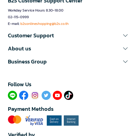
B2S Customer Support Center
Workday Service Hours 8.30-18.00
02-115-0999
E-mail:
b2sonlineshopping@b2s.co.th
Customer Support
About us
Business Group
Follow Us​
Payment Methods
Verified by