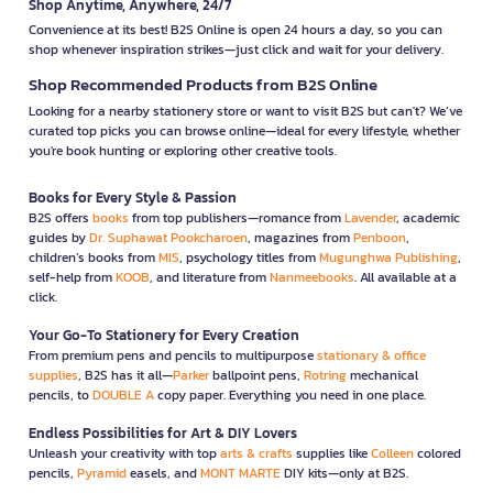
Shop Anytime, Anywhere, 24/7
Convenience at its best! B2S Online is open 24 hours a day, so you can
shop whenever inspiration strikes—just click and wait for your delivery.
Shop Recommended Products from B2S Online
Looking for a nearby stationery store or want to visit B2S but can't? We’ve
curated top picks you can browse online—ideal for every lifestyle, whether
you're book hunting or exploring other creative tools.
Books for Every Style & Passion
B2S offers
books
from top publishers—romance from
Lavender
, academic
guides by
Dr. Suphawat Pookcharoen
, magazines from
Penboon
,
children’s books from
MIS
, psychology titles from
Mugunghwa Publishing
,
self-help from
KOOB
, and literature from
Nanmeebooks
. All available at a
click.
Your Go-To Stationery for Every Creation
From premium pens and pencils to multipurpose
stationary & office
supplies
, B2S has it all—
Parker
ballpoint pens,
Rotring
mechanical
pencils, to
DOUBLE A
copy paper. Everything you need in one place.
Endless Possibilities for Art & DIY Lovers
Unleash your creativity with top
arts & crafts
supplies like
Colleen
colored
pencils,
Pyramid
easels, and
MONT MARTE
DIY kits—only at B2S.