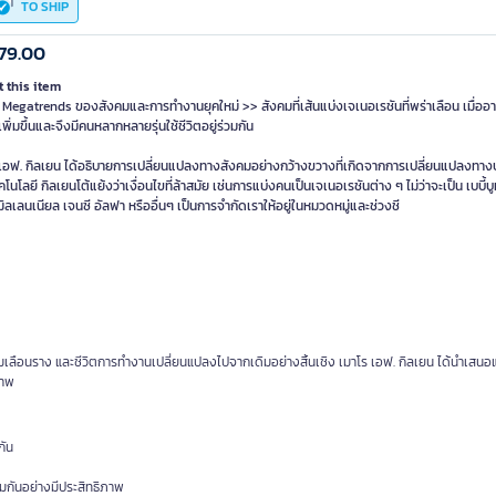
TO SHIP
79.00
 this item
Megatrends ของสังคมและการทำงานยุคใหม่ >> สังคมที่เส้นแบ่งเจเนอเรชันที่พร่าเลือน เมื่ออ
เพิ่มขึ้นและจึงมีคนหลากหลายรุ่นใช้ชีวิตอยู่ร่วมกัน
 เอฟ. กิลเยน ได้อธิบายการเปลี่ยนแปลงทางสังคมอย่างกว้างขวางที่เกิดจากการเปลี่ยนแปลงทา
โนโลยี กิลเยนโต้แย้งว่าเงื่อนไขที่ล้าสมัย เช่นการแบ่งคนเป็นเจเนอเรชันต่าง ๆ ไม่ว่าจะเป็น เบบี้บ
มิลเลนเนียล เจนซี อัลฟา หรืออื่นๆ เป็นการจำกัดเราให้อยู่ในหมวดหมู่และช่วงชี
่มเลือนราง และชีวิตการทำงานเปลี่ยนแปลงไปจากเดิมอย่างสิ้นเชิง เมาโร เอฟ. กิลเยน ได้นำเสนอ
ภาพ
กัน
กันอย่างมีประสิทธิภาพ