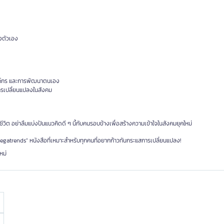
งตัวเอง
ค์กร และการพัฒนาตนเอง
การเปลี่ยนแปลงในสังคม
วิต อย่าลืมแบ่งปันแนวคิดดี ๆ นี้กับคนรอบข้างเพื่อสร้างความเข้าใจในสังคมยุคใหม่
atrends" หนังสือที่เหมาะสำหรับทุกคนที่อยากก้าวทันกระแสการเปลี่ยนแปลง!
หม่