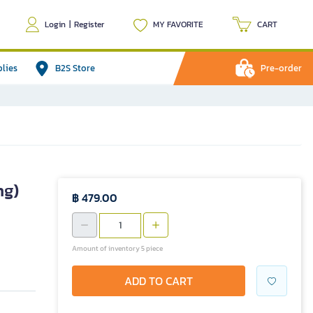
Login
|
Register
MY FAVORITE
CART
plies
B2S Store
Pre-order
ng)
฿ 479.00
Amount of inventory 5 piece
ADD TO CART