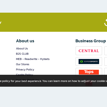
​
About us
Business Group
About Us
B2S CLUB
MEB - Readwrite - Hytexts
Our Stores
Privacy Policy
Cookie Policy
Investor Relations
e policy for your best experience. You can learn more on how to adjust your cookie s