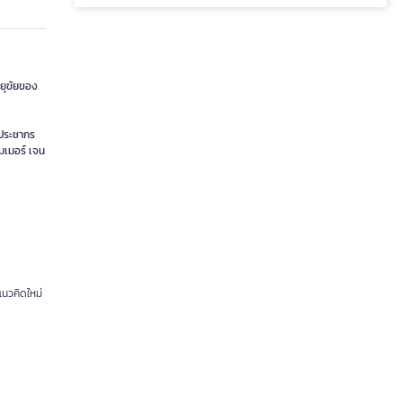
ายุขัยของ
งประชากร
ูมเมอร์ เจน
แนวคิดใหม่