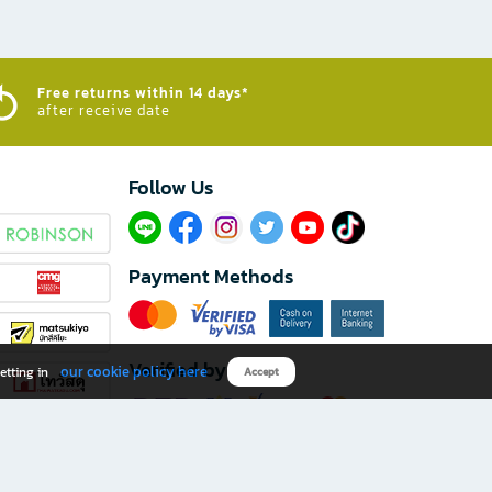
Free returns within 14 days*
after receive date
Follow Us​
Payment Methods
Verified by
our cookie policy here
etting in
Accept
Download B2S app