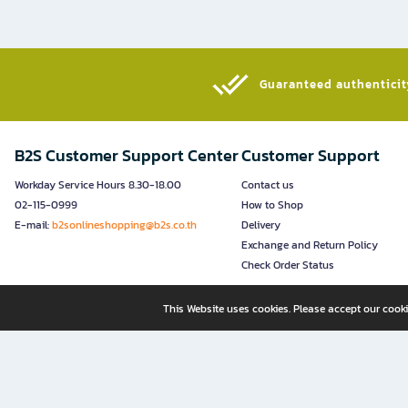
Guaranteed authenticity
B2S Customer Support Center
Customer Support
Workday Service Hours 8.30-18.00
Contact us
02-115-0999
How to Shop
E-mail:
b2sonlineshopping@b2s.co.th
Delivery
Exchange and Return Policy
Check Order Status
This Website uses cookies. Please accept our cooki