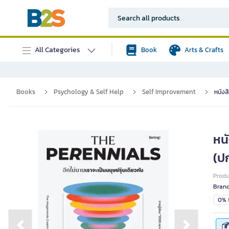
All Categories
Book
Arts & Crafts
Books
Psychology & Self Help
Self Improvement
หนังส
หนั
(ป
Prod
Bran
0% i