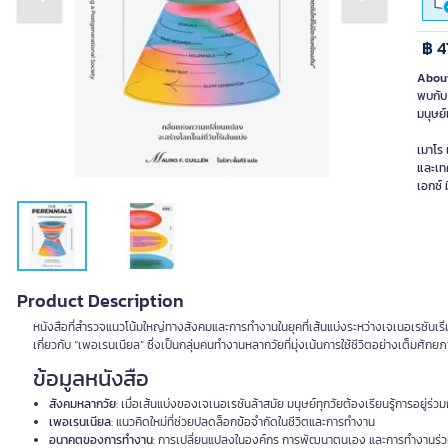
Previous slide
Next slide
฿ 4
About
พบกับ 
มนุษย์
เมาโร
และเทค
เอกซ์ 
Product Description
หนังสือที่สำรวจแนวโน้มใหญ่ทางสังคมและการทำงานในยุคที่เส้นแบ่งระหว่างเจเนอเรชันเริ
เกี่ยวกับ “เพอเรนเนียล” ซึ่งเป็นกลุ่มคนทำงานหลากวัยที่มุ่งเน้นการใช้ชีวิตอย่างเต็มศักย
ข้อมูลหนังสือ
สังคมหลากวัย
: เมื่อเส้นแบ่งของเจเนอเรชันล้าสมัย มนุษย์ทุกวัยต้องเรียนรู้การอยู่ร่วม
เพอเรนเนียล
: แนวคิดใหม่ที่ช่วยปลดล็อกข้อจำกัดในชีวิตและการทำงาน
อนาคตของการทำงาน
: การเปลี่ยนแปลงในองค์กร การพัฒนาตนเอง และการทำงานร่วม