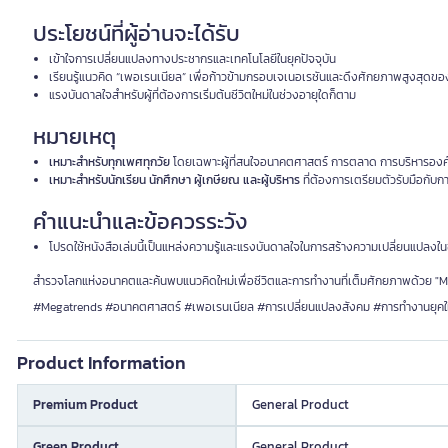
ประโยชน์ที่ผู้อ่านจะได้รับ
เข้าใจการเปลี่ยนแปลงทางประชากรและเทคโนโลยีในยุคปัจจุบัน
เรียนรู้แนวคิด “เพอเรนเนียล” เพื่อก้าวข้ามกรอบเจเนอเรชันและดึงศักยภาพสูงสุดขอ
แรงบันดาลใจสำหรับผู้ที่ต้องการเริ่มต้นชีวิตใหม่ในช่วงอายุใดก็ตาม
หมายเหตุ
เหมาะสำหรับทุกเพศทุกวัย
โดยเฉพาะผู้ที่สนใจอนาคตศาสตร์ การตลาด การบริหารอง
เหมาะสำหรับนักเรียน นักศึกษา ผู้เกษียณ และผู้บริหาร
ที่ต้องการเตรียมตัวรับมือกับ
คำแนะนำและข้อควรระวัง
โปรดใช้หนังสือเล่มนี้เป็นแหล่งความรู้และแรงบันดาลใจในการสร้างความเปลี่ยนแปลงในชี
สำรวจโลกแห่งอนาคตและค้นพบแนวคิดใหม่เพื่อชีวิตและการทำงานที่เต็มศักยภาพด้วย "Meg
#Megatrends #อนาคตศาสตร์ #เพอเรนเนียล #การเปลี่ยนแปลงสังคม #การทำงานยุคใ
Product Information
Premium Product
General Product
Green Product
General Product