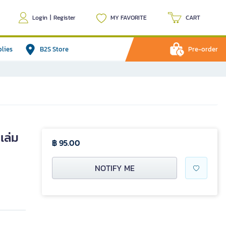
Login
|
Register
MY FAVORITE
CART
plies
B2S Store
Pre-order
เล่ม
฿ 95.00
NOTIFY ME