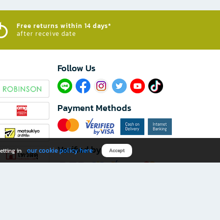
Free returns within 14 days*
after receive date
Follow Us​
Payment Methods
Verified by
our cookie policy here
etting in
Accept
Download B2S app