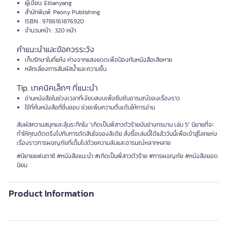
ผู้เขียน: Ellianyang
สำนักพิมพ์: Peony Publishing
ISBN : 9786161876920
จำนวนหน้า : 320 หน้า
คำแนะนำและข้อควรระวัง
เก็บรักษาในที่แห้ง ห่างจากแสงแดดเพื่อป้องกันหนังสือเสียหาย
หลีกเลี่ยงการสัมผัสน้ำและความชื้น
Tip. เทคนิคเล็กๆ ที่แนะนำ
อ่านหนังสือในช่วงเวลาที่เงียบสงบเพื่อซึมซับอารมณ์ของเรื่องราว
ใช้ที่คั่นหนังสือที่ชื่นชอบ ช่วยเพิ่มความตื่นเต้นให้การอ่าน
สัมผัสความสนุกและลุ้นระทึกใน "เกิดเป็นพี่สาวตัวร้ายมันช่างทรมาน เล่ม 5" นิยายที่จะ
ทำให้คุณติดตรึงไปกับการตัดสินใจของลิเดีย สั่งซื้อเล่มนี้ได้แล้ววันนี้เพื่อเข้าสู่โลกแห่ง
เรื่องราวการผจญภัยที่เต็มไปด้วยความลับและอารมณ์หลากหลาย
#นิยายแฟนตาซี #หนังสือแนะนำ #เกิดเป็นพี่สาวตัวร้าย #การผจญภัย #หนังสือยอด
นิยม
Product Information