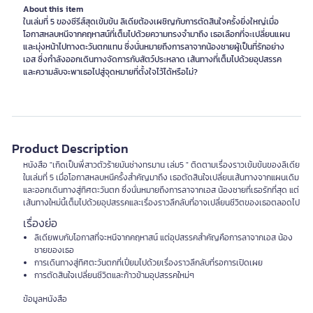
About this item
ในเล่มที่ 5 ของซีรีส์สุดเข้มข้น ลิเดียต้องเผชิญกับการตัดสินใจครั้งยิ่งใหญ่เมื่อ
โอกาสหลบหนีจากคฤหาสน์ที่เต็มไปด้วยความทรงจำมาถึง เธอเลือกที่จะเปลี่ยนแผน
และมุ่งหน้าไปทางตะวันตกแทน ซึ่งนั่นหมายถึงการลาจากน้องชายผู้เป็นที่รักอย่าง
เอส ซึ่งกำลังออกเดินทางจัดการกับสัตว์ประหลาด เส้นทางที่เต็มไปด้วยอุปสรรค
และความลับจะพาเธอไปสู่จุดหมายที่ตั้งใจไว้ได้หรือไม่?
Product Description
หนังสือ "เกิดเป็นพี่สาวตัวร้ายมันช่างทรมาน เล่ม5 " ติดตามเรื่องราวเข้มข้นของลิเดีย
ในเล่มที่ 5 เมื่อโอกาสหลบหนีครั้งสำคัญมาถึง เธอตัดสินใจเปลี่ยนเส้นทางจากแผนเดิม
และออกเดินทางสู่ทิศตะวันตก ซึ่งนั่นหมายถึงการลาจากเอส น้องชายที่เธอรักที่สุด แต่
เส้นทางใหม่นี้เต็มไปด้วยอุปสรรคและเรื่องราวลึกลับที่อาจเปลี่ยนชีวิตของเธอตลอดไป
เรื่องย่อ
ลิเดียพบกับโอกาสที่จะหนีจากคฤหาสน์ แต่อุปสรรคสำคัญคือการลาจากเอส น้อง
ชายของเธอ
การเดินทางสู่ทิศตะวันตกที่เปี่ยมไปด้วยเรื่องราวลึกลับที่รอการเปิดเผย
การตัดสินใจเปลี่ยนชีวิตและก้าวข้ามอุปสรรคใหม่ๆ
ข้อมูลหนังสือ