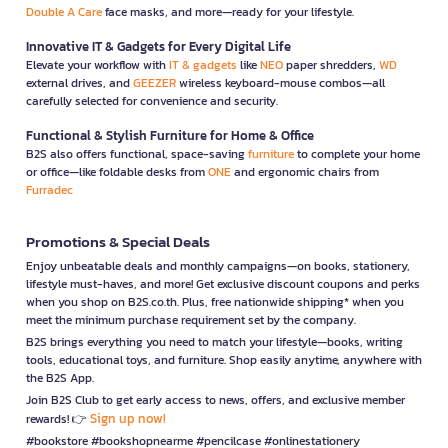
Double A Care
face masks, and more—ready for your lifestyle.
Innovative IT & Gadgets for Every Digital Life
Elevate your workflow with
IT & gadgets
like
NEO
paper shredders,
WD
external drives, and
GEEZER
wireless keyboard-mouse combos—all
carefully selected for convenience and security.
Functional & Stylish Furniture for Home & Office
B2S also offers functional, space-saving
furniture
to complete your home
or office—like foldable desks from
ONE
and ergonomic chairs from
Furradec
Promotions & Special Deals
Enjoy unbeatable deals and monthly campaigns—on books, stationery,
lifestyle must-haves, and more! Get exclusive discount coupons and perks
when you shop on B2S.co.th. Plus, free nationwide shipping* when you
meet the minimum purchase requirement set by the company.
B2S brings everything you need to match your lifestyle—books, writing
tools, educational toys, and furniture. Shop easily anytime, anywhere with
the B2S App.
Join B2S Club to get early access to news, offers, and exclusive member
Sign up now!
rewards! 👉
#bookstore #bookshopnearme #pencilcase #onlinestationery