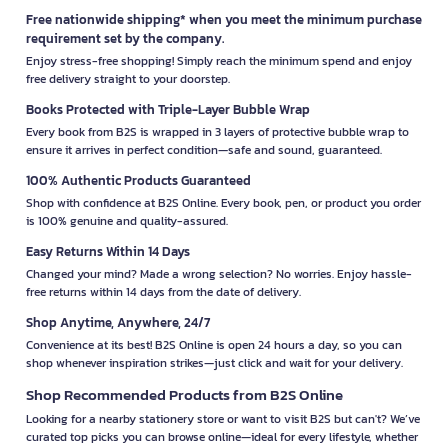
Free nationwide shipping* when you meet the minimum purchase
requirement set by the company.
Enjoy stress-free shopping! Simply reach the minimum spend and enjoy
free delivery straight to your doorstep.
Books Protected with Triple-Layer Bubble Wrap
Every book from B2S is wrapped in 3 layers of protective bubble wrap to
ensure it arrives in perfect condition—safe and sound, guaranteed.
100% Authentic Products Guaranteed
Shop with confidence at B2S Online. Every book, pen, or product you order
is 100% genuine and quality-assured.
Easy Returns Within 14 Days
Changed your mind? Made a wrong selection? No worries. Enjoy hassle-
free returns within 14 days from the date of delivery.
Shop Anytime, Anywhere, 24/7
Convenience at its best! B2S Online is open 24 hours a day, so you can
shop whenever inspiration strikes—just click and wait for your delivery.
Shop Recommended Products from B2S Online
Looking for a nearby stationery store or want to visit B2S but can't? We’ve
curated top picks you can browse online—ideal for every lifestyle, whether