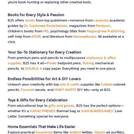
you're book hunting or exploring other creative tools.
Books for Every Style & Passion
B2S offers
books
from top publishers—romance from
Lavender
, academic
guides by
Dr. Suphawat Pookcharoen
, magazines from
Penboon
,
children’s books from
MIS
, psychology titles from
Mugunghwa Publishing
,
self-help from
KOOB
, and literature from
Nanmeebooks
. All available at a
click.
Your Go-To Stationery for Every Creation
From premium pens and pencils to multipurpose
stationary & office
supplies
, B2S has it all—
Parker
ballpoint pens,
Rotring
mechanical
pencils, to
DOUBLE A
copy paper. Everything you need in one place.
Endless Possibilities for Art & DIY Lovers
Unleash your creativity with top
arts & crafts
supplies like
Colleen
colored
pencils,
Pyramid
easels, and
MONT MARTE
DIY kits—only at B2S.
Toys & Gifts for Every Celebration
From educational toys to
gifts and games
, B2S has the perfect options—
whether it’s a
KAKAO FRIENDS
thermal bag or
SIAM BOARDGAMES
’ Love
Letter. Something special for everyone.
Home Essentials That Make Life Easier
Explore practical
household
items like
Anitech
kettles,
Xiaomi
air purifiers,