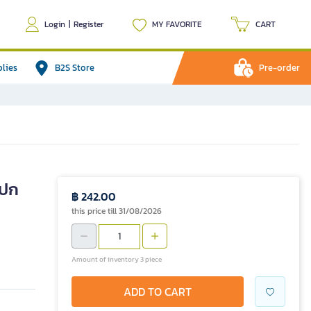
Login
|
Register
MY FAVORITE
CART
plies
B2S Store
Pre-order
(ปก
฿ 242.00
this price till 31/08/2026
Amount of inventory 3 piece
ADD TO CART