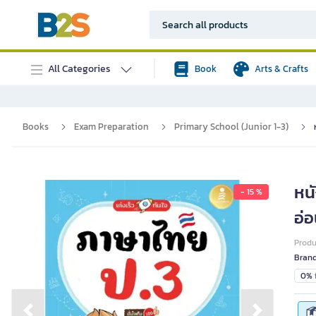
All Categories
Book
Arts & Crafts
Books
Exam Preparation
Primary School (Junior 1-3)
หนั
- 15 %
อ่อ
Prod
Bran
0% i