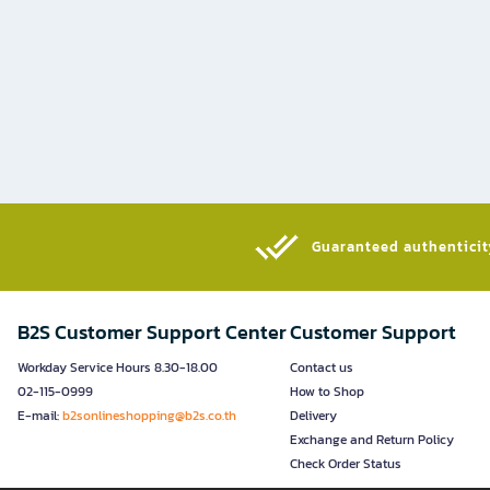
Guaranteed authenticity
B2S Customer Support Center
Customer Support
Workday Service Hours 8.30-18.00
Contact us
02-115-0999
How to Shop
E-mail:
b2sonlineshopping@b2s.co.th
Delivery
Exchange and Return Policy
Check Order Status