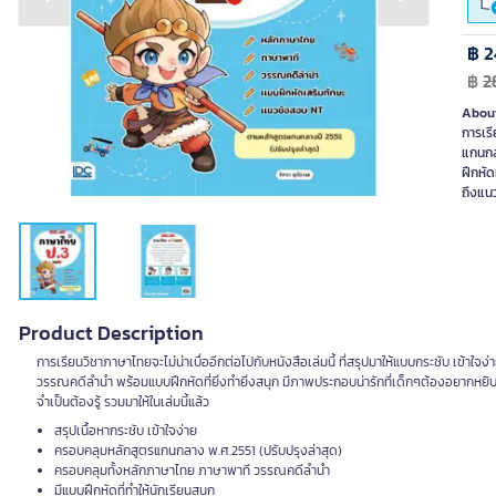
Previous slide
Next slide
฿ 2
฿
2
About
การเรี
แกนกล
ฝึกหั
ถึงแนว
Product Description
การเรียนวิชาภาษาไทยจะไม่น่าเบื่ออีกต่อไปกับหนังสือเล่มนี้ ที่สรุปมาให้แบบกระชับ เข้
วรรณคดีลำนำ พร้อมแบบฝึกหัดที่ยิ่งทำยิ่งสนุก มีภาพประกอบน่ารักที่เด็กๆต้องอยากห
จำเป็นต้องรู้ รวมมาให้ในเล่มนี้แล้ว
สรุปเนื้อหากระชับ เข้าใจง่าย
ครอบคลุมหลักสูตรแกนกลาง พ.ศ.2551 (ปรับปรุงล่าสุด)
ครอบคลุมทั้งหลักภาษาไทย ภาษาพาที วรรณคดีลำนำ
มีแบบฝึกหัดที่ทำให้นักเรียนสนุก