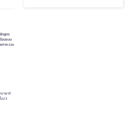
หลักสูตร
พร้อมแบบ
ลายภาค รวม
ภาษาพาที
้นป.3