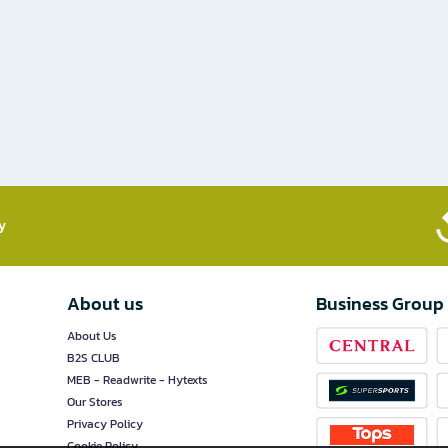
​
About us
Business Group
About Us
B2S CLUB
MEB - Readwrite - Hytexts
Our Stores
Privacy Policy
Cookie Policy