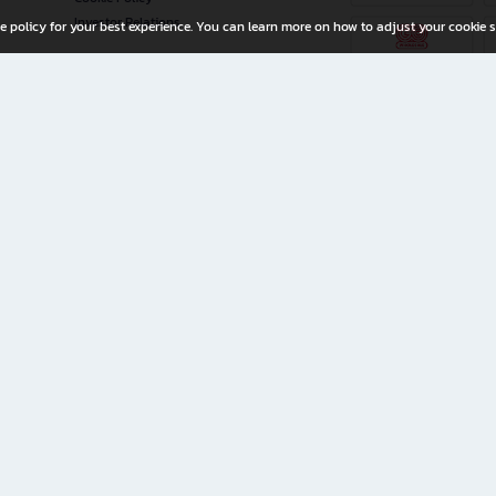
Investor Relations
e policy for your best experience. You can learn more on how to adjust your cookie s
ny Limited
iration for All Ages
riters, and creators alike.
home with a wide variety of books and high-quality stationery, along with exclusive d
 premium books and stationery 24/7—with monthly promotions and exclusive member pe
rement set by the company.
ery straight to your doorstep.