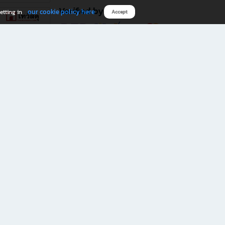
Verified by
our cookie policy here
etting in
Accept
Download B2S app
eals you don’t want to miss!
rks.