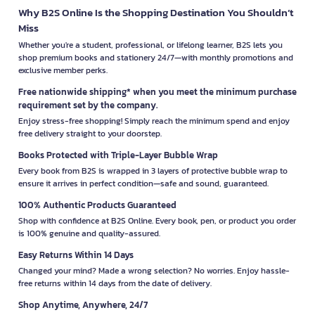
Why B2S Online Is the Shopping Destination You Shouldn’t
Miss
Whether you're a student, professional, or lifelong learner, B2S lets you
shop premium books and stationery 24/7—with monthly promotions and
exclusive member perks.
Free nationwide shipping* when you meet the minimum purchase
requirement set by the company.
Enjoy stress-free shopping! Simply reach the minimum spend and enjoy
free delivery straight to your doorstep.
Books Protected with Triple-Layer Bubble Wrap
Every book from B2S is wrapped in 3 layers of protective bubble wrap to
ensure it arrives in perfect condition—safe and sound, guaranteed.
100% Authentic Products Guaranteed
Shop with confidence at B2S Online. Every book, pen, or product you order
is 100% genuine and quality-assured.
Easy Returns Within 14 Days
Changed your mind? Made a wrong selection? No worries. Enjoy hassle-
free returns within 14 days from the date of delivery.
Shop Anytime, Anywhere, 24/7