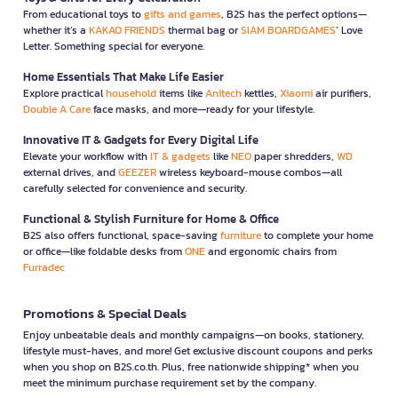
From educational toys to
gifts and games
, B2S has the perfect options—
whether it’s a
KAKAO FRIENDS
thermal bag or
SIAM BOARDGAMES
’ Love
Letter. Something special for everyone.
Home Essentials That Make Life Easier
Explore practical
household
items like
Anitech
kettles,
Xiaomi
air purifiers,
Double A Care
face masks, and more—ready for your lifestyle.
Innovative IT & Gadgets for Every Digital Life
Elevate your workflow with
IT & gadgets
like
NEO
paper shredders,
WD
external drives, and
GEEZER
wireless keyboard-mouse combos—all
carefully selected for convenience and security.
Functional & Stylish Furniture for Home & Office
B2S also offers functional, space-saving
furniture
to complete your home
or office—like foldable desks from
ONE
and ergonomic chairs from
Furradec
Promotions & Special Deals
Enjoy unbeatable deals and monthly campaigns—on books, stationery,
lifestyle must-haves, and more! Get exclusive discount coupons and perks
when you shop on B2S.co.th. Plus, free nationwide shipping* when you
meet the minimum purchase requirement set by the company.