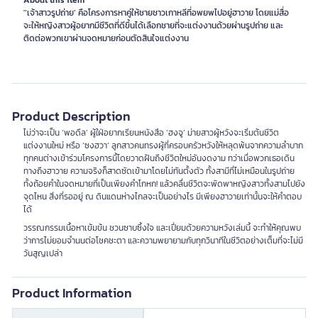
About this item
'‘เจ้าสาวรูปถ่าย’ คือโครงการหาคู่ให้ชายชาวเกาหลีที่อพยพไปอยู่ฮาวาย โดยแม่สื่อ
จะให้หญิงสาวผู้อยากมีชีวิตที่ดีขึ้นได้เลือกชายที่จะแต่งงานด้วยผ่านรูปถ่าย และ
ติดต่อพวกเขาผ่านจดหมายก่อนตัดสินใจแต่งงาน
Product Description
ไม่ว่าจะเป็น ‘พอดึล’ ผู้ใฝ่อยากเรียนหนังสือ ‘ฮงจู’ ม่ายสาวผู้หวังจะเริ่มต้นชีวิต
แต่งงานใหม่ หรือ ‘ซงฮวา’ ลูกสาวคนทรงผู้ที่ครอบครัวหวังให้หลุดพ้นจากความลำบาก
ทุกคนต่างเข้าร่วมโครงการนี้โดยวาดฝันถึงชีวิตใหม่อันงดงาม ทว่าเมื่อพวกเธอเดิน
ทางถึงฮาวาย ความจริงก็สาดซัดเข้ามาโดยไม่ทันตั้งตัว ทั้งสามีที่ไม่เหมือนในรูปถ่าย
ทั้งถ้อยคำในจดหมายที่เป็นเพียงคำโกหก! แล้วคลื่นชีวิตจะพัดพาหญิงสาวทั้งสามไปยัง
จุดไหน สิ่งที่รออยู่ ณ ดินแดนห่างไกลจะเป็นอย่างไร มีเพียงฮาวายเท่านั้นจะให้คำตอบ
ได้
วรรณกรรมเนื้อหาเข้มข้น ชวนซาบซึ้งใจ และเปี่ยมด้วยความหวังเล่มนี้ จะทำให้คุณพบ
ว่าการไม่ยอมจำนนต่อโชคชะตา และความพยายามกับทุกวินาทีในชีวิตอย่างเต็มที่จะไม่มี
วันสูญเปล่า
Product Information