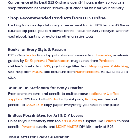
Convenience at its best! B2S Online is open 24 hours a day, so you can
shop whenever inspiration strikes—just click and wait for your delivery.
Shop Recommended Products from B2S Online
Looking for a nearby stationery store or want to visit B2S but can't? We’ve
curated top picks you can browse online—ideal for every lifestyle, whether
you're book hunting or exploring other creative tools.
Books for Every Style & Passion
B2S offers
books
from top publishers—romance from
Lavender
, academic
guides by
Dr. Suphawat Pookcharoen
, magazines from
Penboon
,
children’s books from
MIS
, psychology titles from
Mugunghwa Publishing
,
self-help from
KOOB
, and literature from
Nanmeebooks
. All available at a
click.
Your Go-To Stationery for Every Creation
From premium pens and pencils to multipurpose
stationary & office
supplies
, B2S has it all—
Parker
ballpoint pens,
Rotring
mechanical
pencils, to
DOUBLE A
copy paper. Everything you need in one place.
Endless Possibilities for Art & DIY Lovers
Unleash your creativity with top
arts & crafts
supplies like
Colleen
colored
pencils,
Pyramid
easels, and
MONT MARTE
DIY kits—only at B2S.
Toys & Gifts for Every Celebration