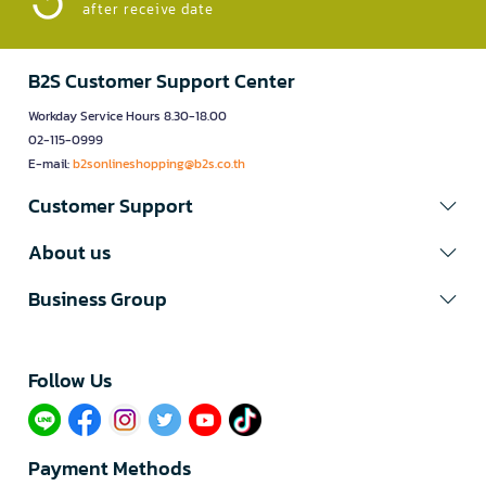
after receive date
B2S Customer Support Center
Workday Service Hours 8.30-18.00
02-115-0999
E-mail:
b2sonlineshopping@b2s.co.th
Customer Support
About us
Business Group
Follow Us​
Payment Methods