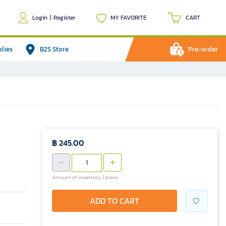
Login
|
Register
MY FAVORITE
CART
plies
B2S Store
Pre-order
฿ 245.00
Amount of inventory 2 piece
ADD TO CART