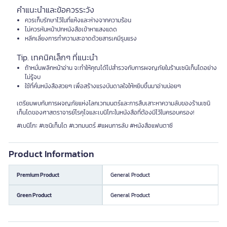
คำแนะนำและข้อควรระวัง
ควรเก็บรักษาไว้ในที่แห้งและห่างจากความร้อน
ไม่ควรหันหน้าปกหนังสือเข้าหาแสงแดด
หลีกเลี่ยงการทำความสะอาดด้วยสารเคมีรุนแรง
Tip. เทคนิคเล็กๆ ที่แนะนำ
ถ้าหมั่นพลิกหน้าอ่าน จะทำให้คุณได้ไปสำรวจกับการผจญภัยในร้านเซนิเท็นโดอย่าง
ไม่รู้จบ
ใช้ที่คั่นหนังสือสวยๆ เพื่อสร้างแรงบันดาลใจให้หยิบขึ้นมาอ่านบ่อยๆ
เตรียมพบกับการผจญภัยแห่งโลกเวทมนตร์และการสืบเสาะหาความลับของร้านเซนิ
เท็นโดของศาสตราจารย์โรคุโจและเบนิโกะในหนังสือที่ต้องมีไว้ในครอบครอง!
#เบนิโกะ #เซนิเท็นโด #เวทมนตร์ #แผนการลับ #หนังสือแฟนตาซี
Product Information
Premium Product
General Product
Green Product
General Product