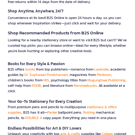
free returns within 14 days from the date of delivery.
Shop Anytime, Anywhere, 24/7
Convenience at its best! B2S Online is open 24 hours a day, so you can
shop whenever inspiration strikes—just click and wait for your delivery.
Shop Recommended Products from B2S Online
Looking for a nearby stationery store or want to visit B2S but can't? We’ve
curated top picks you can browse online—ideal for every lifestyle, whether
you're book hunting or exploring other creative tools.
Books for Every Style & Passion
B2S offers
books
from top publishers—romance from
Lavender
, academic
guides by
Dr. Suphawat Pookcharoen
, magazines from
Penboon
,
children’s books from
MIS
, psychology titles from
Mugunghwa Publishing
,
self-help from
KOOB
, and literature from
Nanmeebooks
. All available at a
click.
Your Go-To Stationery for Every Creation
From premium pens and pencils to multipurpose
stationary & office
supplies
, B2S has it all—
Parker
ballpoint pens,
Rotring
mechanical
pencils, to
DOUBLE A
copy paper. Everything you need in one place.
Endless Possibilities for Art & DIY Lovers
Unleash your creativity with top
arts & crafts
supplies like
Colleen
colored