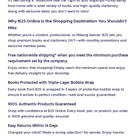
It’s like having a "bookstore near me" right at your fingertips—shop easily
from home with a wide variety of books and high-quality stationery,
along with exclusive deals you don’t want to miss!
Why B2S Online Is the Shopping Destination You Shouldn’t
Miss
Whether you're a student, professional, or lifelong learner, B2S lets you
shop premium books and stationery 24/7—with monthly promotions and
exclusive member perks.
Free nationwide shipping* when you meet the minimum purchase
requirement set by the company.
Enjoy stress-free shopping! Simply reach the minimum spend and enjoy
free delivery straight to your doorstep.
Books Protected with Triple-Layer Bubble Wrap
Every book from B2S is wrapped in 3 layers of protective bubble wrap to
ensure it arrives in perfect condition—safe and sound, guaranteed.
100% Authentic Products Guaranteed
Shop with confidence at B2S Online. Every book, pen, or product you order
is 100% genuine and quality-assured.
Easy Returns Within 14 Days
Changed your mind? Made a wrong selection? No worries. Enjoy hassle-