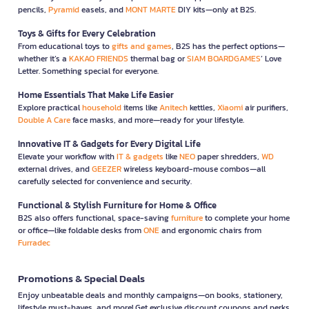
pencils,
Pyramid
easels, and
MONT MARTE
DIY kits—only at B2S.
Toys & Gifts for Every Celebration
From educational toys to
gifts and games
, B2S has the perfect options—
whether it’s a
KAKAO FRIENDS
thermal bag or
SIAM BOARDGAMES
’ Love
Letter. Something special for everyone.
Home Essentials That Make Life Easier
Explore practical
household
items like
Anitech
kettles,
Xiaomi
air purifiers,
Double A Care
face masks, and more—ready for your lifestyle.
Innovative IT & Gadgets for Every Digital Life
Elevate your workflow with
IT & gadgets
like
NEO
paper shredders,
WD
external drives, and
GEEZER
wireless keyboard-mouse combos—all
carefully selected for convenience and security.
Functional & Stylish Furniture for Home & Office
B2S also offers functional, space-saving
furniture
to complete your home
or office—like foldable desks from
ONE
and ergonomic chairs from
Furradec
Promotions & Special Deals
Enjoy unbeatable deals and monthly campaigns—on books, stationery,
lifestyle must-haves, and more! Get exclusive discount coupons and perks