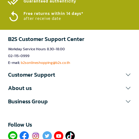
Guaranteed authenticity​
Free returns within 14 days*
after receive date
B2S Customer Support Center
Workday Service Hours 8.30-18.00
02-115-0999
E-mail:
b2sonlineshopping@b2s.co.th
Customer Support
About us
Business Group
Follow Us​