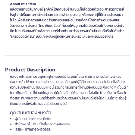
About this item
หลังจากเที่ยวสัมภาษณ์ลูกค้าผู้โชคดีของร้านเซนิเท็นโดด้วยตัวเอง ศาสตราจารย์
โรคุโจได้เริ่มแผนการใหม่ด้วยการแจกจ่ายถุงบรรจุเหรียญแก่ผู้ที่มีความปรารถนา
ในใจเพื่อสืบหาความลับของร้านขายขนมแห่งนี้ รวมถึงกลไกการทำงานของขนม
วิเศษต่าง ๆ ตั้งแต่ “ไทยากิเขตร้อน” ที่ช่วยให้ปลูกผลไม้เมืองร้อนได้งอกงามดั่งใจ
นึก ไปจนถึงของที่มีพลังเวทมนตร์ช่วยทำนายว่าคนตรงหน้าเป็นคนดีหรือไม่ดีอย่าง
“เครื่องวัดตัดสิน” เบนิโกะจะล่วงรู้ถึงแผนการนี้หรือไม่ และจะรับมืออย่างไร
Product Description
หลังจากได้สัมภาษณ์ลูกค้าผู้โชคดีของร้านเซนิเท็นโด ศาสตราจารย์โรคุโจได้เริ่ม
แผนการใหม่ด้วยการแจกจ่ายถุงบรรจุเหรียญแก่ผู้ที่มีความปรารถนาในใจ เพื่อสืบหา
ความลับของร้านขายขนมแห่งนี้ รวมถึงกลไกการทำงานของขนมวิเศษต่าง ๆ ตั้งแต่ "
ไทยากิเขตร้อน" ที่ช่วยให้ปลูกผลไม้เมืองร้อนได้งอกงามดั่งใจนึก ไปจนถึง "เครื่องวัด
ตัดสิน" ที่มีพลังเวทมนตร์ช่วยทำนายว่าคนตรงหน้าเป็นคนดีหรือไม่ดี เบนิโกะจะล่วงรู้
ถึงแผนการนี้หรือไม่ และจะรับมืออย่างไร?
คุณสมบัติของหนังสือ
ผู้เขียน: Hiroshima Reiko
สำนักพิมพ์: นานมีบุ๊คส์/nanmeebooks
ISBN : 9786160470365