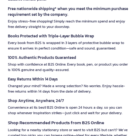
Free nationwide shipping* when you meet the minimum purchase
requirement set by the company.
Enjoy stress-free shopping! Simply reach the minimum spend and enjoy
free delivery straight to your doorstep.
Books Protected with Triple-Layer Bubble Wrap
Every book from B2S is wrapped in 3 layers of protective bubble wrap to
ensure it arrives in perfect condition—safe and sound, guaranteed.
100% Authentic Products Guaranteed
Shop with confidence at B2S Online. Every book, pen, or product you order
is 100% genuine and quality-assured.
Easy Returns Within 14 Days
Changed your mind? Made a wrong selection? No worries. Enjoy hassle-
free returns within 14 days from the date of delivery.
Shop Anytime, Anywhere, 24/7
Convenience at its best! B2S Online is open 24 hours a day, so you can
shop whenever inspiration strikes—just click and wait for your delivery.
Shop Recommended Products from B2S Online
Looking for a nearby stationery store or want to visit B2S but can't? We’ve
curated top picks you can browse online—ideal for every lifestyle, whether