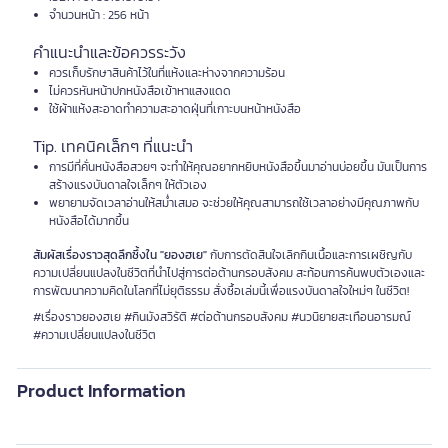
จำนวนหน้า : 256 หน้า
คำแนะนำและข้อควรระวัง
ควรเก็บรักษาสินค้าไว้ในที่แห้งและห่างจากความร้อน
ไม่ควรหันหน้าปกหนังสือเข้าหาแสงแดด
ใช้ผ้าแห้งสะอาดทำความสะอาดฝุ่นที่เกาะบนหน้าหนังสือ
Tip. เทคนิคเล็กๆ ที่แนะนำ
การมีที่คั่นหนังสือสวยๆ จะทำให้คุณอยากหยิบหนังสือขึ้นมาอ่านบ่อยขึ้น มันเป็นการ
สร้างแรงบันดาลใจเล็กๆ ให้ตัวเอง
พยายามจัดเวลาอ่านให้สม่ำเสมอ จะช่วยให้คุณสามารถใช้เวลาอย่างมีคุณภาพกับ
หนังสือได้มากขึ้น
สัมผัสเรื่องราวสุดลึกซึ้งใน "ยองฮเย"
กับการตัดสินใจเลิกกินเนื้อและการเผชิญกับ
ความเปลี่ยนแปลงในชีวิตที่นำไปสู่การต่อต้านกรอบสังคม สะท้อนการค้นพบตัวเองและ
การพัฒนาความคิดในโลกที่ไม่ยุติธรรม สั่งซื้อเล่มนี้เพื่อแรงบันดาลใจใหม่ๆ ในชีวิต!
#เรื่องราวยองฮเย #กินมังสวิรัติ #ต่อต้านกรอบสังคม #นวนิยายสะเทือนอารมณ์
#ความเปลี่ยนแปลงในชีวิต
Product Information