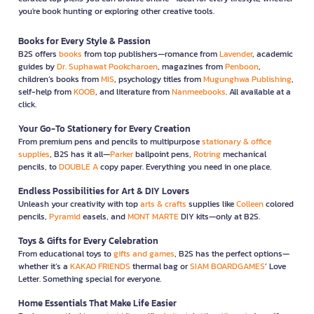
you're book hunting or exploring other creative tools.
Books for Every Style & Passion
B2S offers
books
from top publishers—romance from
Lavender
, academic
guides by
Dr. Suphawat Pookcharoen
, magazines from
Penboon
,
children’s books from
MIS
, psychology titles from
Mugunghwa Publishing
,
self-help from
KOOB
, and literature from
Nanmeebooks
. All available at a
click.
Your Go-To Stationery for Every Creation
From premium pens and pencils to multipurpose
stationary & office
supplies
, B2S has it all—
Parker
ballpoint pens,
Rotring
mechanical
pencils, to
DOUBLE A
copy paper. Everything you need in one place.
Endless Possibilities for Art & DIY Lovers
Unleash your creativity with top
arts & crafts
supplies like
Colleen
colored
pencils,
Pyramid
easels, and
MONT MARTE
DIY kits—only at B2S.
Toys & Gifts for Every Celebration
From educational toys to
gifts and games
, B2S has the perfect options—
whether it’s a
KAKAO FRIENDS
thermal bag or
SIAM BOARDGAMES
’ Love
Letter. Something special for everyone.
Home Essentials That Make Life Easier