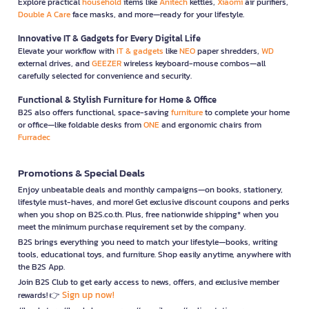
Explore practical
household
items like
Anitech
kettles,
Xiaomi
air purifiers,
Double A Care
face masks, and more—ready for your lifestyle.
Innovative IT & Gadgets for Every Digital Life
Elevate your workflow with
IT & gadgets
like
NEO
paper shredders,
WD
external drives, and
GEEZER
wireless keyboard-mouse combos—all
carefully selected for convenience and security.
Functional & Stylish Furniture for Home & Office
B2S also offers functional, space-saving
furniture
to complete your home
or office—like foldable desks from
ONE
and ergonomic chairs from
Furradec
Promotions & Special Deals
Enjoy unbeatable deals and monthly campaigns—on books, stationery,
lifestyle must-haves, and more! Get exclusive discount coupons and perks
when you shop on B2S.co.th. Plus, free nationwide shipping* when you
meet the minimum purchase requirement set by the company.
B2S brings everything you need to match your lifestyle—books, writing
tools, educational toys, and furniture. Shop easily anytime, anywhere with
the B2S App.
Join B2S Club to get early access to news, offers, and exclusive member
Sign up now!
rewards! 👉