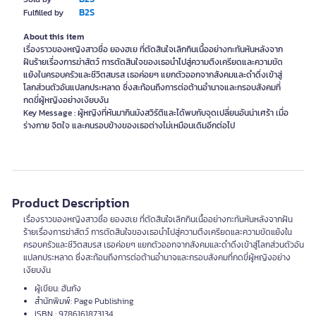
B2S
Fulfilled by
About this item
เรื่องราวของหญิงสาวชื่อ ยองฮเย ที่ตัดสินใจเลิกกินเนื้ออย่างกะทันหันหลังจาก
ฝันร้ายเรื่องการฆ่าสัตว์ การตัดสินใจของเธอนำไปสู่ความตึงเครียดและความขัด
แย้งในครอบครัวและชีวิตสมรส เธอค่อยๆ แยกตัวออกจากสังคมและดำดิ่งเข้าสู่
โลกส่วนตัวอันแปลกประหลาด ซึ่งสะท้อนถึงการต่อต้านอำนาจและกรอบสังคมที่
กดขี่ผู้หญิงอย่างเงียบงัน
Key Message : ผู้หญิงที่หันมากินมังสวิรัติและได้พบกับจุดเปลี่ยนอันน่าเศร้า เมื่อ
ร่างกาย จิตใจ และคนรอบข้างของเธอต่างไม่เหมือนเดิมอีกต่อไป
Product Description
เรื่องราวของหญิงสาวชื่อ ยองฮเย ที่ตัดสินใจเลิกกินเนื้ออย่างกะทันหันหลังจากฝัน
ร้ายเรื่องการฆ่าสัตว์ การตัดสินใจของเธอนำไปสู่ความตึงเครียดและความขัดแย้งใน
ครอบครัวและชีวิตสมรส เธอค่อยๆ แยกตัวออกจากสังคมและดำดิ่งเข้าสู่โลกส่วนตัวอัน
แปลกประหลาด ซึ่งสะท้อนถึงการต่อต้านอำนาจและกรอบสังคมที่กดขี่ผู้หญิงอย่าง
เงียบงัน
ผู้เขียน: ฮันกัง
สำนักพิมพ์: Page Publishing
ISBN : 9786161873134