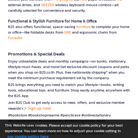
external drives, and
GEEZER
wireless keyboard-mouse combos—all
carefully selected for convenience and security.
Functional & Stylish Furniture for Home & Office
B2S also offers functional, space-saving
furniture
to complete your home
or office—like foldable desks from
ONE
and ergonomic chairs from
Furradec
Promotions & Special Deals
Enjoy unbeatable deals and monthly campaigns—on books, stationery,
lifestyle must-haves, and more! Get exclusive discount coupons and perks
when you shop on B2S.co.th. Plus, free nationwide shipping* when you
meet the minimum purchase requirement set by the company.
B2S brings everything you need to match your lifestyle—books, writing
tools, educational toys, and furniture. Shop easily anytime, anywhere with
the B2S App.
Join B2S Club to get early access to news, offers, and exclusive member
Sign up now!
rewards! 👉
#bookstore #bookshopnearme #pencilcase #onlinestationery
#buybooksonline #b2sstationery #onlineshopbooks #B2S
This Website uses cookies. Please accept our cookie policy for your best
#stationerynearme
experience. You can learn more on how to adjust your cookie setting in
*Terms and conditions apply as specified by the company.
our cookie policy here