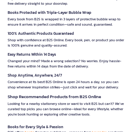
free delivery straight to your doorstep.
Books Protected with Triple-Layer Bubble Wrap
Every book from B2S is wrapped in 3 layers of protective bubble wrap to
ensure it arrives in perfect condition—safe and sound, guaranteed.
100% Authentic Products Guaranteed
Shop with confidence at B2S Online. Every book, pen, or product you order
is 100% genuine and quality-assured.
Easy Returns Within 14 Days
Changed your mind? Made a wrong selection? No worries. Enjoy hassle-
free returns within 14 days from the date of delivery.
Shop Anytime, Anywhere, 24/7
Convenience at its best! B2S Online is open 24 hours a day, so you can
shop whenever inspiration strikes—just click and wait for your delivery.
Shop Recommended Products from B2S Online
Looking for a nearby stationery store or want to visit B2S but can't? We’ve
curated top picks you can browse online—ideal for every lifestyle, whether
you're book hunting or exploring other creative tools.
Books for Every Style & Passion