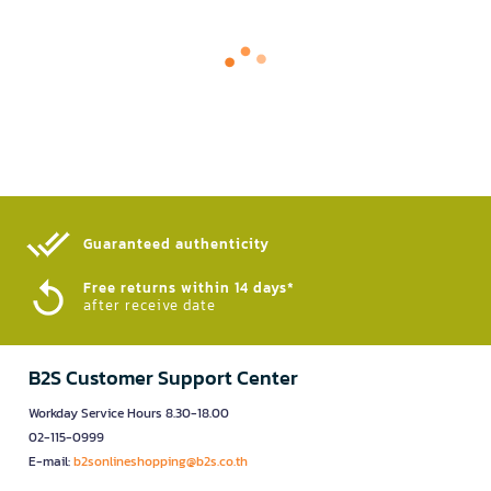
Guaranteed authenticity​
Free returns within 14 days*
after receive date
B2S Customer Support Center
Workday Service Hours 8.30-18.00
02-115-0999
E-mail:
b2sonlineshopping@b2s.co.th