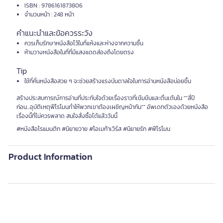
ISBN : 9786161873806
จำนวนหน้า : 248 หน้า
คำแนะนำและข้อควรระวัง
ควรเก็บรักษาหนังสือไว้ในที่แห้งและห่างจากความชื้น
ห้ามวางหนังสือในที่ที่มีแสงแดดส่องถึงโดยตรง
Tip
ใช้ที่คั่นหนังสือสวย ๆ จะช่วยสร้างแรงบันดาลใจในการอ่านหนังสือบ่อยขึ้น
สร้างประสบการณ์การอ่านที่ประทับใจด้วยเรื่องราวที่เข้มข้นและตื่นเต้นใน ""สี่ปี
ก่อน...อุบัติเหตุฟีโรโมนทำให้พวกเขาต้องเผชิญหน้ากัน"" อัพเดทตัวเองด้วยหนังสือ
เรื่องนี้ที่ไม่ควรพลาด สนใจสั่งซื้อได้แล้ววันนี้
#หนังสือโรแมนติก #นิยายวาย #โอเมก้าเวิร์ส #นิยายรัก #ฟีโรโมน
Product Information