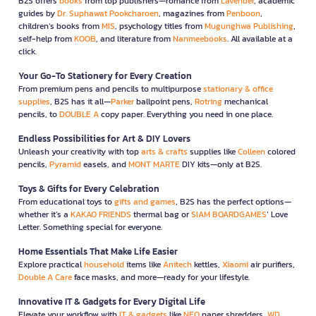
B2S offers
books
from top publishers—romance from
Lavender
, academic
guides by
Dr. Suphawat Pookcharoen
, magazines from
Penboon
,
children’s books from
MIS
, psychology titles from
Mugunghwa Publishing
,
self-help from
KOOB
, and literature from
Nanmeebooks
. All available at a
click.
Your Go-To Stationery for Every Creation
From premium pens and pencils to multipurpose
stationary & office
supplies
, B2S has it all—
Parker
ballpoint pens,
Rotring
mechanical
pencils, to
DOUBLE A
copy paper. Everything you need in one place.
Endless Possibilities for Art & DIY Lovers
Unleash your creativity with top
arts & crafts
supplies like
Colleen
colored
pencils,
Pyramid
easels, and
MONT MARTE
DIY kits—only at B2S.
Toys & Gifts for Every Celebration
From educational toys to
gifts and games
, B2S has the perfect options—
whether it’s a
KAKAO FRIENDS
thermal bag or
SIAM BOARDGAMES
’ Love
Letter. Something special for everyone.
Home Essentials That Make Life Easier
Explore practical
household
items like
Anitech
kettles,
Xiaomi
air purifiers,
Double A Care
face masks, and more—ready for your lifestyle.
Innovative IT & Gadgets for Every Digital Life
Elevate your workflow with
IT & gadgets
like
NEO
paper shredders,
WD