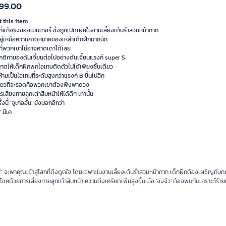
99.00
 this item
ี่แท้จริงของเมนเทอร์ ซึ่งถูกเปิดเผยในงานเลี้ยงเต้นรำสวมหน้ากาก
้อยู่เหนือความคาดหมายของเหล่าเด็กฝึกมากนัก
งที่พวกเขาไม่อาจคาดเดาได้เลย
ติกาของดันเจี้ยนต่อไปอย่างดันเจี้ยนแรงก์ super S
ญาตให้เด็กฝึกพกไอเทมติดตัวไปได้เพียงชิ้นเดียว
งห้ามเป็นไอเทมที่ระดับสูงกว่าแรงก์ B ขึ้นไปอีก
ียวที่จะรอดคือพวกเขาต้องพึ่งพาดวง
เสี่ยงทายลูกเต๋าสิบหน้าให้ได้ดีๆ เท่านั้น
งนี้ ‘จูเก่ออั้น’ ยังบอกอีกว่า
’ มีเค
" จะพาคุณเข้าสู่โลกที่ดึงดูดใจ โดยเฉพาะในงานเลี้ยงเต้นรำสวมหน้ากาก เด็กฝึกต้องเผชิญกับกฎก
้วยการเสี่ยงทายลูกเต๋าสิบหน้า ความตึงเครียดเพิ่มสูงขึ้นเมื่อ 'จงจิ่ว' ต้องพบกับเคราะห์ร้ายที่