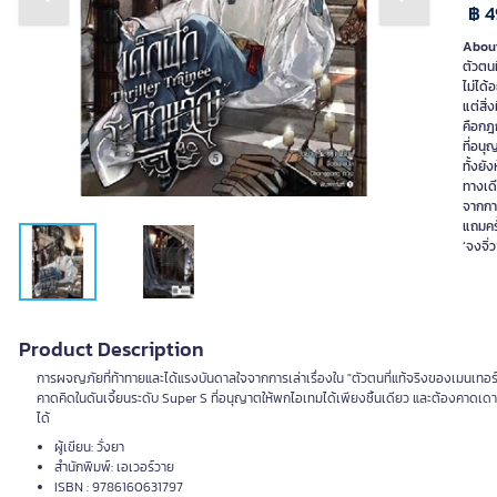
Previous slide
Next slide
฿ 4
About
ตัวตนท
ไม่ได
แต่สิ่
คือกฎก
ที่อนุ
ทั้งยั
ทางเด
จากการ
แถมครั้
‘จงจิ่ว
Product Description
การผจญภัยที่ท้าทายและได้แรงบันดาลใจจากการเล่าเรื่องใน "ตัวตนที่แท้จริงของเมนเทอร์
คาดคิดในดันเจี้ยนระดับ Super S ที่อนุญาตให้พกไอเทมได้เพียงชิ้นเดียว และต้องคาดเดาโชคด
ได้
ผู้เขียน: วั่งยา
สำนักพิมพ์: เอเวอร์วาย
ISBN : 9786160631797