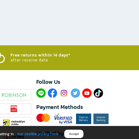
Free returns within 14 days*
after receive date
Follow Us​
Payment Methods
Verified by
our cookie policy here
etting in
Accept