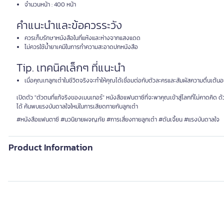
จำนวนหน้า : 400 หน้า
คำแนะนำและข้อควรระวัง
ควรเก็บรักษาหนังสือในที่แห้งและห่างจากแสงแดด
ไม่ควรใช้น้ำยาเคมีในการทำความสะอาดปกหนังสือ
Tip. เทคนิคเล็กๆ ที่แนะนำ
เมื่อคุณเทลูกเต๋าในชีวิตจริงจะทำให้คุณได้เชื่อมต่อกับตัวละครและสัมผัสความตื่นเต้นอ
เปิดตัว "ตัวตนที่แท้จริงของเมนเทอร์" หนังสือแฟนตาซีที่จะพาคุณเข้าสู่โลกที่ไม่คาดคิด
ได้ ค้นพบแรงบันดาลใจใหม่ในการเสียดทายกับลูกเต๋า
#หนังสือแฟนตาซี #นวนิยายผจญภัย #การเสี่ยงทายลูกเต๋า #ดันเจี้ยน #แรงบันดาลใจ
Product Information