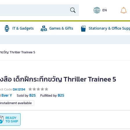
EN
IT & Gadgets
Games & Gifts
Stationary & Office Sup
ึกขวัญ Thriller Trainee 5
งสือ เด็กฝึกระทึกขวัญ Thriller Trainee 5
uct Code
DA12134
Ever Y
B2S
B2S
d
Sold by
Fulfilled by
nstallment available
READY
TO SHIP