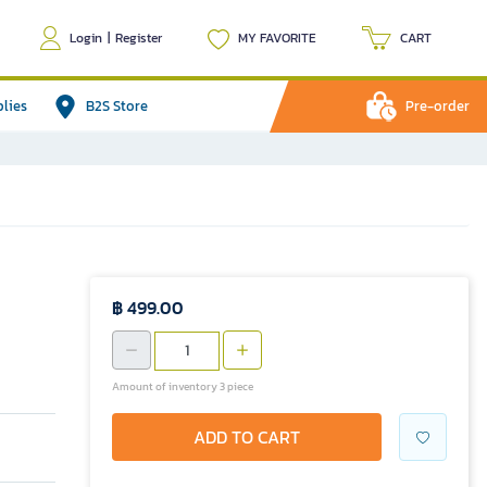
Login
|
Register
MY FAVORITE
CART
plies
B2S Store
Pre-order
฿ 499.00
Amount of inventory 3 piece
ADD TO CART