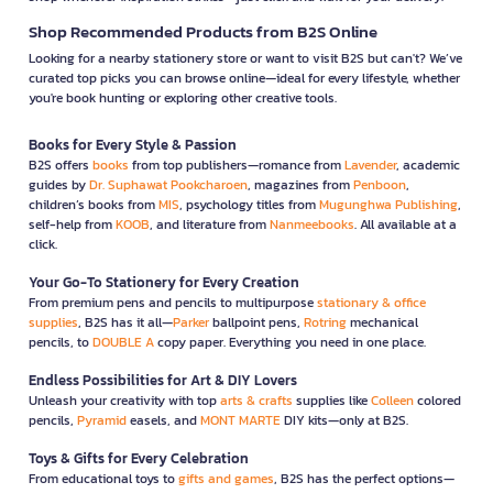
Shop Recommended Products from B2S Online
Looking for a nearby stationery store or want to visit B2S but can't? We’ve
curated top picks you can browse online—ideal for every lifestyle, whether
you're book hunting or exploring other creative tools.
Books for Every Style & Passion
B2S offers
books
from top publishers—romance from
Lavender
, academic
guides by
Dr. Suphawat Pookcharoen
, magazines from
Penboon
,
children’s books from
MIS
, psychology titles from
Mugunghwa Publishing
,
self-help from
KOOB
, and literature from
Nanmeebooks
. All available at a
click.
Your Go-To Stationery for Every Creation
From premium pens and pencils to multipurpose
stationary & office
supplies
, B2S has it all—
Parker
ballpoint pens,
Rotring
mechanical
pencils, to
DOUBLE A
copy paper. Everything you need in one place.
Endless Possibilities for Art & DIY Lovers
Unleash your creativity with top
arts & crafts
supplies like
Colleen
colored
pencils,
Pyramid
easels, and
MONT MARTE
DIY kits—only at B2S.
Toys & Gifts for Every Celebration
From educational toys to
gifts and games
, B2S has the perfect options—