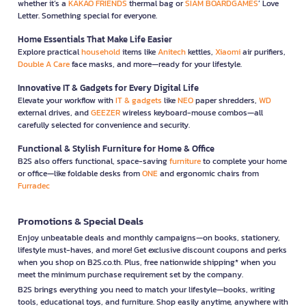
whether it’s a
KAKAO FRIENDS
thermal bag or
SIAM BOARDGAMES
’ Love
Letter. Something special for everyone.
Home Essentials That Make Life Easier
Explore practical
household
items like
Anitech
kettles,
Xiaomi
air purifiers,
Double A Care
face masks, and more—ready for your lifestyle.
Innovative IT & Gadgets for Every Digital Life
Elevate your workflow with
IT & gadgets
like
NEO
paper shredders,
WD
external drives, and
GEEZER
wireless keyboard-mouse combos—all
carefully selected for convenience and security.
Functional & Stylish Furniture for Home & Office
B2S also offers functional, space-saving
furniture
to complete your home
or office—like foldable desks from
ONE
and ergonomic chairs from
Furradec
Promotions & Special Deals
Enjoy unbeatable deals and monthly campaigns—on books, stationery,
lifestyle must-haves, and more! Get exclusive discount coupons and perks
when you shop on B2S.co.th. Plus, free nationwide shipping* when you
meet the minimum purchase requirement set by the company.
B2S brings everything you need to match your lifestyle—books, writing
tools, educational toys, and furniture. Shop easily anytime, anywhere with