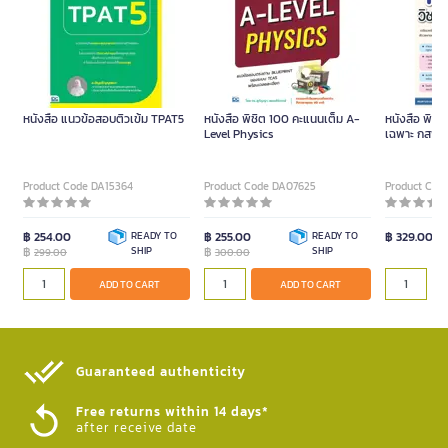
หนังสือ แนวข้อสอบติวเข้ม TPAT5
หนังสือ พิชิต 100 คะแนนเต็ม A-
หนังสือ พิชิ
Level Physics
เฉพาะ กสพท 
Product Code DA15364
Product Code DA07625
Product Cod
฿ 254.00
READY TO
฿ 255.00
READY TO
฿ 329.00
฿
SHIP
฿
SHIP
299.00
300.00
ADD TO CART
ADD TO CART
Guaranteed authenticity​
Free returns within 14 days*
after receive date