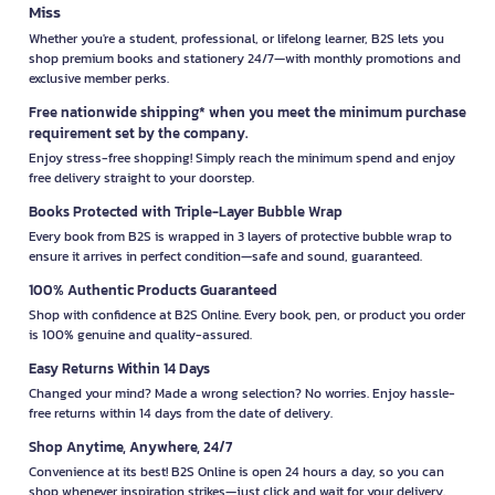
Miss
Whether you're a student, professional, or lifelong learner, B2S lets you
shop premium books and stationery 24/7—with monthly promotions and
exclusive member perks.
Free nationwide shipping* when you meet the minimum purchase
requirement set by the company.
Enjoy stress-free shopping! Simply reach the minimum spend and enjoy
free delivery straight to your doorstep.
Books Protected with Triple-Layer Bubble Wrap
Every book from B2S is wrapped in 3 layers of protective bubble wrap to
ensure it arrives in perfect condition—safe and sound, guaranteed.
100% Authentic Products Guaranteed
Shop with confidence at B2S Online. Every book, pen, or product you order
is 100% genuine and quality-assured.
Easy Returns Within 14 Days
Changed your mind? Made a wrong selection? No worries. Enjoy hassle-
free returns within 14 days from the date of delivery.
Shop Anytime, Anywhere, 24/7
Convenience at its best! B2S Online is open 24 hours a day, so you can
shop whenever inspiration strikes—just click and wait for your delivery.