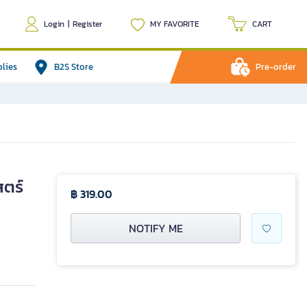
Login
|
Register
MY FAVORITE
CART
plies
B2S Store
Pre-order
สตร์
฿ 319.00
NOTIFY ME