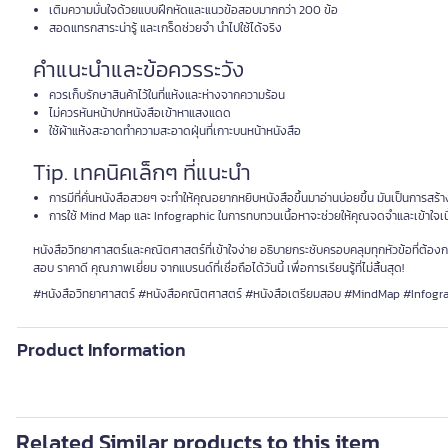
เติมความมั่นใจด้วยแบบฝึกหัดและแนวข้อสอบมากกว่า 200 ข้อ
สอดแทรกสาระน่ารู้ และเกร็ดช่วยจำ นำไปใช้ได้จริง
คำแนะนำและข้อควรระวัง
ควรเก็บรักษาสินค้าไว้ในที่แห้งและห่างจากความร้อน
ไม่ควรหันหน้าปกหนังสือเข้าหาแสงแดด
ใช้ผ้าแห้งสะอาดทำความสะอาดฝุ่นที่เกาะบนหน้าหนังสือ
Tip. เทคนิคเล็กๆ ที่แนะนำ
การมีที่คั่นหนังสือสวยๆ จะทำให้คุณอยากหยิบหนังสือขึ้นมาอ่านบ่อยขึ้น มันเป็นการสร้
การใช้ Mind Map และ Infographic ในการทบทวนเนื้อหาจะช่วยให้คุณจดจำและเข้าใจเนื้อ
หนังสือวิทยาศาสตร์และคณิตศาสตร์ที่เข้าใจง่าย อธิบายกระชับครอบคลุมทุกหัวข้อที่ต้องการ 
สอบ ราคาดี คุณภาพเยี่ยม จากแบรนด์ที่เชื่อถือได้วันนี้ เพื่อการเรียนรู้ที่ไม่สิ้นสุด!
#หนังสือวิทยาศาสตร์ #หนังสือคณิตศาสตร์ #หนังสือเตรียมสอบ #MindMap #Infogr
Product Information
Related Similar products to this item