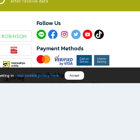
after receive date
Follow Us​
Payment Methods
Verified by
our cookie policy here
etting in
Accept
Download B2S app