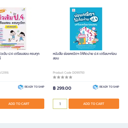
ิวเข้ม ป.4 เตรียมสอบ ครบทุก
หนังสือ ย่อยคณิตฯ ให้คิดง่าย ป.4 เตรียมฯก่อน
์
สอบ
A12916
Product Code D099793
READY TO SHIP
฿ 299.00
READY TO SHIP
ADD TO CART
ADD TO CART