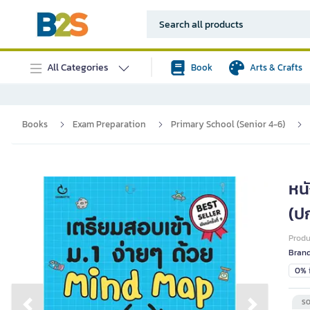
All Categories
Book
Arts & Crafts
Books
Exam Preparation
Primary School (Senior 4-6)
หน
(ป
Prod
Bran
0% i
SO