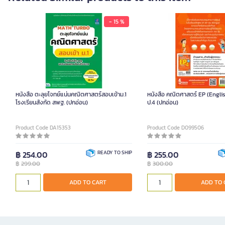
- 15 %
หนังสือ ตะลุยโจทย์แน่นคณิตศาสตร์สอบเข้าม.1
หนังสือ คณิตศาสตร์ EP (Engl
โรงเรียนสังกัด สพฐ. (ปกอ่อน)
ป.4 (ปกอ่อน)
Product Code DA15353
Product Code D099506
฿ 254.00
READY TO SHIP
฿ 255.00
฿
299.00
฿
300.00
ADD TO CART
ADD TO 