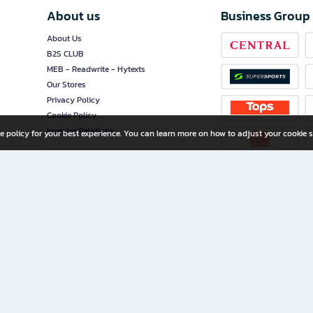
About us
Business Group
About Us
B2S CLUB
MEB - Readwrite - Hytexts
Our Stores
Privacy Policy
Cookie Policy
Investor Relations
e policy for your best experience. You can learn more on how to adjust your cookie s
ny Limited