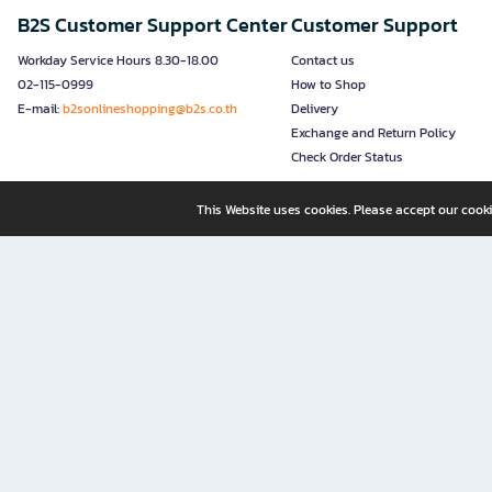
B2S Customer Support Center
Customer Support
Workday Service Hours 8.30-18.00
Contact us
02-115-0999
How to Shop
E-mail:
b2sonlineshopping@b2s.co.th
Delivery
Exchange and Return Policy
Check Order Status
This Website uses cookies. Please accept our cooki
B2S, a business unit of Central Retail Corporation Public Compa