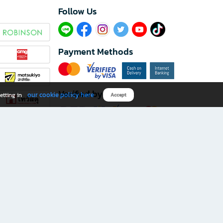
Follow Us​
Payment Methods
Verified by
our cookie policy here
etting in
Accept
Download B2S app