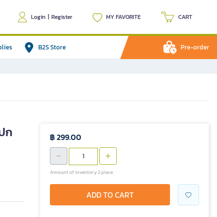
Login
|
Register
MY FAVORITE
CART
plies
B2S Store
Pre-order
(ปก
฿ 299.00
Amount of inventory 2 piece
ADD TO CART