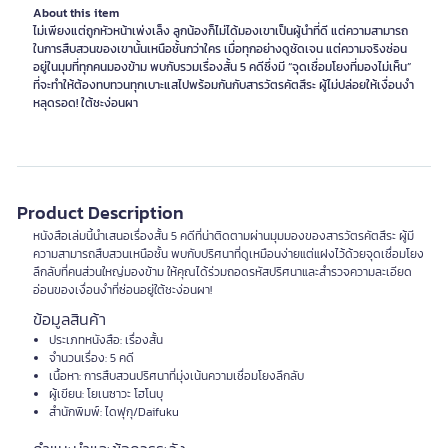
About this item
ไม่เพียงแต่ถูกหัวหน้าเพ่งเล็ง ลูกน้องก็ไม่ได้มองเขาเป็นผู้นำที่ดี แต่ความสามารถ
ในการสืบสวนของเขานั้นเหนือชั้นกว่าใคร เมื่อทุกอย่างดูชัดเจน แต่ความจริงซ่อน
อยู่ในมุมที่ทุกคนมองข้าม พบกับรวมเรื่องสั้น 5 คดีซึ่งมี “จุดเชื่อมโยงที่มองไม่เห็น”
ที่จะทำให้ต้องทบทวนทุกเบาะแสไปพร้อมกันกับสารวัตรคัตสึระ ผู้ไม่ปล่อยให้เงื่อนงำ
หลุดรอด! ใต้ชะง่อนผา
Product Description
หนังสือเล่มนี้นำเสนอเรื่องสั้น 5 คดีที่น่าติดตามผ่านมุมมองของสารวัตรคัตสึระ ผู้มี
ความสามารถสืบสวนเหนือชั้น พบกับปริศนาที่ดูเหมือนง่ายแต่แฝงไว้ด้วยจุดเชื่อมโยง
ลึกลับที่คนส่วนใหญ่มองข้าม ให้คุณได้ร่วมถอดรหัสปริศนาและสำรวจความละเอียด
อ่อนของเงื่อนงำที่ซ่อนอยู่ใต้ชะง่อนผา!
ข้อมูลสินค้า
ประเภทหนังสือ: เรื่องสั้น
จำนวนเรื่อง: 5 คดี
เนื้อหา: การสืบสวนปริศนาที่มุ่งเน้นความเชื่อมโยงลึกลับ
ผู้เขียน: โยเนซาวะ โฮโนบุ
สำนักพิมพ์: ไดฟุกุ/Daifuku