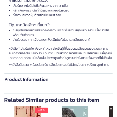
คำแนะนำและข้อควรระวัง
เก็บรักษาหนังสือในที่แห้งและห่างจากความชื้น
หลีกเลี่ยงการวางในที่ที่มีแสงแดดส่องโดยตรง
ทำความสะอาดฝุ่นด้วยผ้าแห้งและสะอาด
Tip. เทคนิคเล็กๆ ที่แนะนำ
ใช้สมุดโน้ตจดเบาะแสระหว่างการอ่าน เพื่อเพิ่มความสนุกและวิเคราะห์เรื่องราวไป
พร้อมกับตัวละคร
อ่านในบรรยากาศเงียบสงบ เพื่อเพิ่มโฟกัสในรายละเอียดของคดี
หนังสือ "เปลวไฟใต้ชะง่อนผา" เหมาะสำหรับผู้ที่ชื่นชอบแนวสืบสวนสอบสวนและการ
ค้นหาความจริงในเงามืด ร่วมเดินทางไปกับสารวัตรคัตสึระและไขปริศนาในแบบที่คุณไม่
เคยคาดคิดมาก่อน หนังสือเล่มนี้จะพาคุณดำดิ่งสู่ความลึกซึ้งของเรื่องราวที่ไม่มีวันลืม!
#หนังสือสืบสวน #เรื่องสั้น #นิยายลึกลับ #เปลวไฟใต้ชะง่อนผา #ปริศนาสุดท้าทาย
Product Information
Related Similar products to this item
- 15 %