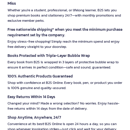
Miss
Whether you're a student, professional, or lifelong learner, B2S lets you
shop premium books and stationery 24/7—with monthly promotions and
exclusive member perks.
Free nationwide shipping* when you meet the minimum purchase
requirement set by the company.
Enjoy stress-free shopping! Simply reach the minimum spend and enjoy
free delivery straight to your doorstep.
Books Protected with Triple-Layer Bubble Wrap
Every book from B2S is wrapped in 3 layers of protective bubble wrap to
ensure it arrives in perfect condition—safe and sound, guaranteed.
100% Authentic Products Guaranteed
Shop with confidence at B2S Online. Every book, pen, or product you order
is 100% genuine and quality-assured.
Easy Returns Within 14 Days
Changed your mind? Made a wrong selection? No worries. Enjoy hassle-
free returns within 14 days from the date of delivery.
Shop Anytime, Anywhere, 24/7
Convenience at its best! B2S Online is open 24 hours a day, so you can
shop whenever inspiration strikes—just click and wait for your delivery.