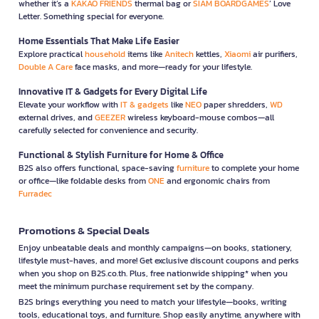
whether it’s a
KAKAO FRIENDS
thermal bag or
SIAM BOARDGAMES
’ Love
Letter. Something special for everyone.
Home Essentials That Make Life Easier
Explore practical
household
items like
Anitech
kettles,
Xiaomi
air purifiers,
Double A Care
face masks, and more—ready for your lifestyle.
Innovative IT & Gadgets for Every Digital Life
Elevate your workflow with
IT & gadgets
like
NEO
paper shredders,
WD
external drives, and
GEEZER
wireless keyboard-mouse combos—all
carefully selected for convenience and security.
Functional & Stylish Furniture for Home & Office
B2S also offers functional, space-saving
furniture
to complete your home
or office—like foldable desks from
ONE
and ergonomic chairs from
Furradec
Promotions & Special Deals
Enjoy unbeatable deals and monthly campaigns—on books, stationery,
lifestyle must-haves, and more! Get exclusive discount coupons and perks
when you shop on B2S.co.th. Plus, free nationwide shipping* when you
meet the minimum purchase requirement set by the company.
B2S brings everything you need to match your lifestyle—books, writing
tools, educational toys, and furniture. Shop easily anytime, anywhere with