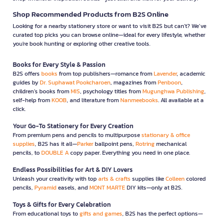
Shop Recommended Products from B2S Online
Looking for a nearby stationery store or want to visit B2S but can't? We’ve
curated top picks you can browse online—ideal for every lifestyle, whether
you're book hunting or exploring other creative tools.
Books for Every Style & Passion
B2S offers
books
from top publishers—romance from
Lavender
, academic
guides by
Dr. Suphawat Pookcharoen
, magazines from
Penboon
,
children’s books from
MIS
, psychology titles from
Mugunghwa Publishing
,
self-help from
KOOB
, and literature from
Nanmeebooks
. All available at a
click.
Your Go-To Stationery for Every Creation
From premium pens and pencils to multipurpose
stationary & office
supplies
, B2S has it all—
Parker
ballpoint pens,
Rotring
mechanical
pencils, to
DOUBLE A
copy paper. Everything you need in one place.
Endless Possibilities for Art & DIY Lovers
Unleash your creativity with top
arts & crafts
supplies like
Colleen
colored
pencils,
Pyramid
easels, and
MONT MARTE
DIY kits—only at B2S.
Toys & Gifts for Every Celebration
From educational toys to
gifts and games
, B2S has the perfect options—