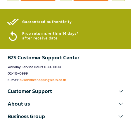
Guaranteed authenticity​
Free returns within 14 days*
after receive date
B2S Customer Support Center
Workday Service Hours 8.30-18.00
02-115-0999
E-mail:
b2sonlineshopping@b2s.co.th
Customer Support
About us
Business Group