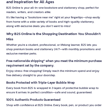
and Inspiration for All Ages
B2S Online is your all-in-one bookstore and stationery shop, perfect for
readers, writers, and creators alike.
It’s like having a "bookstore near me" right at your fingertips—shop easily
from home with a wide variety of books and high-quality stationery,
along with exclusive deals you don’t want to miss!
Why B2S Online Is the Shopping Destination You Shouldn’t
Miss
Whether you're a student, professional, or lifelong learner, B2S lets you
shop premium books and stationery 24/7—with monthly promotions and
exclusive member perks.
Free nationwide shipping* when you meet the minimum purchase
requirement set by the company.
Enjoy stress-free shopping! Simply reach the minimum spend and enjoy
free delivery straight to your doorstep.
Books Protected with Triple-Layer Bubble Wrap
Every book from B2S is wrapped in 3 layers of protective bubble wrap to
ensure it arrives in perfect condition—safe and sound, guaranteed.
100% Authentic Products Guaranteed
Shop with confidence at B2S Online. Every book, pen, or product you order