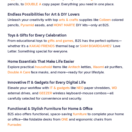
pencils, to
DOUBLE A
copy paper. Everything you need in one place.
Endless Possibilities for Art & DIY Lovers
Unleash your creativity with top
arts & crafts
supplies like
Colleen
colored
pencils,
Pyramid
easels, and
MONT MARTE
DIY kits—only at B2S.
Toys & Gifts for Every Celebration
From educational toys to
gifts and games
, B2S has the perfect options—
whether it’s a
KAKAO FRIENDS
thermal bag or
SIAM BOARDGAMES
’ Love
Letter. Something special for everyone.
Home Essentials That Make Life Easier
Explore practical
household
items like
Anitech
kettles,
Xiaomi
air purifiers,
Double A Care
face masks, and more—ready for your lifestyle.
Innovative IT & Gadgets for Every Digital Life
Elevate your workflow with
IT & gadgets
like
NEO
paper shredders,
WD
external drives, and
GEEZER
wireless keyboard-mouse combos—all
carefully selected for convenience and security.
Functional & Stylish Furniture for Home & Office
B2S also offers functional, space-saving
furniture
to complete your home
or office—like foldable desks from
ONE
and ergonomic chairs from
Furradec