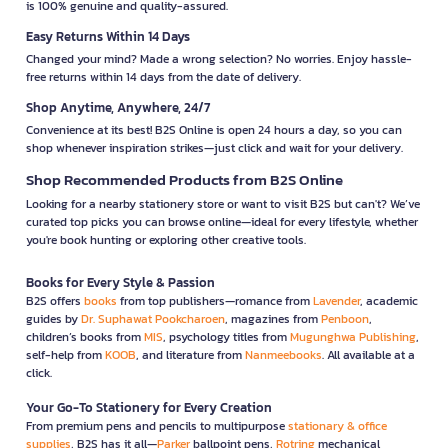
is 100% genuine and quality-assured.
Easy Returns Within 14 Days
Changed your mind? Made a wrong selection? No worries. Enjoy hassle-
free returns within 14 days from the date of delivery.
Shop Anytime, Anywhere, 24/7
Convenience at its best! B2S Online is open 24 hours a day, so you can
shop whenever inspiration strikes—just click and wait for your delivery.
Shop Recommended Products from B2S Online
Looking for a nearby stationery store or want to visit B2S but can't? We’ve
curated top picks you can browse online—ideal for every lifestyle, whether
you're book hunting or exploring other creative tools.
Books for Every Style & Passion
B2S offers
books
from top publishers—romance from
Lavender
, academic
guides by
Dr. Suphawat Pookcharoen
, magazines from
Penboon
,
children’s books from
MIS
, psychology titles from
Mugunghwa Publishing
,
self-help from
KOOB
, and literature from
Nanmeebooks
. All available at a
click.
Your Go-To Stationery for Every Creation
From premium pens and pencils to multipurpose
stationary & office
supplies
, B2S has it all—
Parker
ballpoint pens,
Rotring
mechanical