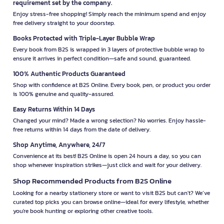
requirement set by the company.
Enjoy stress-free shopping! Simply reach the minimum spend and enjoy
free delivery straight to your doorstep.
Books Protected with Triple-Layer Bubble Wrap
Every book from B2S is wrapped in 3 layers of protective bubble wrap to
ensure it arrives in perfect condition—safe and sound, guaranteed.
100% Authentic Products Guaranteed
Shop with confidence at B2S Online. Every book, pen, or product you order
is 100% genuine and quality-assured.
Easy Returns Within 14 Days
Changed your mind? Made a wrong selection? No worries. Enjoy hassle-
free returns within 14 days from the date of delivery.
Shop Anytime, Anywhere, 24/7
Convenience at its best! B2S Online is open 24 hours a day, so you can
shop whenever inspiration strikes—just click and wait for your delivery.
Shop Recommended Products from B2S Online
Looking for a nearby stationery store or want to visit B2S but can't? We’ve
curated top picks you can browse online—ideal for every lifestyle, whether
you're book hunting or exploring other creative tools.