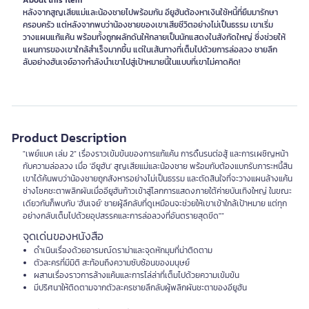
About this item
หลังจากสูญเสียแม่และน้องชายไปพร้อมกัน อียูฮันต้องหาเงินใช้หนี้ที่ยืมมารักษา
ครอบครัว แต่หลังจากพบว่าน้องชายของเขาเสียชีวิตอย่างไม่เป็นธรรม เขาเริ่ม
วางแผนแก้แค้น พร้อมทั้งถูกผลักดันให้กลายเป็นนักแสดงในสังกัดใหญ่ ซึ่งช่วยให้
แผนการของเขาใกล้สำเร็จมากขึ้น แต่ในเส้นทางที่เต็มไปด้วยการล่อลวง ชายลึก
ลับอย่างฮันเจย์อาจกำลังนำเขาไปสู่เป้าหมายนี้ในแบบที่เขาไม่คาดคิด!
Product Description
"เพย์แบค เล่ม 2" เรื่องราวเข้มข้นของการแก้แค้น การดิ้นรนต่อสู้ และการเผชิญหน้า
กับความล่อลวง เมื่อ 'อียูฮัน' สูญเสียแม่และน้องชาย พร้อมกับต้องแบกรับภาระหนี้สิน
เขาได้ค้นพบว่าน้องชายถูกสังหารอย่างไม่เป็นธรรม และตัดสินใจที่จะวางแผนล้างแค้น
ช่างโชคชะตาพลิกผันเมื่ออียูฮันก้าวเข้าสู่โลกการแสดงภายใต้ค่ายบันเทิงใหญ่ ในขณะ
เดียวกันก็พบกับ 'ฮันเจย์' ชายผู้ลึกลับที่ดูเหมือนจะช่วยให้เขาเข้าใกล้เป้าหมาย แต่ทุก
อย่างกลับเต็มไปด้วยอุปสรรคและการล่อลวงที่อันตรายสุดขีด""
จุดเด่นของหนังสือ
ดำเนินเรื่องด้วยอารมณ์ดราม่าและจุดหักมุมที่น่าติดตาม
ตัวละครที่มีมิติ สะท้อนถึงความซับซ้อนของมนุษย์
ผสานเรื่องราวการล้างแค้นและการไล่ล่าที่เต็มไปด้วยความเข้มข้น
มีปริศนาให้ติดตามจากตัวละครชายลึกลับผู้พลิกผันชะตาของอียูฮัน