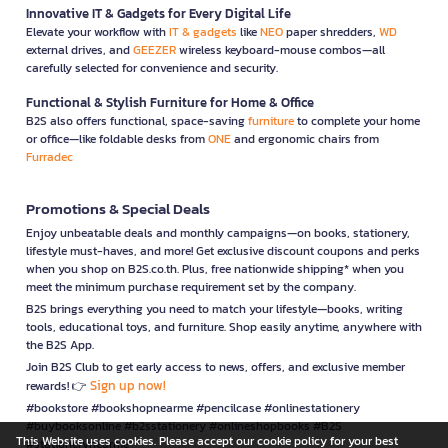
Innovative IT & Gadgets for Every Digital Life
Elevate your workflow with
IT & gadgets
like
NEO
paper shredders,
WD
external drives, and
GEEZER
wireless keyboard-mouse combos—all
carefully selected for convenience and security.
Functional & Stylish Furniture for Home & Office
B2S also offers functional, space-saving
furniture
to complete your home
or office—like foldable desks from
ONE
and ergonomic chairs from
Furradec
Promotions & Special Deals
Enjoy unbeatable deals and monthly campaigns—on books, stationery,
lifestyle must-haves, and more! Get exclusive discount coupons and perks
when you shop on B2S.co.th. Plus, free nationwide shipping* when you
meet the minimum purchase requirement set by the company.
B2S brings everything you need to match your lifestyle—books, writing
tools, educational toys, and furniture. Shop easily anytime, anywhere with
the B2S App.
Join B2S Club to get early access to news, offers, and exclusive member
Sign up now!
rewards! 👉
#bookstore #bookshopnearme #pencilcase #onlinestationery
#buybooksonline #b2sstationery #onlineshopbooks #B2S
This Website uses cookies. Please accept our cookie policy for your best
#stationerynearme