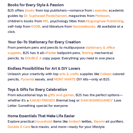
Books for Every Style & Passion
B2S offers
books
from top publishers—romance from
Lavender
, academic
guides by
Dr. Suphawat Pookcharoen
, magazines from
Penboon
,
children’s books from
MIS
, psychology titles from
Mugunghwa Publishing
,
self-help from
KOOB
, and literature from
Nanmeebooks
. All available at a
click.
Your Go-To Stationery for Every Creation
From premium pens and pencils to multipurpose
stationary & office
supplies
, B2S has it all—
Parker
ballpoint pens,
Rotring
mechanical
pencils, to
DOUBLE A
copy paper. Everything you need in one place.
Endless Possibilities for Art & DIY Lovers
Unleash your creativity with top
arts & crafts
supplies like
Colleen
colored
pencils,
Pyramid
easels, and
MONT MARTE
DIY kits—only at B2S.
Toys & Gifts for Every Celebration
From educational toys to
gifts and games
, B2S has the perfect options—
whether it’s a
KAKAO FRIENDS
thermal bag or
SIAM BOARDGAMES
’ Love
Letter. Something special for everyone.
Home Essentials That Make Life Easier
Explore practical
household
items like
Anitech
kettles,
Xiaomi
air purifiers,
Double A Care
face masks, and more—ready for your lifestyle.