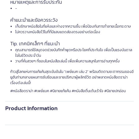
หมายเหตุและการรับประกัน
-
คำแนะนำและข้อควรระวัง
เก็บรักษาหนังสือในที่แห้งและห่างจากความชื้น เพื่อป้องกันการทำลายเนื้อกระดาษ
ไม่ควรวางหนังสือไว้ในที่ที่มีแสงแดดส่องตรงอย่างต่อเนื่อง
Tip. เทคนิคเล็กๆ ที่แนะนำ
คุณสามารถใช้สมุดจดช่วยบันทึกคำพูดหรือประโยคที่ประทับใจ เพื่อเป็นแรงบันดาล
ใจในชีวิตประจำวัน
วางที่คั่นสวยๆ ที่ชอบในหนังสือเล่มนี้ เพื่อเพิ่มความสนุกในการอ่านทุกครั้ง
ก้าวสู่โลกแห่งการแก้แค้นสุดเข้มข้นใน "เพย์แบค เล่ม 2" พร้อมติดตามชะตากรรมของอี
ยูฮันท่ามกลางแผนการซับซ้อนและชายปริศนาผู้พลิกชีวิต อย่าพลาดหนังสือดราม่า
เรื่องดังเล่มนี้!
#หนังสือดราม่า #เพย์แบค #นิยายแก้แค้น #หนังสือตื่นเต้นเร้าใจ #นิยายปกอ่อน
Product Information