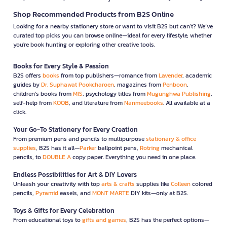
Shop Recommended Products from B2S Online
Looking for a nearby stationery store or want to visit B2S but can't? We’ve
curated top picks you can browse online—ideal for every lifestyle, whether
you're book hunting or exploring other creative tools.
Books for Every Style & Passion
B2S offers
books
from top publishers—romance from
Lavender
, academic
guides by
Dr. Suphawat Pookcharoen
, magazines from
Penboon
,
children’s books from
MIS
, psychology titles from
Mugunghwa Publishing
,
self-help from
KOOB
, and literature from
Nanmeebooks
. All available at a
click.
Your Go-To Stationery for Every Creation
From premium pens and pencils to multipurpose
stationary & office
supplies
, B2S has it all—
Parker
ballpoint pens,
Rotring
mechanical
pencils, to
DOUBLE A
copy paper. Everything you need in one place.
Endless Possibilities for Art & DIY Lovers
Unleash your creativity with top
arts & crafts
supplies like
Colleen
colored
pencils,
Pyramid
easels, and
MONT MARTE
DIY kits—only at B2S.
Toys & Gifts for Every Celebration
From educational toys to
gifts and games
, B2S has the perfect options—