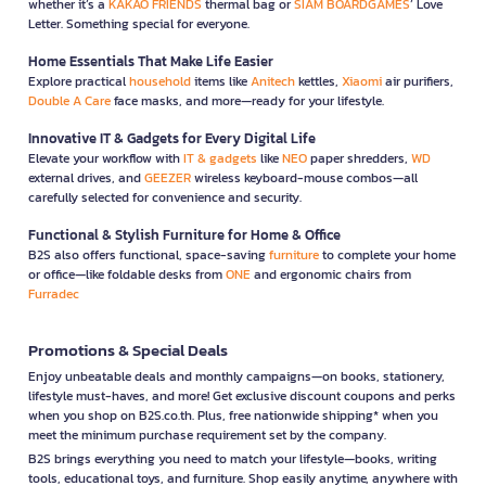
whether it’s a
KAKAO FRIENDS
thermal bag or
SIAM BOARDGAMES
’ Love
Letter. Something special for everyone.
Home Essentials That Make Life Easier
Explore practical
household
items like
Anitech
kettles,
Xiaomi
air purifiers,
Double A Care
face masks, and more—ready for your lifestyle.
Innovative IT & Gadgets for Every Digital Life
Elevate your workflow with
IT & gadgets
like
NEO
paper shredders,
WD
external drives, and
GEEZER
wireless keyboard-mouse combos—all
carefully selected for convenience and security.
Functional & Stylish Furniture for Home & Office
B2S also offers functional, space-saving
furniture
to complete your home
or office—like foldable desks from
ONE
and ergonomic chairs from
Furradec
Promotions & Special Deals
Enjoy unbeatable deals and monthly campaigns—on books, stationery,
lifestyle must-haves, and more! Get exclusive discount coupons and perks
when you shop on B2S.co.th. Plus, free nationwide shipping* when you
meet the minimum purchase requirement set by the company.
B2S brings everything you need to match your lifestyle—books, writing
tools, educational toys, and furniture. Shop easily anytime, anywhere with