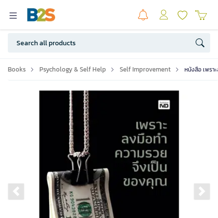
Books
Psychology & Self Help
Self Improvement
หนังสือ เพรา
Previous slide
Ne