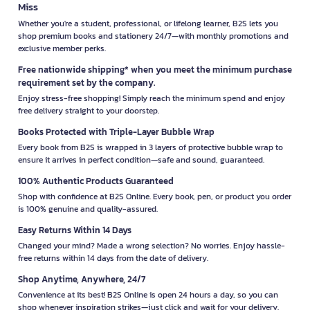
Miss
Whether you're a student, professional, or lifelong learner, B2S lets you
shop premium books and stationery 24/7—with monthly promotions and
exclusive member perks.
Free nationwide shipping* when you meet the minimum purchase
requirement set by the company.
Enjoy stress-free shopping! Simply reach the minimum spend and enjoy
free delivery straight to your doorstep.
Books Protected with Triple-Layer Bubble Wrap
Every book from B2S is wrapped in 3 layers of protective bubble wrap to
ensure it arrives in perfect condition—safe and sound, guaranteed.
100% Authentic Products Guaranteed
Shop with confidence at B2S Online. Every book, pen, or product you order
is 100% genuine and quality-assured.
Easy Returns Within 14 Days
Changed your mind? Made a wrong selection? No worries. Enjoy hassle-
free returns within 14 days from the date of delivery.
Shop Anytime, Anywhere, 24/7
Convenience at its best! B2S Online is open 24 hours a day, so you can
shop whenever inspiration strikes—just click and wait for your delivery.