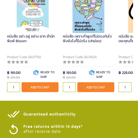
หนังสือ อย่า อยู่ อย่าง ยาก สำนัก
หนังสือ เพราะคำพูดที่ไม่ตรงกับใจ
หนังสือ แค่รู้ว
พิมพ์ Bloom
ฟังยังไงก็ไม่จริง (ปกอ่อน)
ขยะคุณก็เปลี
Product Code DA07792
Product Code DA14626
Product Cod
฿ 191.00
READY TO
฿ 191.00
READY TO
฿ 225.00
฿
SHIP
฿
SHIP
225.00
225.00
ADD TO CART
ADD TO CART
Guaranteed authenticity​
Free returns within 14 days*
after receive date