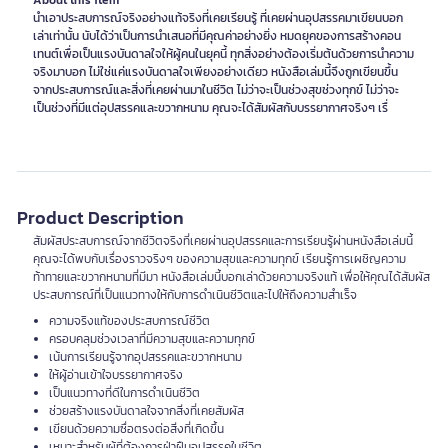
About this item
นำเอาประสบการณ์จริงอย่างแท้จริงที่เคยเรียนรู้ ที่เคยผ่านอุปสรรคมาเขียนบอก
เล่าเท่านั้น นับได้ว่าเป็นการนำเสนอที่มีคุณค่าอย่างยิ่ง หมดยุคของการสร้างคอน
เทนต์เพื่อเป็นแรงบันดาลใจให้ผู้คนในยุคนี้ ทุกสิ่งอย่างต้องเริ่มต้นด้วยการนำความ
จริงมาบอก ไม่ใช่แค่แรงบันดาลใจเพียงอย่างเดียว หนังสือเล่มนี้จึงถูกเขียนขึ้น
จากประสบการณ์และสิ่งที่เคยผ่านมาในชีวิต ไม่ว่าจะเป็นช่วงสุขช่วงทุกข์ ไม่ว่าจะ
เป็นช่วงที่มีแต่อุปสรรคและขวากหนาม คุณจะได้สัมผัสกับบรรยากาศจริงๆ เรื่
Product Description
สัมผัสประสบการณ์จากชีวิตจริงที่เคยผ่านอุปสรรคและการเรียนรู้ผ่านหนังสือเล่มนี้
คุณจะได้พบกับเรื่องราวจริงๆ ของความสุขและความทุกข์ เรียนรู้การเผชิญความ
ท้าทายและขวากหนามที่มีมา หนังสือเล่มนี้บอกเล่าด้วยความจริงแท้ เพื่อให้คุณได้สัมผัส
ประสบการณ์ที่เป็นแนวทางให้กับการดำเนินชีวิตและไปให้ถึงความสำเร็จ
ความจริงแท้ของประสบการณ์ชีวิต
ครอบคลุมช่วงเวลาที่มีความสุขและความทุกข์
เน้นการเรียนรู้จากอุปสรรคและขวากหนาม
ให้ผู้อ่านเข้าใจบรรยากาศจริง
เป็นแนวทางที่ดีในการดำเนินชีวิต
ช่วยสร้างแรงบันดาลใจจากสิ่งที่เคยสัมผัส
เขียนด้วยความซื่อตรงต่อสิ่งที่เกิดขึ้น
เหมาะสำหรับผู้ที่ต้องการฝ่าฝืนอุปสรรคในชีวิต