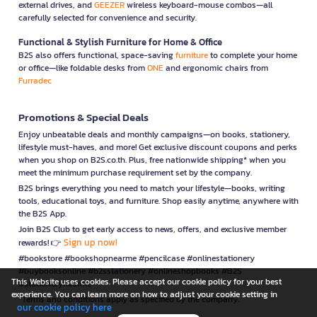
external drives, and
GEEZER
wireless keyboard-mouse combos—all
carefully selected for convenience and security.
Functional & Stylish Furniture for Home & Office
B2S also offers functional, space-saving
furniture
to complete your home
or office—like foldable desks from
ONE
and ergonomic chairs from
Furradec
Promotions & Special Deals
Enjoy unbeatable deals and monthly campaigns—on books, stationery,
lifestyle must-haves, and more! Get exclusive discount coupons and perks
when you shop on B2S.co.th. Plus, free nationwide shipping* when you
meet the minimum purchase requirement set by the company.
B2S brings everything you need to match your lifestyle—books, writing
tools, educational toys, and furniture. Shop easily anytime, anywhere with
the B2S App.
Join B2S Club to get early access to news, offers, and exclusive member
Sign up now!
rewards! 👉
#bookstore #bookshopnearme #pencilcase #onlinestationery
#buybooksonline #b2sstationery #onlineshopbooks #B2S
This Website uses cookies. Please accept our cookie policy for your best
#stationerynearme
experience. You can learn more on how to adjust your cookie setting in
*Terms and conditions apply as specified by the company.
our cookie policy here