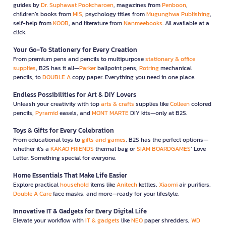
guides by
Dr. Suphawat Pookcharoen
, magazines from
Penboon
,
children’s books from
MIS
, psychology titles from
Mugunghwa Publishing
,
self-help from
KOOB
, and literature from
Nanmeebooks
. All available at a
click.
Your Go-To Stationery for Every Creation
From premium pens and pencils to multipurpose
stationary & office
supplies
, B2S has it all—
Parker
ballpoint pens,
Rotring
mechanical
pencils, to
DOUBLE A
copy paper. Everything you need in one place.
Endless Possibilities for Art & DIY Lovers
Unleash your creativity with top
arts & crafts
supplies like
Colleen
colored
pencils,
Pyramid
easels, and
MONT MARTE
DIY kits—only at B2S.
Toys & Gifts for Every Celebration
From educational toys to
gifts and games
, B2S has the perfect options—
whether it’s a
KAKAO FRIENDS
thermal bag or
SIAM BOARDGAMES
’ Love
Letter. Something special for everyone.
Home Essentials That Make Life Easier
Explore practical
household
items like
Anitech
kettles,
Xiaomi
air purifiers,
Double A Care
face masks, and more—ready for your lifestyle.
Innovative IT & Gadgets for Every Digital Life
Elevate your workflow with
IT & gadgets
like
NEO
paper shredders,
WD