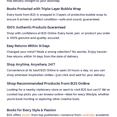
free delivery straight to your doorstep.
Books Protected with Triple-Layer Bubble Wrap
Every book from B2S is wrapped in 3 layers of protective bubble wrap to
ensure it arrives in perfect condition—safe and sound, guaranteed.
100% Authentic Products Guaranteed
Shop with confidence at B2S Online. Every book, pen, or product you order
is 100% genuine and quality-assured.
Easy Returns Within 14 Days
Changed your mind? Made a wrong selection? No worries. Enjoy hassle-
free returns within 14 days from the date of delivery.
Shop Anytime, Anywhere, 24/7
Convenience at its best! B2S Online is open 24 hours a day, so you can
shop whenever inspiration strikes—just click and wait for your delivery.
Shop Recommended Products from B2S Online
Looking for a nearby stationery store or want to visit B2S but can't? We’ve
curated top picks you can browse online—ideal for every lifestyle, whether
you're book hunting or exploring other creative tools.
Books for Every Style & Passion
B2S offers
books
from top publishers—romance from
Lavender
, academic