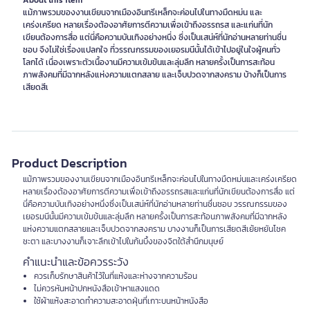
About this item
แม้ภาพรวมของงานเขียนจากเมืองอินทรีเหล็กจะค่อนไปในทางมืดหม่น และ
เคร่งเครียด หลายเรื่องต้องอาศัยการตีความเพื่อเข้าถึงอรรถรส และแก่นที่นัก
เขียนต้องการสื่อ แต่นี่คือความบันเทิงอย่างหนึ่ง ซึ่งเป็นเสน่ห์ที่นักอ่านหลายท่านชื่น
ชอบ จึงไม่ใช่เรื่องแปลกใจ ที่วรรณกรรมของเยอรมนีนั้นได้เข้าไปอยู่ในใจผู้คนทั่ว
โลกได้ เนื่องเพราะตัวเนื้องานมีความเข้มข้นและลุ่มลึก หลายครั้งเป็นการสะท้อน
ภาพสังคมที่มีฉากหลังแห่งความแตกสลาย และเจ็บปวดจากสงคราม บ้างก็เป็นการ
เสียดสีเ
Product Description
แม้ภาพรวมของงานเขียนจากเมืองอินทรีเหล็กจะค่อนไปในทางมืดหม่นและเคร่งเครียด
หลายเรื่องต้องอาศัยการตีความเพื่อเข้าถึงอรรถรสและแก่นที่นักเขียนต้องการสื่อ แต่
นี่คือความบันเทิงอย่างหนึ่งซึ่งเป็นเสน่ห์ที่นักอ่านหลายท่านชื่นชอบ วรรณกรรมของ
เยอรมนีนั้นมีความเข้มข้นและลุ่มลึก หลายครั้งเป็นการสะท้อนภาพสังคมที่มีฉากหลัง
แห่งความแตกสลายและเจ็บปวดจากสงคราม บางงานก็เป็นการเสียดสีเย้ยหยันโชค
ชะตา และบางงานก็เจาะลึกเข้าไปในก้นบึ้งของจิตใต้สำนึกมนุษย์
คำแนะนำและข้อควรระวัง
ควรเก็บรักษาสินค้าไว้ในที่แห้งและห่างจากความร้อน
ไม่ควรหันหน้าปกหนังสือเข้าหาแสงแดด
ใช้ผ้าแห้งสะอาดทำความสะอาดฝุ่นที่เกาะบนหน้าหนังสือ