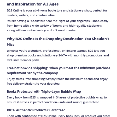
and Inspiration for All Ages
B2S Online is your all-in-one bookstore and stationery shop, perfect for
readers, writers, and creators alike.
It’s like having a "bookstore near me" right at your fingertips—shop easily
from home with a wide variety of books and high-quality stationery,
along with exclusive deals you don’t want to miss!
Why B2S Online Is the Shopping Destination You Shouldn’t
Miss
Whether you're a student, professional, or lifelong learner, B2S lets you
shop premium books and stationery 24/7—with monthly promotions and
exclusive member perks.
Free nationwide shipping* when you meet the minimum purchase
requirement set by the company.
Enjoy stress-free shopping! Simply reach the minimum spend and enjoy
free delivery straight to your doorstep.
Books Protected with Triple-Layer Bubble Wrap
Every book from B2S is wrapped in 3 layers of protective bubble wrap to
ensure it arrives in perfect condition—safe and sound, guaranteed.
100% Authentic Products Guaranteed
Shop with confidence at B2S Online. Every book, pen, or product you order