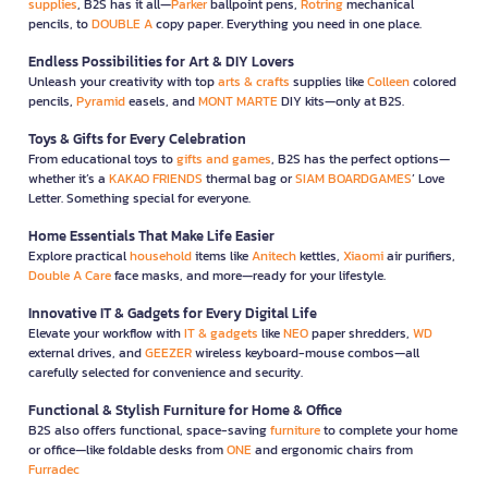
supplies
, B2S has it all—
Parker
ballpoint pens,
Rotring
mechanical
pencils, to
DOUBLE A
copy paper. Everything you need in one place.
Endless Possibilities for Art & DIY Lovers
Unleash your creativity with top
arts & crafts
supplies like
Colleen
colored
pencils,
Pyramid
easels, and
MONT MARTE
DIY kits—only at B2S.
Toys & Gifts for Every Celebration
From educational toys to
gifts and games
, B2S has the perfect options—
whether it’s a
KAKAO FRIENDS
thermal bag or
SIAM BOARDGAMES
’ Love
Letter. Something special for everyone.
Home Essentials That Make Life Easier
Explore practical
household
items like
Anitech
kettles,
Xiaomi
air purifiers,
Double A Care
face masks, and more—ready for your lifestyle.
Innovative IT & Gadgets for Every Digital Life
Elevate your workflow with
IT & gadgets
like
NEO
paper shredders,
WD
external drives, and
GEEZER
wireless keyboard-mouse combos—all
carefully selected for convenience and security.
Functional & Stylish Furniture for Home & Office
B2S also offers functional, space-saving
furniture
to complete your home
or office—like foldable desks from
ONE
and ergonomic chairs from
Furradec