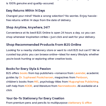
is 100% genuine and quality-assured.
Easy Returns Within 14 Days
Changed your mind? Made a wrong selection? No worries. Enjoy hassle-
free returns within 14 days from the date of delivery.
Shop Anytime, Anywhere, 24/7
Convenience at its best! B2S Online is open 24 hours a day, so you can
shop whenever inspiration strikes—just click and wait for your delivery.
Shop Recommended Products from B2S Online
Looking for a nearby stationery store or want to visit B2S but can't? We’ve
curated top picks you can browse online—ideal for every lifestyle, whether
you're book hunting or exploring other creative tools.
Books for Every Style & Passion
B2S offers
books
from top publishers—romance from
Lavender
, academic
guides by
Dr. Suphawat Pookcharoen
, magazines from
Penboon
,
children’s books from
MIS
, psychology titles from
Mugunghwa Publishing
,
self-help from
KOOB
, and literature from
Nanmeebooks
. All available at a
click.
Your Go-To Stationery for Every Creation
From premium pens and pencils to multipurpose
stationary & office