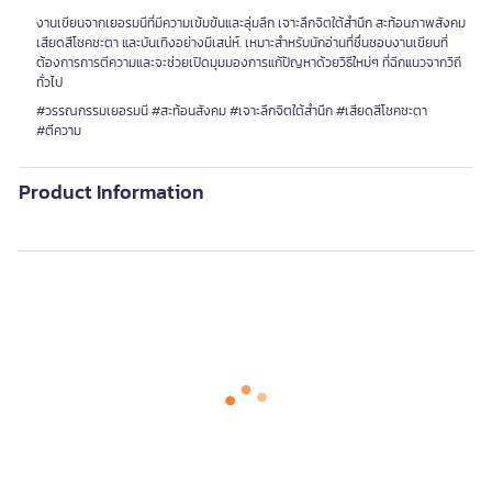
งานเขียนจากเยอรมนีที่มีความเข้มข้นและลุ่มลึก เจาะลึกจิตใต้สำนึก สะท้อนภาพสังคม
เสียดสีโชคชะตา และบันเทิงอย่างมีเสน่ห์. เหมาะสำหรับนักอ่านที่ชื่นชอบงานเขียนที่
ต้องการการตีความและจะช่วยเปิดมุมมองการแก้ปัญหาด้วยวิธีใหม่ๆ ที่ฉีกแนวจากวิถี
ทั่วไป
#วรรณกรรมเยอรมนี #สะท้อนสังคม #เจาะลึกจิตใต้สำนึก #เสียดสีโชคชะตา
#ตีความ
Product Information