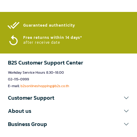
Guaranteed authenticity​
Free returns within 14 days*
after receive date
B2S Customer Support Center
Workday Service Hours 8.30-18.00
02-115-0999
E-mail:
b2sonlineshopping@b2s.co.th
Customer Support
About us
Business Group