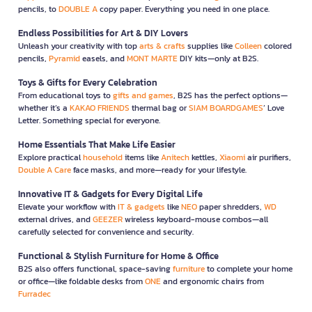
pencils, to
DOUBLE A
copy paper. Everything you need in one place.
Endless Possibilities for Art & DIY Lovers
Unleash your creativity with top
arts & crafts
supplies like
Colleen
colored
pencils,
Pyramid
easels, and
MONT MARTE
DIY kits—only at B2S.
Toys & Gifts for Every Celebration
From educational toys to
gifts and games
, B2S has the perfect options—
whether it’s a
KAKAO FRIENDS
thermal bag or
SIAM BOARDGAMES
’ Love
Letter. Something special for everyone.
Home Essentials That Make Life Easier
Explore practical
household
items like
Anitech
kettles,
Xiaomi
air purifiers,
Double A Care
face masks, and more—ready for your lifestyle.
Innovative IT & Gadgets for Every Digital Life
Elevate your workflow with
IT & gadgets
like
NEO
paper shredders,
WD
external drives, and
GEEZER
wireless keyboard-mouse combos—all
carefully selected for convenience and security.
Functional & Stylish Furniture for Home & Office
B2S also offers functional, space-saving
furniture
to complete your home
or office—like foldable desks from
ONE
and ergonomic chairs from
Furradec