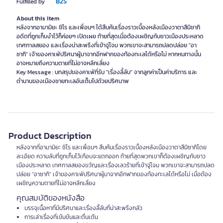
B2S
Fulfilled by
About this item
หลังจากอามามิยะ ชิโร และเพื่อนๆ ได้สืบค้นเรื่องราวเบื้องหลังเมืองวาตาสึมิซากิ
อดีตที่ถูกเก็บงำไว้ก็ค่อยๆ เปิดเผย ท้ายที่สุดเมื่อต้องเผชิญกับชาวเมืองประหลาด
เทศกาลสยอง และเรื่องน่าสะพรึงที่เข้าจู่โจม พวกเขาจะสามารถปลดปล่อย "อา
ซากิ" เจ้าของคาเฟ่ปริศนาผู้มาจากอีกฟากของท้องทะเลได้หรือไม่ หากหนทางนั้น
อาจหมายถึงความตายที่ไม่อาจหลีกเลี่ยง
Key Message : บทสรุปของคาเฟ่ที่รับ "เรื่องลี้ลับ" จากลูกค่าเป็นค่าบริการ และ
ตำนานของเมืองชายทะเลอันเต็มไปด้วยปริศนาพ
Product Description
หลังจากที่อามามิยะ ชิโร และเพื่อนๆ สืบค้นเรื่องราวเบื้องหลังเมืองวาตาสึมิซากิโดย
ละเอียด ความลับที่ถูกเก็บไว้เกือบจะแตกออก ท้ายที่สุดพวกเขาก็ต้องเผชิญกับชาว
เมืองประหลาด เทศกาลสยองขวัญและเรื่องเลวร้ายที่เข้าจู่โจม พวกเขาจะสามารถปลด
ปล่อย "อาซากิ" เจ้าของคาเฟ่ปริศนาผู้มาจากอีกฟากของท้องทะเลได้หรือไม่ เมื่อต้อง
เผชิญความตายที่ไม่อาจหลีกเลี่ยง
คุณสมบัติของหนังสือ
บรรจุเนื้อหาที่มีปริศนาและเรื่องลี้ลับที่น่าสะพรึงกลัว
การเล่าเรื่องที่เข้มข้นและตื่นเต้น