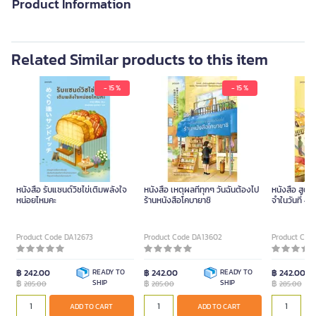
Product Information
Related Similar products to this item
- 15 %
- 15 %
หนังสือ รับแซนด์วิชไข่เติมพลังใจ
หนังสือ เหตุผลที่ทุกๆ วันฉันต้องไป
หนังสือ สูต
หน่อยไหมคะ
ร้านหนังสือโคบายาชิ
จำในวันที่ 49
Product Code DA12673
Product Code DA13602
Product Cod
฿ 242.00
READY TO
฿ 242.00
READY TO
฿ 242.00
฿
SHIP
฿
SHIP
฿
285.00
285.00
285.00
ADD TO CART
ADD TO CART