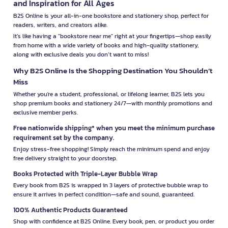
and Inspiration for All Ages
B2S Online is your all-in-one bookstore and stationery shop, perfect for
readers, writers, and creators alike.
It’s like having a "bookstore near me" right at your fingertips—shop easily
from home with a wide variety of books and high-quality stationery,
along with exclusive deals you don’t want to miss!
Why B2S Online Is the Shopping Destination You Shouldn’t
Miss
Whether you're a student, professional, or lifelong learner, B2S lets you
shop premium books and stationery 24/7—with monthly promotions and
exclusive member perks.
Free nationwide shipping* when you meet the minimum purchase
requirement set by the company.
Enjoy stress-free shopping! Simply reach the minimum spend and enjoy
free delivery straight to your doorstep.
Books Protected with Triple-Layer Bubble Wrap
Every book from B2S is wrapped in 3 layers of protective bubble wrap to
ensure it arrives in perfect condition—safe and sound, guaranteed.
100% Authentic Products Guaranteed
Shop with confidence at B2S Online. Every book, pen, or product you order