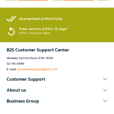
Guaranteed authenticity​
Free returns within 14 days*
after receive date
B2S Customer Support Center
Workday Service Hours 8.30-18.00
02-115-0999
E-mail:
b2sonlineshopping@b2s.co.th
Customer Support
About us
Business Group