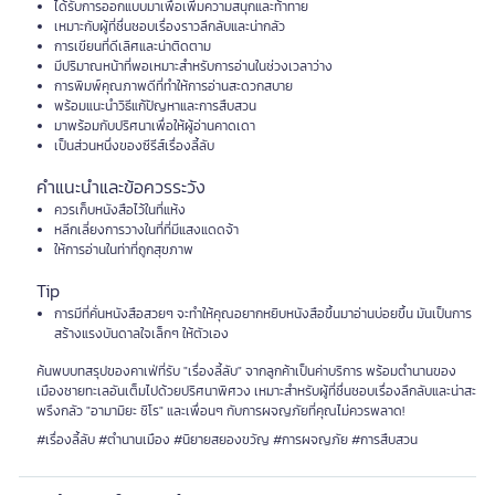
ได้รับการออกแบบมาเพื่อเพิ่มความสนุกและท้าทาย
เหมาะกับผู้ที่ชื่นชอบเรื่องราวลึกลับและน่ากลัว
การเขียนที่ดีเลิศและน่าติดตาม
มีปริมาณหน้าที่พอเหมาะสำหรับการอ่านในช่วงเวลาว่าง
การพิมพ์คุณภาพดีที่ทำให้การอ่านสะดวกสบาย
พร้อมแนะนำวิธีแก้ปัญหาและการสืบสวน
มาพร้อมกับปริศนาเพื่อให้ผู้อ่านคาดเดา
เป็นส่วนหนึ่งของซีรีส์เรื่องลี้ลับ
คำแนะนำและข้อควรระวัง
ควรเก็บหนังสือไว้ในที่แห้ง
หลีกเลี่ยงการวางในที่ที่มีแสงแดดจ้า
ให้การอ่านในท่าที่ถูกสุขภาพ
Tip
การมีที่คั่นหนังสือสวยๆ จะทำให้คุณอยากหยิบหนังสือขึ้นมาอ่านบ่อยขึ้น มันเป็นการ
สร้างแรงบันดาลใจเล็กๆ ให้ตัวเอง
ค้นพบบทสรุปของคาเฟ่ที่รับ "เรื่องลี้ลับ" จากลูกค้าเป็นค่าบริการ พร้อมตำนานของ
เมืองชายทะเลอันเต็มไปด้วยปริศนาพิศวง เหมาะสำหรับผู้ที่ชื่นชอบเรื่องลึกลับและน่าสะ
พรึงกลัว "อามามิยะ ชิโร" และเพื่อนๆ กับการผจญภัยที่คุณไม่ควรพลาด!
#เรื่องลี้ลับ #ตำนานเมือง #นิยายสยองขวัญ #การผจญภัย #การสืบสวน